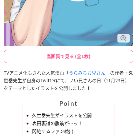
高画質で見る (全1枚)
TVアニメ化もされた人気漫画「
うらみちお兄さん
」の作者・
久
が自身のTwitterにて、いい兄さんの日（11月23日）
世岳先生
をテーマとしたイラストを公開しました！
Point
久世岳先生がイラストを公開
表田裏道の腹筋が…ッ！
悶絶するファン続出