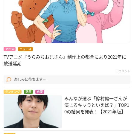
アニメ
ニュース
TVアニメ『うらみちお兄さん』制作上の都合により2021年に
放送延期
5コメント
楽しみに待ちます…
ランキング
話題
声優
みんなが選ぶ「鈴村健一さんが
演じるキャラといえば？」TOP1
0の結果を発表！【2021年版】