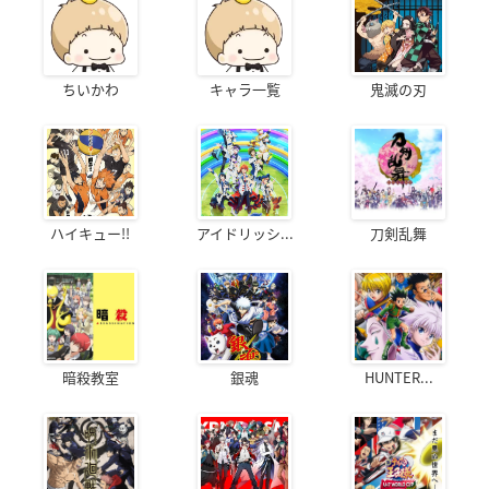
ちいかわ
キャラ一覧
鬼滅の刃
ハイキュー!!
アイドリッシ...
刀剣乱舞
暗殺教室
銀魂
HUNTER...