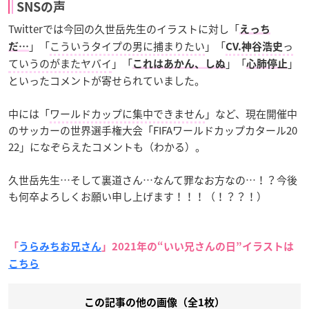
SNSの声
Twitterでは今回の久世岳先生のイラストに対し「
えっち
」「
こういうタイプの男に捕まりたい
」「
っ
だ…
CV.神谷浩史
ていうのがまたヤバイ
」「
」「
」
これはあかん、しぬ
心肺停止
といったコメントが寄せられていました。
中には「
ワールドカップに集中できません
」など、現在開催中
のサッカーの世界選手権大会「FIFAワールドカップカタール20
22」になぞらえたコメントも（わかる）。
久世岳先生…そして裏道さん…なんて罪なお方なの…！？今後
も何卒よろしくお願い申し上げます！！！（！？？！）
「
うらみちお兄さん
」2021年の“いい兄さんの日”イラストは
こちら
この記事の他の画像（全1枚）