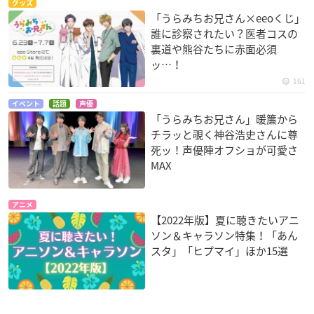
グッズ
「うらみちお兄さん×eeoくじ」
誰に診察されたい？医者コスの
裏道や熊谷たちに赤面必須
ッ…！
161
イベント
話題
声優
「うらみちお兄さん」暖簾から
チラッと覗く神谷浩史さんに尊
死ッ！声優陣オフショが可愛さ
MAX
アニメ
【2022年版】夏に聴きたいアニ
ソン＆キャラソン特集！「あん
スタ」「ヒプマイ」ほか15選