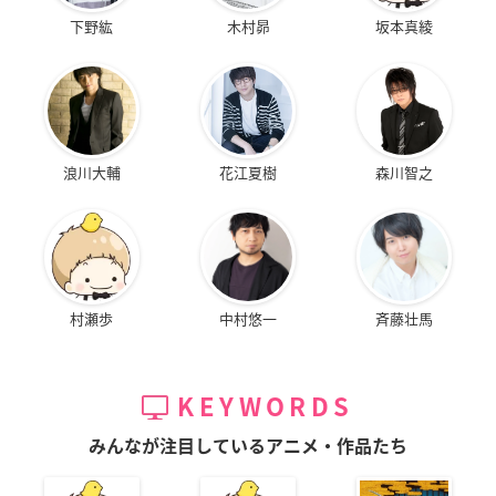
下野紘
木村昴
坂本真綾
浪川大輔
花江夏樹
森川智之
村瀬歩
中村悠一
斉藤壮馬
KEYWORDS
みんなが注目しているアニメ・作品たち