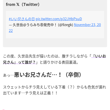
#いい兄さんの日
pic.twitter.com/p32JHbPsuD
— 久世岳@うらみち⑧発売中！ (@9zegk)
November 23, 20
22
この度、久世岳先生が描いたのは、腹チラしながら「
『いいお
」と語りかける表田裏道。
兄さん』って誰が？
悪いお兄さんだ…！（卒倒）
あっ…
スウェットからチラ見えしている下着（？）からも色気が漏れ
出ています…チラ見えは正義！！