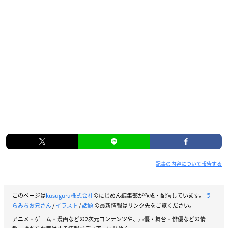
記事の内容について報告する
このページは
kusuguru株式会社
のにじめん編集部が作成・配信しています。
う
らみちお兄さん
/
イラスト
/
話題
の最新情報はリンク先をご覧ください。
アニメ・ゲーム・漫画などの2次元コンテンツや、声優・舞台・俳優などの情