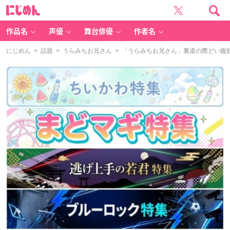
に
じ
め
ん
作品名
声優
舞台俳優
作者名
にじめん
>
話題
>
うらみちお兄さん
> 「うらみちお兄さん」裏道の際どい腹