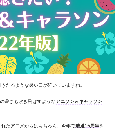
毎日うだるような暑い日が続いていますね。
の暑さも吹き飛ばすような
アニソン
＆
キャラソン
送されたアニメからはもちろん、今年で
放送15周年
を