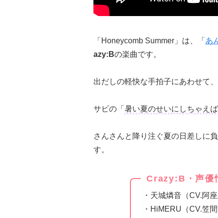
「Honeycomb Summer」は、「
あ
azy:B
の楽曲です。
出だしの軽快な手拍子にあわせて、
サビの「
暑い夏のせいにしちゃえば
さんさんと降り注ぐ夏の日差しに負
す。
Crazy:B・声
・天城燐音（CV.阿
・HiMERU（CV.笠