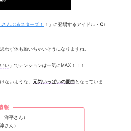
んさんぶるスターズ！
！」に登場するアイドル・
Cr
思わず体も動いちゃいそうになりますね。
いい
」でテンションは一気にMAX！！！
けないような、
元気いっぱいの夏曲
となっていま
優情報
座上洋平さん）
間淳さん）