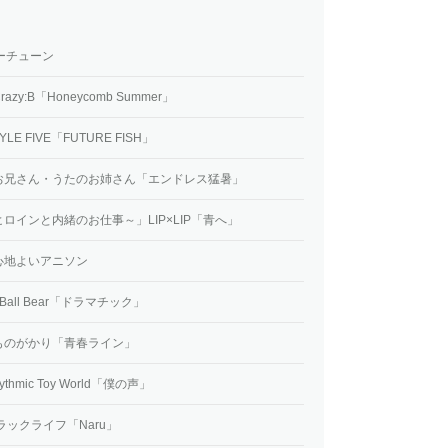
ーチューン
:B「Honeycomb Summer」
TYLE FIVE「FUTURE FISH」
お兄さん・うたのお姉さん「エンドレス猛暑」
インと内緒のお仕事～」LIP×LIP「青へ」
心地よいアニソン
all Bear「ドラマチック」
ものがかり「青春ライン」
hmic Toy World「僕の声」
ックライフ「Naru」