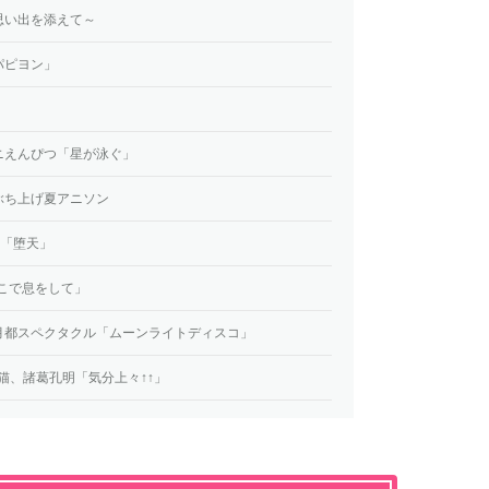
思い出を添えて～
パピヨン」
」
ニえんぴつ「星が泳ぐ」
ぶち上げ夏アニソン
ts「堕天」
ここで息をして」
月都スペクタクル「ムーンライトディスコ」
g 96猫、諸葛孔明「気分上々↑↑」