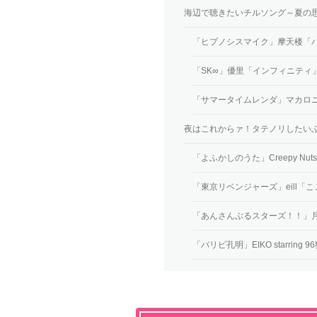
海辺で聴きたいチルソング～夏の
「ヒプノシスマイク」摩天楼「
「SK∞」優里「インフィニティ
「サマータイムレンダ」マカロ
夜はこれからァ！タテノリしたい
「よふかしのうた」Creepy Nu
「東京リベンジャーズ」eill「
「あんさんぶるスターズ！！」
「パリピ孔明」EIKO starrin