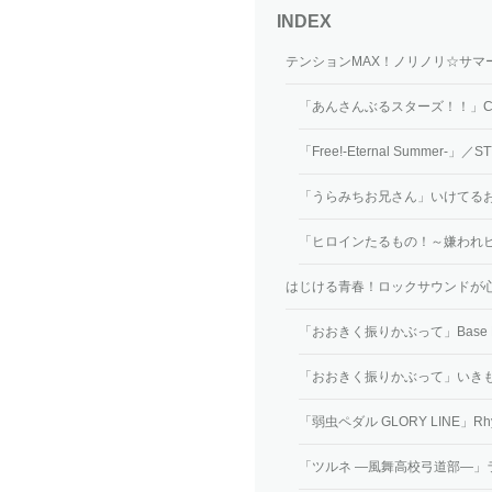
テンションMAX！ノリノリ☆サマ
「あんさんぶるスターズ！！」Crazy
「Free!-Eternal Summer-」／S
「うらみちお兄さん」いけてる
「ヒロインたるもの！～嫌われヒロ
はじける青春！ロックサウンドが
「おおきく振りかぶって」Base B
「おおきく振りかぶって」いき
「弱虫ペダル GLORY LINE」Rhyt
「ツルネ ―風舞高校弓道部―」ラ