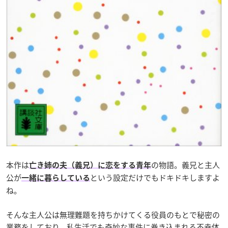
本作は
の物語。義兄と主人
亡き姉の夫（義兄）に恋をする青年
公が
という設定だけでもドキドキしますよ
一緒に暮らしている
ね。
そんな主人公は無理難題を持ちかけてくる役員のもとで秘密の
業務をしており、私生活でも奇妙な事件に巻き込まれる不幸体