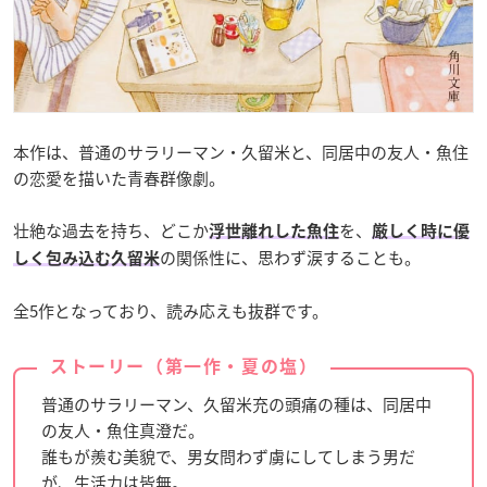
本作は、普通のサラリーマン・久留米と、同居中の友人・魚住
の恋愛を描いた青春群像劇。
壮絶な過去を持ち、どこか
を、
浮世離れした魚住
厳しく時に優
の関係性に、思わず涙することも。
しく包み込む久留米
全5作となっており、読み応えも抜群です。
ストーリー（第一作・夏の塩）
普通のサラリーマン、久留米充の頭痛の種は、同居中
の友人・魚住真澄だ。
誰もが羨む美貌で、男女問わず虜にしてしまう男だ
が、生活力は皆無。