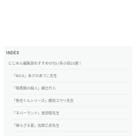
にじめん編集部おすすめの匂い系小説10選！
「NO.6」あさのあつこ先生
「暗黒館の殺人」綾辻行人
「魚住くんシリーズ」榎田ユウリ先生
「ネバーランド」恩田陸先生
「帰らざる夏」加賀乙彦先生