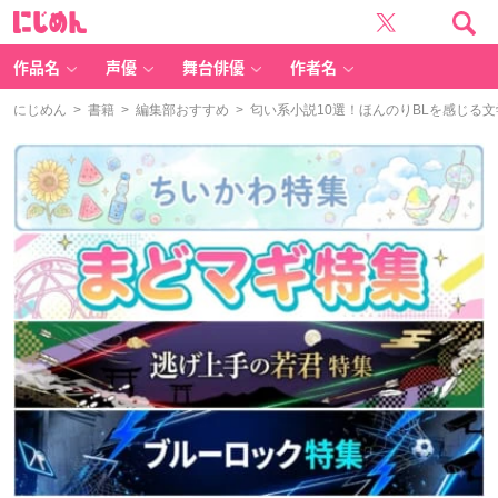
に
じ
め
ん
作品名
声優
舞台俳優
作者名
にじめん
>
書籍
>
編集部おすすめ
> 匂い系小説10選！ほんのりBLを感じる