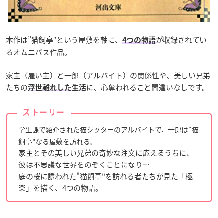
本作は”猫飼亭”という屋敷を軸に、
が収録されてい
4つの物語
るオムニバス作品。
家主（雇い主）と一郎（アルバイト）の関係性や、美しい兄弟
たちの
に、心奪われること間違いなしです。
浮世離れした生活
ストーリー
学生課で紹介された猫シッターのアルバイトで、一郎は"猫
飼亭"なる屋敷を訪れる。
家主とその美しい兄弟の奇妙な注文に応えるうちに、
彼は不思議な世界をのぞくことになり…
庭の桜に誘われた"猫飼亭"を訪れる者たちが見た「極
楽」を描く、4つの物語。