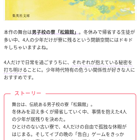
本作の舞台は
。冬休みで帰省する生徒が
男子校の寮「松籟館」
多い中、4人の少年だけが寮に残るという閉鎖空間にはドキド
キしちゃいますよね。
4人だけで日常を過ごすうちに、
それぞれが抱えている秘密を
打ち明ける
ことに。少年時代特有の危うい関係性が好きな人に
おすすめです。
ストーリー
舞台は、伝統ある男子校の寮「松籟館」。
冬休みを迎え多くが帰省していく中、事情を抱えた4人
の少年が居残りを決めた。
ひとけのない古い寮で、4人だけの自由で孤独な休暇が
はじまる。そしてイブの晩の「告白」ゲームをきっか