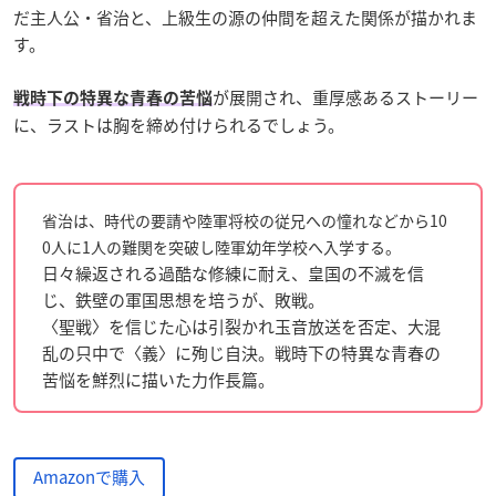
だ主人公・省治と、上級生の源の仲間を超えた関係が描かれま
す。
が展開され、重厚感あるストーリー
戦時下の特異な青春の苦悩
に、ラストは胸を締め付けられるでしょう。
省治は、時代の要請や陸軍将校の従兄への憧れなどから10
0人に1人の難関を突破し陸軍幼年学校へ入学する。
日々繰返される過酷な修練に耐え、皇国の不滅を信
じ、鉄壁の軍国思想を培うが、敗戦。
〈聖戦〉を信じた心は引裂かれ玉音放送を否定、大混
乱の只中で〈義〉に殉じ自決。戦時下の特異な青春の
苦悩を鮮烈に描いた力作長篇。
Amazonで購入