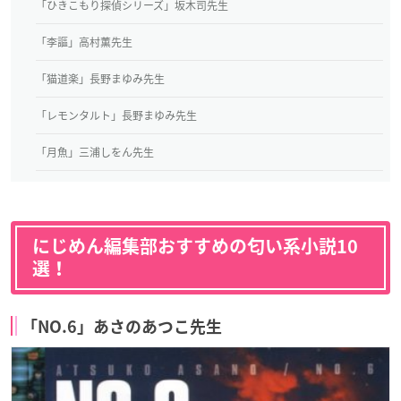
「ひきこもり探偵シリーズ」坂木司先生
「李謳」高村薫先生
「猫道楽」長野まゆみ先生
「レモンタルト」長野まゆみ先生
「月魚」三浦しをん先生
にじめん編集部おすすめの匂い系小説10
選！
「NO.6」あさのあつこ先生