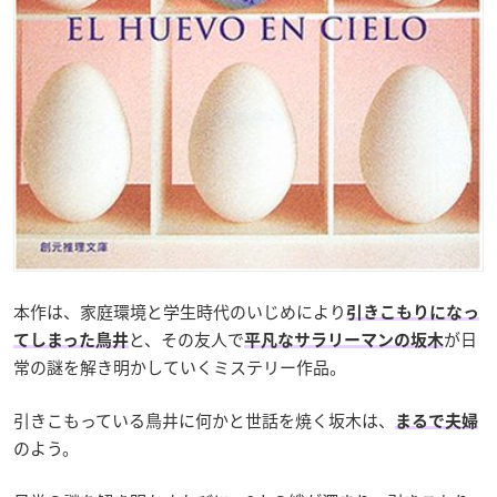
本作は、家庭環境と学生時代のいじめにより
引きこもりになっ
と、その友人で
が日
てしまった鳥井
平凡なサラリーマンの坂木
常の謎を解き明かしていくミステリー作品。
引きこもっている鳥井に何かと世話を焼く坂木は、
まるで夫婦
のよう。