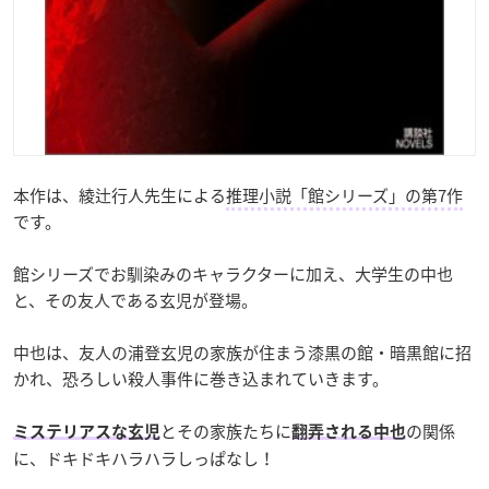
本作は、綾辻行人先生による
推理小説「館シリーズ」の第7作
です。
館シリーズでお馴染みのキャラクターに加え、大学生の中也
と、その友人である玄児が登場。
中也は、友人の浦登玄児の家族が住まう漆黒の館・暗黒館に招
かれ、恐ろしい殺人事件に巻き込まれていきます。
とその家族たちに
の関係
ミステリアスな玄児
翻弄される中也
に、ドキドキハラハラしっぱなし！