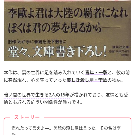
本作は、裏の世界に足を踏み入れていく
と、彼の前
青年・一彰
に突然現れ、心を奪っていった
の物語。
美しき殺し屋・李歐
暗い闇の世界で生きる2人の15年
が描かれており、友情とも愛
情とも取れる危うい関係性が魅力です。
ストーリー
惚れたって言えよ―。美貌の殺し屋は言った。その名は李