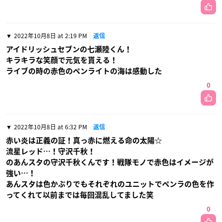
2022年10月8日 at 2:19 PM
返信
アイドリッシュセブンの七瀬陸くん！
キラキラな笑顔で元気を貰える！
ライブの時の赤色のペンライトの海は感動した
0
2022年10月8日 at 6:32 PM
返信
赤い炎は正義の証！真っ赤に燃える命の太陽☆
流星レッド…！守沢千秋！
のあんスタの守沢千秋くんです！戦隊モノで赤色はイメージが
強い…！
あんスタは色かぶりでもそれぞれのユニットでペンラの色を作
ってくれて以前までは毎回混乱してました笑
0