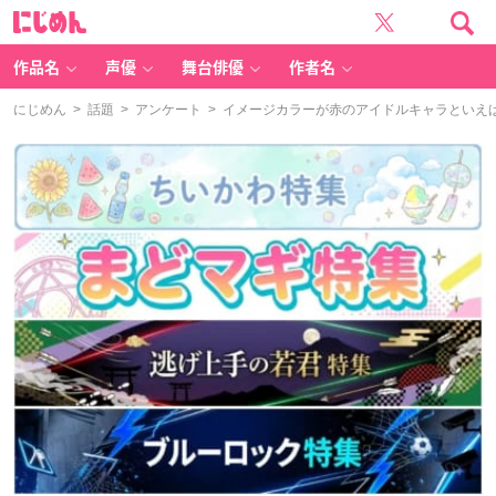
に
じ
め
ん
作品名
声優
舞台俳優
作者名
にじめん
>
話題
>
アンケート
> イメージカラーが赤のアイドルキャラといえ