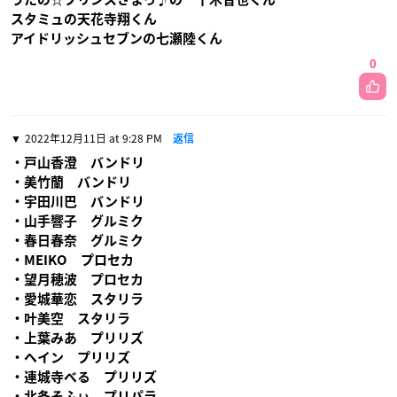
スタミュの天花寺翔くん
アイドリッシュセブンの七瀬陸くん
0
2022年12月11日 at 9:28 PM
返信
・戸山香澄 バンドリ
・美竹蘭 バンドリ
・宇田川巴 バンドリ
・山手響子 グルミク
・春日春奈 グルミク
・MEIKO プロセカ
・望月穂波 プロセカ
・愛城華恋 スタリラ
・叶美空 スタリラ
・上葉みあ プリリズ
・ヘイン プリリズ
・連城寺べる プリリズ
・北条そふぃ プリパラ