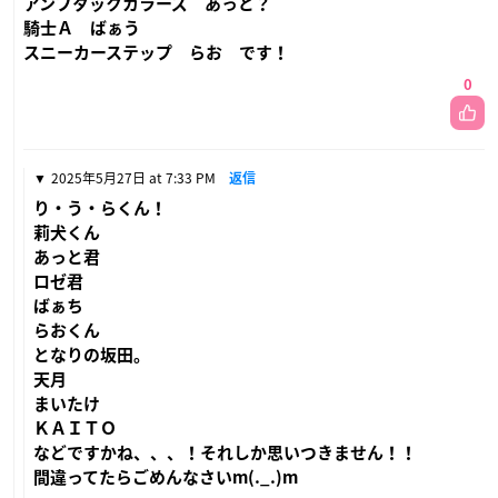
アンプタックカラーズ あっと？
騎士Ａ ばぁう
スニーカーステップ らお です！
0
2025年5月27日 at 7:33 PM
返信
り・う・らくん！
莉犬くん
あっと君
ロゼ君
ばぁち
らおくん
となりの坂田。
天月
まいたけ
ＫＡＩＴＯ
などですかね、、、！それしか思いつきません！！
間違ってたらごめんなさいm(._.)m