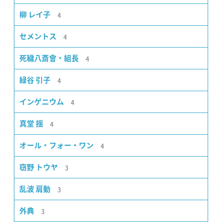
4
柳 レイ子
4
セメントス
4
死穢八斎會・組長
4
緑谷 引子
4
インゲニウム
4
真堂 揺
4
オール・フォー・ワン
3
窃野 トウヤ
3
乱波 肩動
3
外典