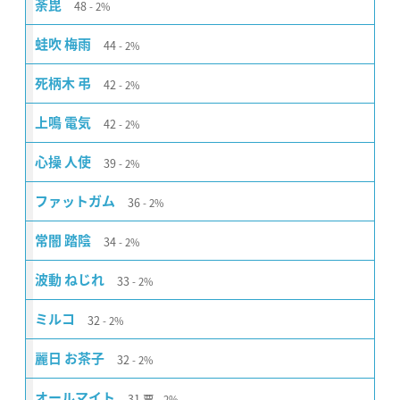
48
荼毘
2%
44
蛙吹 梅雨
2%
42
死柄木 弔
2%
42
上鳴 電気
2%
39
心操 人使
2%
36
ファットガム
2%
34
常闇 踏陰
2%
33
波動 ねじれ
2%
32
ミルコ
2%
32
麗日 お茶子
2%
31
票
オールマイト
2%