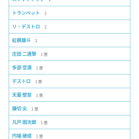
2
トランペット
2
リ・デストロ
2
紅頼雄斗
1
票
庄田 二連撃
1
票
多部 空満
1
票
デストロ
1
票
天蓋 壁慈
1
票
鎌切 尖
1
票
凡戸 固次郎
1
票
円場 硬成