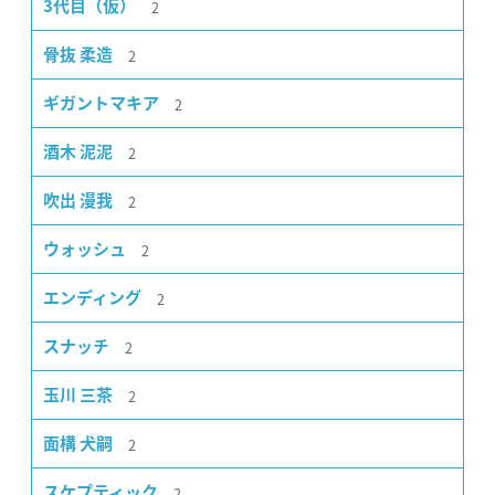
2
3代目（仮）
2
骨抜 柔造
2
ギガントマキア
2
酒木 泥泥
2
吹出 漫我
2
ウォッシュ
2
エンディング
2
スナッチ
2
玉川 三茶
2
面構 犬嗣
2
スケプティック