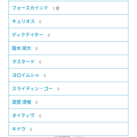
1
票
フォースカインド
0
キュリオス
0
ディクテイター
0
殻木 球大
0
マスタード
0
ヨロイムシャ
0
スライディン・ゴー
0
真壁 漆喰
0
ネイティヴ
0
キドウ