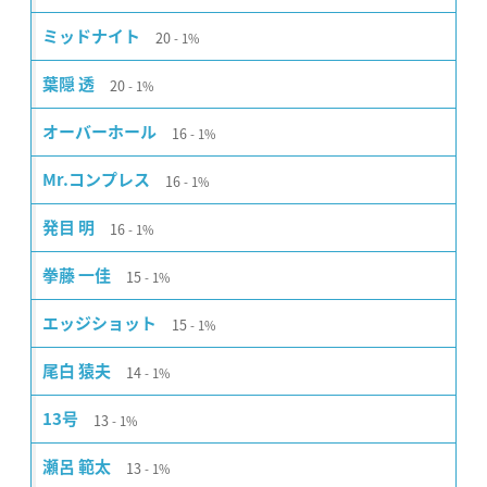
20
ミッドナイト
1%
20
葉隠 透
1%
16
オーバーホール
1%
16
Mr.コンプレス
1%
16
発目 明
1%
15
拳藤 一佳
1%
15
エッジショット
1%
14
尾白 猿夫
1%
13
13号
1%
13
瀬呂 範太
1%