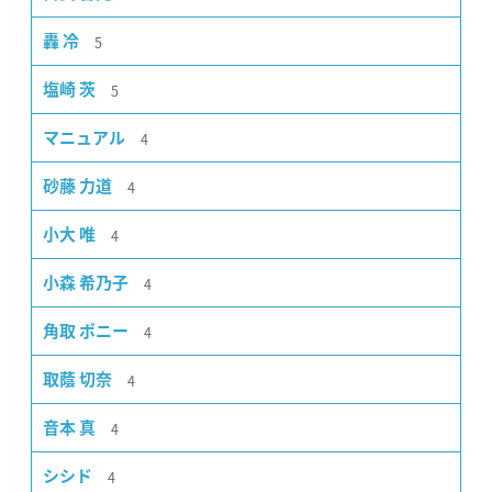
5
轟 冷
5
塩崎 茨
4
マニュアル
4
砂藤 力道
4
小大 唯
4
小森 希乃子
4
角取 ポニー
4
取蔭 切奈
4
音本 真
4
シシド