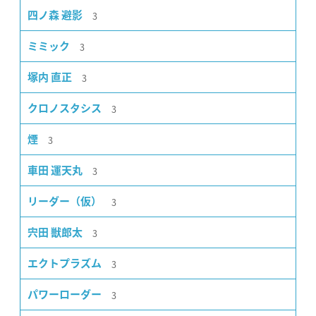
3
四ノ森 避影
3
ミミック
3
塚内 直正
3
クロノスタシス
3
煙
3
車田 運天丸
3
リーダー（仮）
3
宍田 獣郎太
3
エクトプラズム
3
パワーローダー