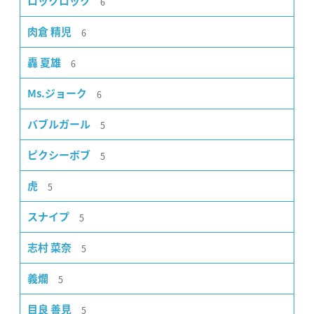
6
ロックロック
6
肉倉 精児
6
轟 夏雄
6
Ms.ジョーク
5
バブルガール
5
ピクシーボブ
5
虎
5
スナイプ
5
志村 菜奈
5
義爛
5
目良 善見