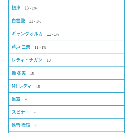
13
根津
1%
11
白雲朧
1%
11
ギャングオルカ
1%
11
芦戸 三奈
1%
10
レディ・ナガン
10
轟 冬美
10
Mt.レディ
9
黒霧
9
スピナー
9
鉄哲 徹鐵