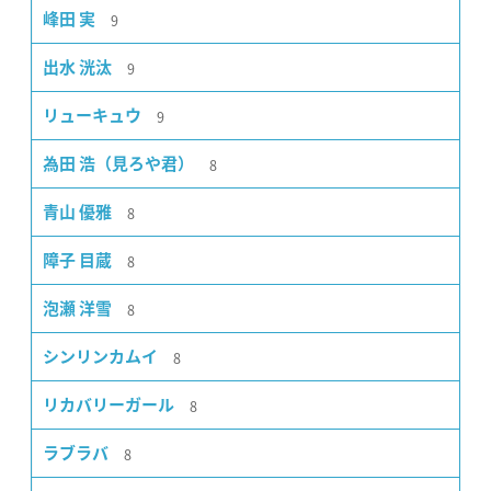
9
峰田 実
9
出水 洸汰
9
リューキュウ
8
為田 浩（見ろや君）
8
青山 優雅
8
障子 目蔵
8
泡瀬 洋雪
8
シンリンカムイ
8
リカバリーガール
8
ラブラバ