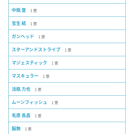
1
票
中瓶 畳
1
票
宝生 結
1
票
ガンヘッド
1
票
スターアンドストライプ
1
票
マジェスティック
1
票
マスキュラー
1
票
活瓶 力也
1
票
ムーンフィッシュ
1
票
毛原 長昌
1
票
脳無