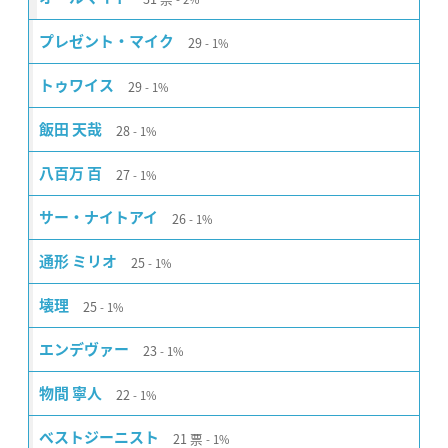
29
プレゼント・マイク
1%
29
トゥワイス
1%
28
飯田 天哉
1%
27
八百万 百
1%
26
サー・ナイトアイ
1%
25
通形 ミリオ
1%
25
壊理
1%
23
エンデヴァー
1%
22
物間 寧人
1%
21
票
ベストジーニスト
1%