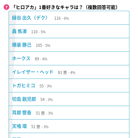
「ヒロアカ」1番好きなキャラは？（複数回答可能）
116
緑谷 出久（デク）
6%
110
轟 焦凍
5%
105
爆豪 勝己
5%
89
ホークス
4%
81
票
イレイザー・ヘッド
4%
55
トガヒミコ
3%
54
切島 鋭児郎
3%
51
票
耳郎 響香
3%
51
票
天喰 環
3%