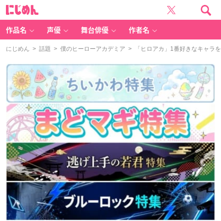
に
じ
め
ん
作品名
声優
舞台俳優
作者名
にじめん
>
話題
>
僕のヒーローアカデミア
> 「ヒロアカ」1番好きなキャラ