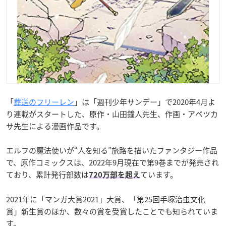
「
葬送のフリーレン
」は「週刊少年サンデー」で2020年4月よ
り連載がスタートした、原作・山田鐘人先生、作画・アベツカ
サ先生による漫画作品です。
エルフの魔法使いが“人を知る”旅路を描いたファンタジー作品
で、
原作コミックスは、2022年9月現在で第9巻までが発売され
ており、累計発行部数は
ています。
720万部を超え
2021年に「マンガ大賞2021」大賞、「第25回手塚治虫文化
賞」新生賞のほか、数々の賞を受賞したことでも知られていま
す。