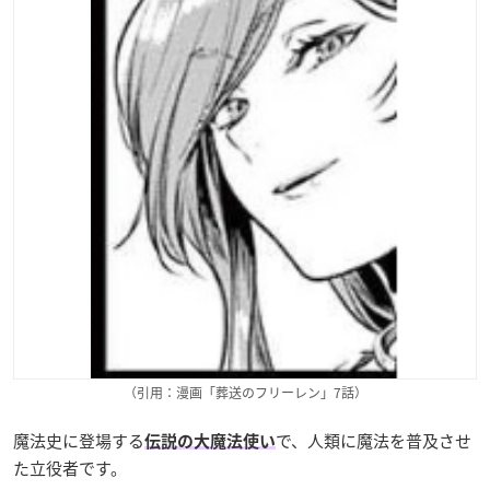
（引用：漫画「葬送のフリーレン」7話）
魔法史に登場する
で、人類に魔法を普及させ
伝説の大魔法使い
た立役者です。