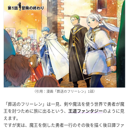
（引用：漫画「葬送のフリーレン」1話）
「葬送のフリーレン」は一見、剣や魔法を使う世界で勇者が魔
王を討つために旅に出るという、
のように見
王道ファンタジー
えます。
ですが実は、魔王を倒した勇者一行のその後を描く後日譚ファ