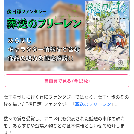
高画質で見る (全13枚)
魔王を倒しに行く冒険ファンタジーではなく、魔王討伐のその
後を描いた“後日譚”ファンタジー「
葬送のフリーレン
」。
数々の賞を受賞し、アニメ化も発表された話題の本作の魅力
を、
あらすじや登場人物などの基本情報と合わせて紹介しま
す！