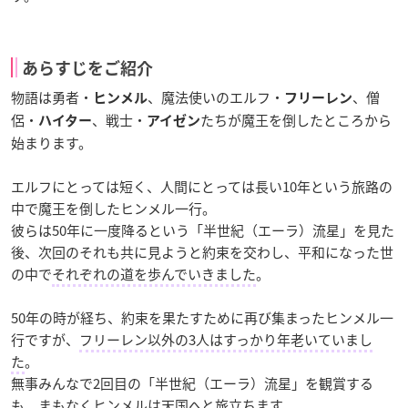
あらすじをご紹介
物語は勇者・
、魔法使いのエルフ・
、僧
ヒンメル
フリーレン
侶・
、戦士・
たちが魔王を倒したところから
ハイター
アイゼン
始まります。
エルフにとっては短く、人間にとっては長い10年という旅路の
中で魔王を倒したヒンメル一行。
彼らは50年に一度降るという「半世紀（エーラ）流星」を見た
後、次回のそれも共に見ようと約束を交わし、平和になった世
の中で
それぞれの道を歩んでいきました
。
50年の時が経ち、約束を果たすために再び集まったヒンメル一
行ですが、
フリーレン以外の3人はすっかり年老いていまし
た
。
無事みんなで2回目の「半世紀（エーラ）流星」を観賞する
も、まもなくヒンメルは天国へと旅立ちます。