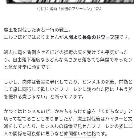
（引用：漫画「葬送のフリーレン」1話）
魔王を討伐した勇者一行の戦士。
エルフほどではありませんが
です。
人間より長命のドワーフ族
過去に竜を昏倒させるほどの猛毒の矢を受けても平気だった
り、自由落下程度ならどんな高さから落ちても無傷であったり
と体が非常に頑丈です。
しかし、肉体は着実に老化しており、ヒンメルの死後、前衛と
して旅に同行して欲しいとフリーレンに誘われた際は「もう斧
を振れる歳じゃない」と断っています。
かつてはヒンメルのどこかおちゃらけた旅を「くだらない」と
切って捨てることもありましたが、魔王討伐後はハイターと文
通をしていたり、ヒンメルの葬儀で見せたフリーレンの姿に二
人の関係を可哀想に思うなど
仲間想いの性格
です。