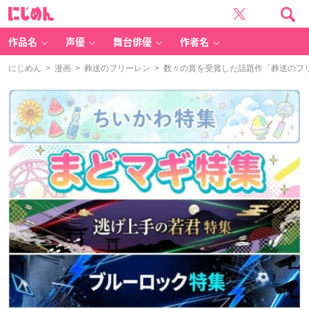
に
じ
め
ん
作品名
声優
舞台俳優
作者名
にじめん
>
漫画
>
葬送のフリーレン
> 数々の賞を受賞した話題作「葬送のフ