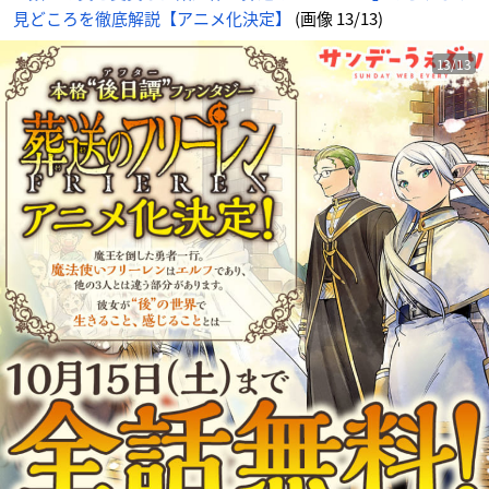
画
見どころを徹底解説【アニメ化決定】
(画像 13/13)
像
-
ア
ニ
メ
13/13
情
報
サ
イ
ト
に
じ
め
ん