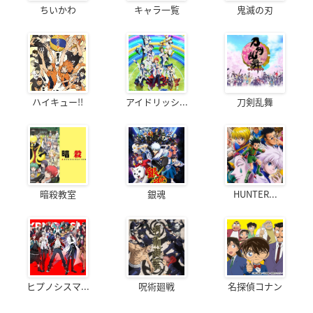
ちいかわ
キャラ一覧
鬼滅の刃
ハイキュー!!
アイドリッシ...
刀剣乱舞
暗殺教室
銀魂
HUNTER...
ヒプノシスマ...
呪術廻戦
名探偵コナン