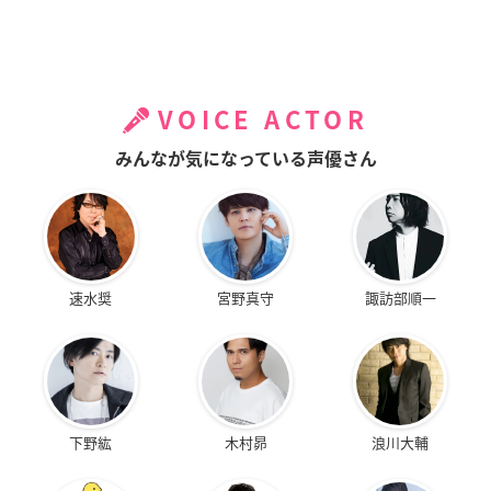
VOICE ACTOR
みんなが気になっている声優さん
速水奨
宮野真守
諏訪部順一
下野紘
木村昴
浪川大輔