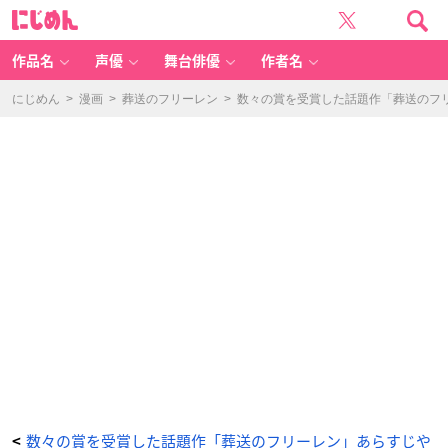
数々
に
の
じ
賞
め
を
ん
受
賞
作品名
声優
舞台俳優
作者名
し
た
話
題
にじめん
>
漫画
>
葬送のフリーレン
>
数々の賞を受賞した話題作「葬送のフ
作
「葬
送
の
フ
リ
ー
レ
ン」
あ
ら
す
じ
や
見
ど
こ
ろ
を
徹
底
解
説
【ア
ニ
メ
化
決
定】
_
1
3
番
目
数々の賞を受賞した話題作「葬送のフリーレン」あらすじや
<
の