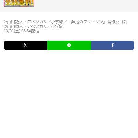
©山田鐘人・アベツカサ／小学館／「葬送のフリーレン」製作委員会
©山田鐘人・アベツカサ／小学館
10/01(土) 08:30配信