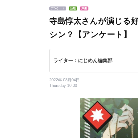
アンケート
話題
声優
寺島惇太さんが演じる
シン？【アンケート】
ライター：にじめん編集部
2022年 08月04日
Thursday 10:00