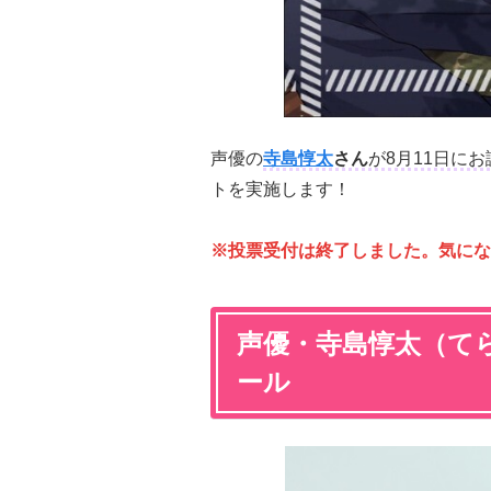
声優の
寺島惇太
さん
が8月11日に
トを実施します！
※投票受付は終了しました。気にな
声優・寺島惇太（て
ール