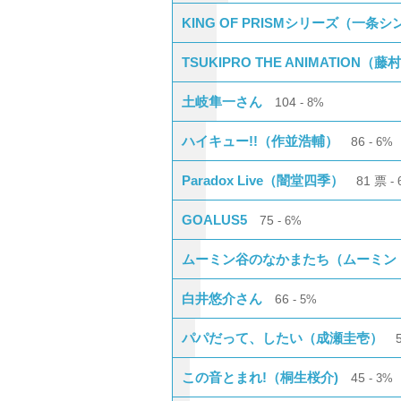
KING OF PRISMシリーズ（一条シ
TSUKIPRO THE ANIMATION（藤
土岐隼一さん
104
8%
ハイキュー!!（作並浩輔）
86
6%
Paradox Live（闇堂四季）
81
票
GOALUS5
75
6%
ムーミン谷のなかまたち（ムーミン
白井悠介さん
66
5%
パパだって、したい（成瀬圭壱）
この音とまれ!（桐生桜介)
45
3%