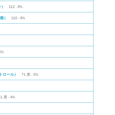
ン）
112
8%
村衛）
110
8%
6%
トロール）
71
票
5%
51
票
4%