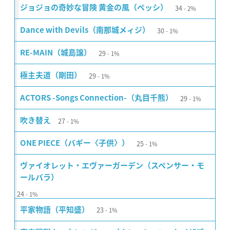
34
ジョジョの奇妙な冒険 黄金の風（ペッシ）
2%
30
Dance with Devils（南那城メィジ）
1%
29
RE-MAIN（城島譲）
1%
29
極主夫道（剛田）
1%
29
ACTORS -Songs Connection-（丸目千熊）
1%
27
吹き替え
1%
25
ONE PIECE（バギー〈子供〉）
1%
ヴァイオレット・エヴァーガーデン（スペンサー・モ
ールバラ）
24
1%
23
平家物語（平知盛）
1%