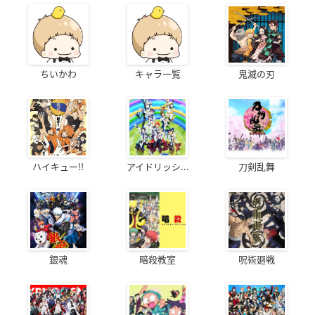
ちいかわ
キャラ一覧
鬼滅の刃
ハイキュー!!
アイドリッシ...
刀剣乱舞
銀魂
暗殺教室
呪術廻戦