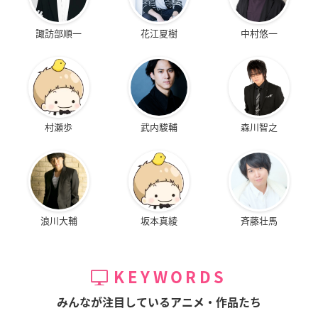
諏訪部順一
花江夏樹
中村悠一
村瀬歩
武内駿輔
森川智之
浪川大輔
坂本真綾
斉藤壮馬
KEYWORDS
みんなが注目しているアニメ・作品たち