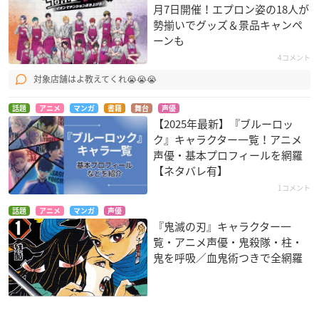
月7日開催！エプロン姿の18人が
勢揃いでグッズ＆景品キャンペ
ーンも
4コメント
対象店舗はよ教えてくれ😭😭😭
話題
アニメ
マンガ
書籍
舞台
声優
【2025年最新】『ブルーロッ
ク』キャラクター一覧！アニメ
声優・基本プロフィールを網羅
【ネタバレ有】
1コメント
話題
アニメ
マンガ
声優
『鬼滅の刃』キャラクター一
覧・アニメ声優・鬼殺隊・柱・
鬼を呼吸／血鬼術つきで全網羅