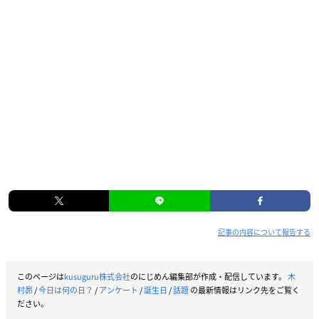
記事の内容について報告する
このページは
kusuguru株式会社
のにじめん編集部が作成・配信しています。
木
村昴
/
今日は何の日？
/
アンケート
/
誕生日
/
話題
の最新情報はリンク先をご覧く
ださい。