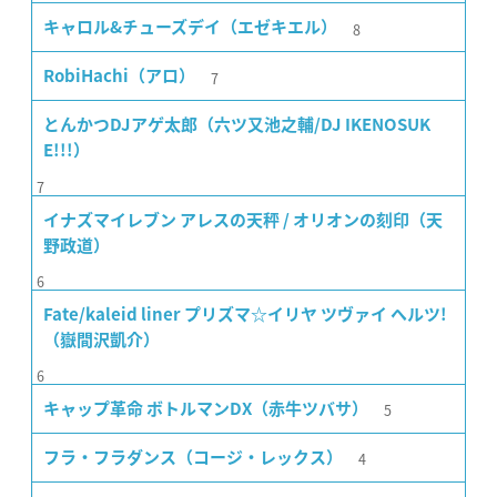
8
キャロル&チューズデイ（エゼキエル）
7
RobiHachi（アロ）
とんかつDJアゲ太郎（六ツ又池之輔/DJ IKENOSUK
E!!!）
7
イナズマイレブン アレスの天秤 / オリオンの刻印（天
野政道）
6
Fate/kaleid liner プリズマ☆イリヤ ツヴァイ ヘルツ!
（嶽間沢凱介）
6
5
キャップ革命 ボトルマンDX（赤牛ツバサ）
4
フラ・フラダンス（コージ・レックス）