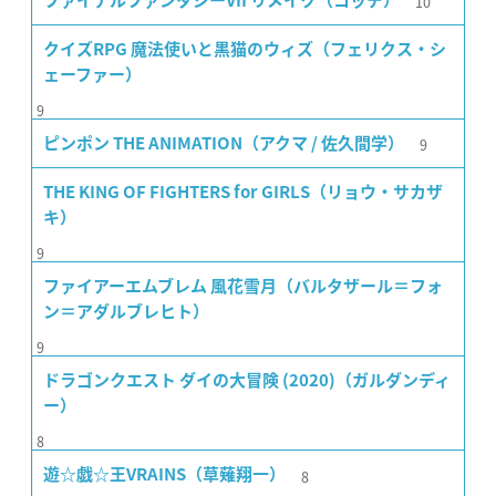
10
ファイナルファンタジーVII リメイク（コッチ）
クイズRPG 魔法使いと黒猫のウィズ（フェリクス・シ
ェーファー）
9
9
ピンポン THE ANIMATION（アクマ / 佐久間学）
THE KING OF FIGHTERS for GIRLS（リョウ・サカザ
キ）
9
ファイアーエムブレム 風花雪月（バルタザール＝フォ
ン＝アダルブレヒト）
9
ドラゴンクエスト ダイの大冒険 (2020)（ガルダンディ
ー）
8
8
遊☆戯☆王VRAINS（草薙翔一）