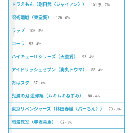
151
票
ドラえもん（剛田武〈ジャイアン〉）
7%
126
呪術廻戦（東堂葵）
6%
106
ラップ
5%
93
コーラ
4%
93
ハイキュー!! シリーズ（天童覚）
4%
88
アイドリッシュセブン（狗丸トウマ）
4%
87
おはスタ
4%
80
鬼滅の刃 遊郭編（ムキムキねずみ）
4%
70
東京リベンジャーズ（林田春樹〈パーちん〉）
3%
62
暗殺教室（寺坂竜馬）
3%