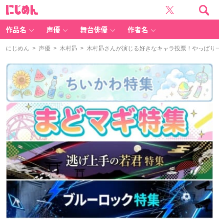
に
じ
め
ん
作品名
声優
舞台俳優
作者名
にじめん
>
声優
>
木村昴
> 木村昴さんが演じる好きなキャラ投票！やっぱり一