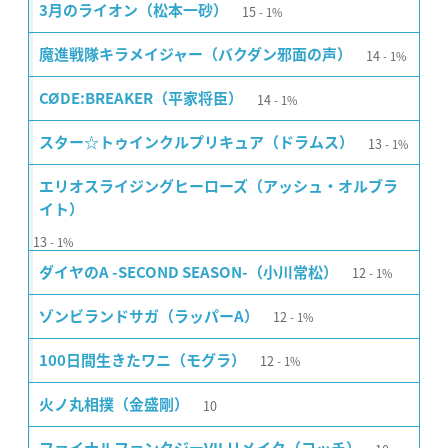
15
3月のライオン（松本一砂）
1%
14
魔進戦隊キラメイジャー（バクダン邪面の声）
1%
14
CØDE:BREAKER（平家将臣）
1%
13
スター☆トゥインクルプリキュア（ドラムス）
1%
エリオスライジングヒーローズ（アッシュ・オルブラ
イト）
13
1%
12
ダイヤのA -SECOND SEASON-（小川常松）
1%
12
ゾンビランドサガ（ラッパーA）
1%
12
100日間生きたワニ（モグラ）
1%
10
火ノ丸相撲（金盛剛）