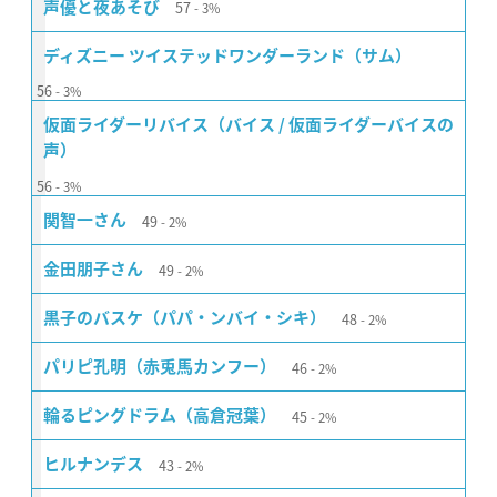
57
声優と夜あそび
3%
ディズニー ツイステッドワンダーランド（サム）
56
3%
仮面ライダーリバイス（バイス / 仮面ライダーバイスの
声）
56
3%
49
関智一さん
2%
49
金田朋子さん
2%
48
黒子のバスケ（パパ・ンバイ・シキ）
2%
46
パリピ孔明（赤兎馬カンフー）
2%
45
輪るピングドラム（高倉冠葉）
2%
43
ヒルナンデス
2%