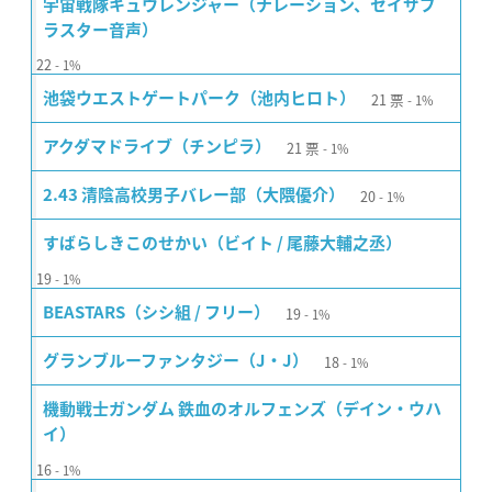
宇宙戦隊キュウレンジャー（ナレーション、セイザブ
ラスター音声）
22
1%
21
票
池袋ウエストゲートパーク（池内ヒロト）
1%
21
票
アクダマドライブ（チンピラ）
1%
20
2.43 清陰高校男子バレー部（大隈優介）
1%
すばらしきこのせかい（ビイト / 尾藤大輔之丞）
19
1%
19
BEASTARS（シシ組 / フリー）
1%
18
グランブルーファンタジー（J・J）
1%
機動戦士ガンダム 鉄血のオルフェンズ（デイン・ウハ
イ）
16
1%