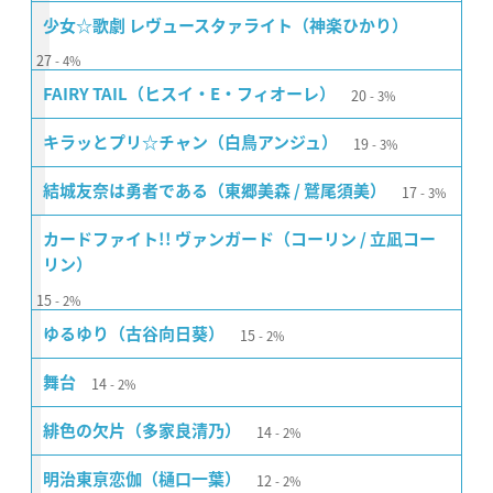
少女☆歌劇 レヴュースタァライト（神楽ひかり）
27
4%
20
FAIRY TAIL（ヒスイ・E・フィオーレ）
3%
19
キラッとプリ☆チャン（白鳥アンジュ）
3%
17
結城友奈は勇者である（東郷美森 / 鷲尾須美）
3%
カードファイト!! ヴァンガード（コーリン / 立凪コー
リン）
15
2%
15
ゆるゆり（古谷向日葵）
2%
14
舞台
2%
14
緋色の欠片（多家良清乃）
2%
12
明治東亰恋伽（樋口一葉）
2%