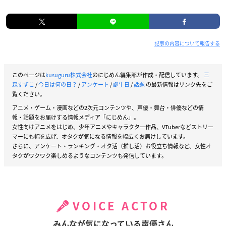
記事の内容について報告する
このページは
kusuguru株式会社
のにじめん編集部が作成・配信しています。
三
森すずこ
/
今日は何の日？
/
アンケート
/
誕生日
/
話題
の最新情報はリンク先をご
覧ください。
アニメ・ゲーム・漫画などの2次元コンテンツや、声優・舞台・俳優などの情
報・話題をお届けする情報メディア「にじめん」。
女性向けアニメをはじめ、少年アニメやキャラクター作品、VTuberなどストリー
マーにも幅を広げ、オタクが気になる情報を幅広くお届けしています。
さらに、アンケート・ランキング・オタ活（推し活）お役立ち情報など、女性オ
タクがワクワク楽しめるようなコンテンツも発信しています。
VOICE ACTOR
みんなが気になっている声優さん