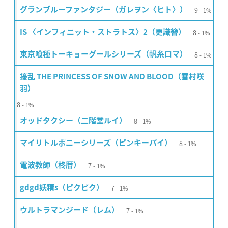
9
グランブルーファンタジー（ガレヲン〈ヒト〉）
1%
8
IS 〈インフィニット・ストラトス〉2（更識簪）
1%
8
東京喰種トーキョーグールシリーズ（帆糸ロマ）
1%
擾乱 THE PRINCESS OF SNOW AND BLOOD（雪村咲
羽）
8
1%
8
オッドタクシー（二階堂ルイ）
1%
8
マイリトルポニーシリーズ（ピンキーパイ）
1%
7
電波教師（柊暦）
1%
7
gdgd妖精s（ピクピク）
1%
7
ウルトラマンジード（レム）
1%