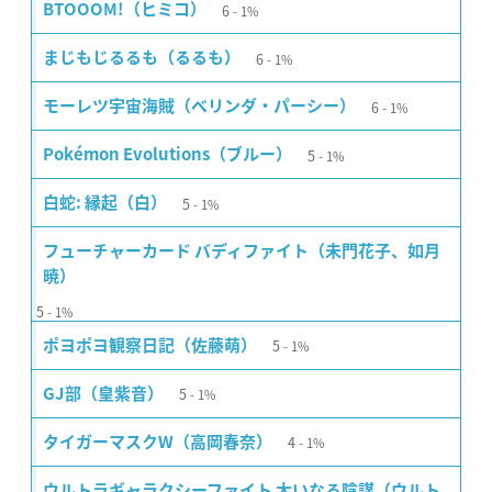
6
BTOOOM!（ヒミコ）
1%
6
まじもじるるも（るるも）
1%
6
モーレツ宇宙海賊（ベリンダ・パーシー）
1%
5
Pokémon Evolutions（ブルー）
1%
5
白蛇: 縁起（白）
1%
フューチャーカード バディファイト（未門花子、如月
暁）
5
1%
5
ポヨポヨ観察日記（佐藤萌）
1%
5
GJ部（皇紫音）
1%
4
タイガーマスクW（高岡春奈）
1%
ウルトラギャラクシーファイト 大いなる陰謀（ウルト