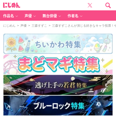
に
じ
め
ん
作品名
声優
舞台俳優
作者名
にじめん
>
声優
>
三森すずこ
> 三森すずこさんが演じる好きなキャラ投票！や