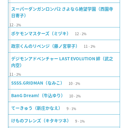
スーパーダンガンロンパ2 さよなら絶望学園（西園寺
日寄子）
12
2%
12
ポケモンマスターズ（ミヅキ）
2%
11
政宗くんのリベンジ（藤ノ宮寧子）
2%
デジモンアドベンチャー LAST EVOLUTION 絆（武之
内空）
11
2%
10
SSSS.GRIDMAN（なみこ）
2%
10
BanG Dream!（牛込ゆり）
2%
9
てーきゅう（新庄かなえ）
1%
9
けものフレンズ（キタキツネ）
1%