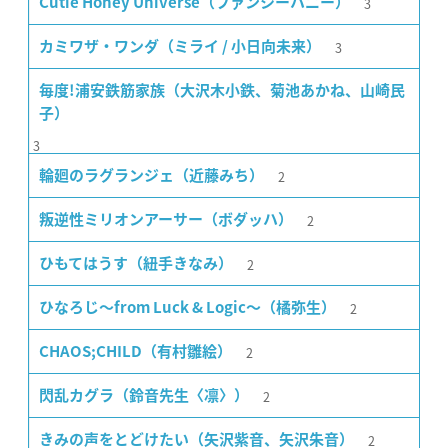
3
Cutie Honey Universe（ファンシーハニー）
3
カミワザ・ワンダ（ミライ / 小日向未来）
毎度!浦安鉄筋家族（大沢木小鉄、菊池あかね、山崎民
子）
3
2
輪廻のラグランジェ（近藤みち）
2
叛逆性ミリオンアーサー（ボダッハ）
2
ひもてはうす（紐手きなみ）
2
ひなろじ〜from Luck & Logic〜（橘弥生）
2
CHAOS;CHILD（有村雛絵）
2
閃乱カグラ（鈴音先生〈凛〉）
2
きみの声をとどけたい（矢沢紫音、矢沢朱音）