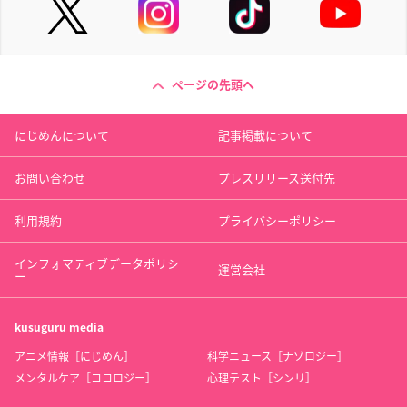
ページの先頭へ
にじめんについて
記事掲載について
お問い合わせ
プレスリリース送付先
利用規約
プライバシーポリシー
インフォマティブデータポリシ
運営会社
ー
kusuguru
media
アニメ情報［にじめん］
科学ニュース［ナゾロジー］
メンタルケア［ココロジー］
心理テスト［シンリ］