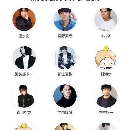
速水奨
宮野真守
木村昴
諏訪部順一
花江夏樹
村瀬歩
森川智之
武内駿輔
中村悠一