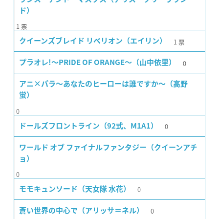
ド）
1
票
1
票
クイーンズブレイド リベリオン（エイリン）
0
プラオレ!〜PRIDE OF ORANGE〜（山中依里）
アニ×パラ〜あなたのヒーローは誰ですか〜（高野
蛍）
0
0
ドールズフロントライン（92式、M1A1）
ワールド オブ ファイナルファンタジー（クイーンアチ
ョ）
0
0
モモキュンソード（天女隊 水花）
0
蒼い世界の中心で（アリッサ＝ネル）