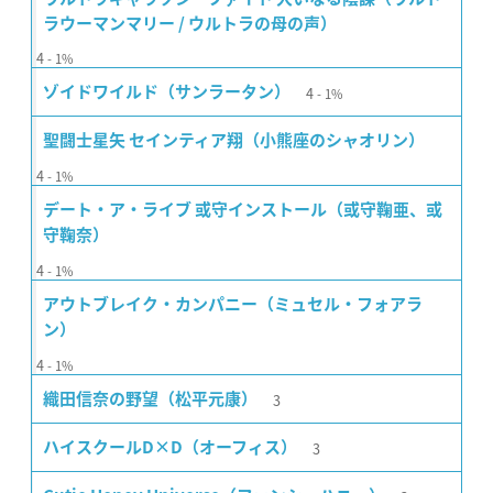
ラウーマンマリー / ウルトラの母の声）
4
1%
4
ゾイドワイルド（サンラータン）
1%
聖闘士星矢 セインティア翔（小熊座のシャオリン）
4
1%
デート・ア・ライブ 或守インストール（或守鞠亜、或
守鞠奈）
4
1%
アウトブレイク・カンパニー（ミュセル・フォアラ
ン）
4
1%
3
織田信奈の野望（松平元康）
3
ハイスクールD×D（オーフィス）