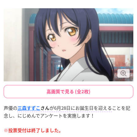
高画質で見る (全2枚)
声優の
が6月28日にお誕生日を迎える
ことを記
三森すずこ
さん
念し、にじめんでアンケートを実施します！
※投票受付は終了しました。