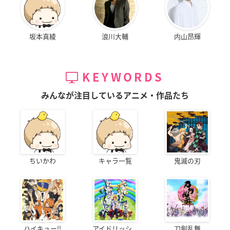
坂本真綾
浪川大輔
内山昂輝
KEYWORDS
みんなが注目しているアニメ・作品たち
ちいかわ
キャラ一覧
鬼滅の刃
ハイキュー!!
アイドリッシ...
刀剣乱舞