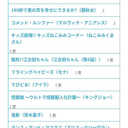
2
180秒で君の耳を幸せにできるか?（鏡秋水）
2
コメット・ルシファー（マルヴィナ・アニアンス）
キッズ劇場!! キッズねこみみコーナー（ねこみみくま
さん）
1
票
1
票
臨死!!江古田ちゃん（江古田ちゃん〈第6話〉）
1
票
フライングベイビーズ（モナ）
1
票
でびどる!（アイラ）
怪獣娘 〜ウルトラ怪獣擬人化計画〜（キングジョー）
1
票
1
票
鬼斬（茨木童子）
ランス・アンド・マスクス（アリス・クリーヴラン