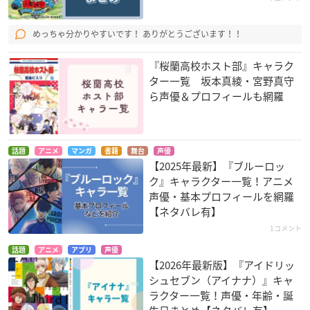
めっちゃ分かりやすいです！ ありがとうございます！！
『桜蘭高校ホスト部』キャラク
ター一覧 坂本真綾・宮野真守
ら声優＆プロフィールも網羅
話題
アニメ
マンガ
書籍
舞台
声優
【2025年最新】『ブルーロッ
ク』キャラクター一覧！アニメ
声優・基本プロフィールを網羅
【ネタバレ有】
1コメント
話題
アニメ
アプリ
声優
【2026年最新版】『アイドリッ
シュセブン（アイナナ）』キャ
ラクター一覧！声優・年齢・誕