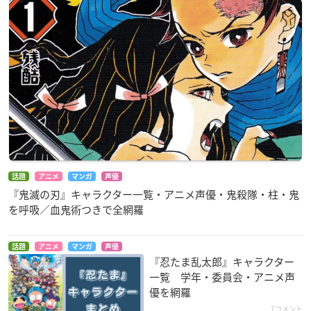
話題
アニメ
マンガ
声優
『鬼滅の刃』キャラクター一覧・アニメ声優・鬼殺隊・柱・鬼
を呼吸／血鬼術つきで全網羅
話題
アニメ
マンガ
声優
『忍たま乱太郎』キャラクター
一覧 学年・委員会・アニメ声
優を網羅
7コメント