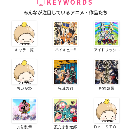
KEYWORDS
みんなが注目しているアニメ・作品たち
キャラ一覧
ハイキュー!!
アイドリッシ...
ちいかわ
鬼滅の刃
呪術廻戦
刀剣乱舞
忍たま乱太郎
Ｄｒ．ＳＴＯ...