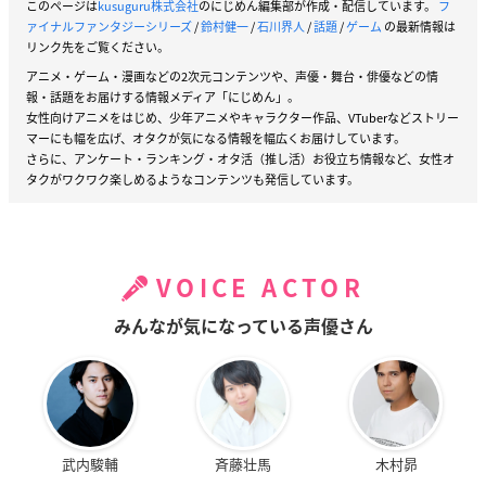
このページは
kusuguru株式会社
のにじめん編集部が作成・配信しています。
フ
ァイナルファンタジーシリーズ
/
鈴村健一
/
石川界人
/
話題
/
ゲーム
の最新情報は
リンク先をご覧ください。
アニメ・ゲーム・漫画などの2次元コンテンツや、声優・舞台・俳優などの情
報・話題をお届けする情報メディア「にじめん」。
女性向けアニメをはじめ、少年アニメやキャラクター作品、VTuberなどストリー
マーにも幅を広げ、オタクが気になる情報を幅広くお届けしています。
さらに、アンケート・ランキング・オタ活（推し活）お役立ち情報など、女性オ
タクがワクワク楽しめるようなコンテンツも発信しています。
VOICE ACTOR
みんなが気になっている声優さん
武内駿輔
斉藤壮馬
木村昴