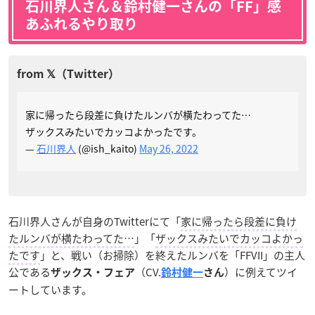
石川界人さん＆鈴村健一さんの「FF」感
あふれるやり取り
家に帰ったら段差に負けたルンバが横たわってた…
ザックスみたいでカッコよかったです。
—
石川界人
(@ish_kaito)
May 26, 2022
石川界人さんが自身のTwitterにて「
家に帰ったら段差に負け
たルンバが横たわってた…
」「
ザックスみたいでカッコよかっ
たです
」と、戦い（お掃除）を終えたルンバを「FFVII」の主人
公である
（CV.
）に例えてツイ
ザックス・フェア
鈴村健一
さん
ートしています。