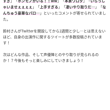
」「
」「
」「
すぎ
ホンモノがいる！！ww
本家ワロタ
いらっし
」「
」「
」「
ゃいませぇぇぇぇ
上手すぎる
凄いやり取りだ…
な
」といったコメントが寄せられていまし
んちゅう豪華なパロ…
た。
鈴村さんがTwitterを開設してから2週間と少し…とは思えない
ほど、自身の出演作に関するツイートが多数投稿されていま
す！
次はどんな作品、そして声優陣とのやり取りが見られるの
か！？今後もそっと楽しみにしていきましょう！