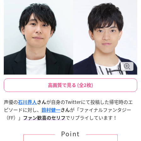
高画質で見る (全2枚)
声優の
が自身のTwitterにて投稿した帰宅時のエ
石川界人
さん
ピソードに対し、
が「ファイナルファンタジー
鈴村健一
さん
（FF）」
でリプライしています！
ファン歓喜のセリフ
Point