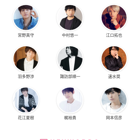
宮野真守
中村悠一
江口拓也
羽多野渉
諏訪部順一
速水奨
花江夏樹
梶裕貴
岡本信彦