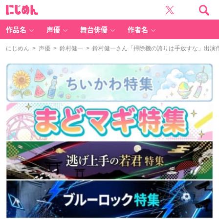
に
じ
め
ん
作品名
声優
舞台俳優
作者名
にじめん
>
声優
>
鈴村健一
> 鈴村健一さん「掃除機の誇りは手放すな」出演