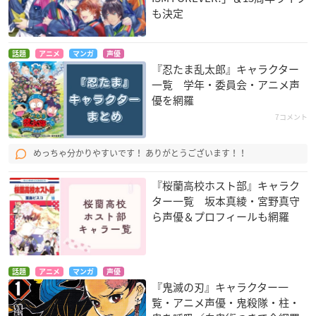
も決定
話題
アニメ
マンガ
声優
『忍たま乱太郎』キャラクター
一覧 学年・委員会・アニメ声
優を網羅
7コメント
めっちゃ分かりやすいです！ ありがとうございます！！
『桜蘭高校ホスト部』キャラク
ター一覧 坂本真綾・宮野真守
ら声優＆プロフィールも網羅
話題
アニメ
マンガ
声優
『鬼滅の刃』キャラクター一
覧・アニメ声優・鬼殺隊・柱・