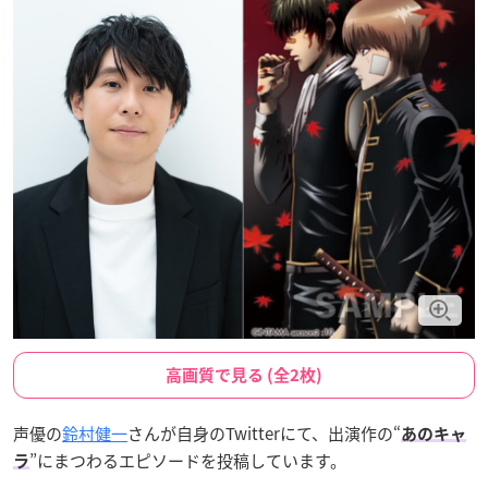
高画質で見る (全2枚)
声優の
鈴村健一
さんが自身のTwitterにて、出演作の“
あのキャ
”にまつわるエピソードを投稿しています。
ラ