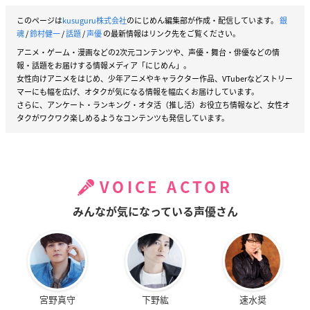
このページは
kusuguru株式会社
のにじめん編集部が作成・配信しています。
銀
魂
/
鈴村健一
/
話題
/
声優
の最新情報はリンク先をご覧ください。
アニメ・ゲーム・漫画などの2次元コンテンツや、声優・舞台・俳優などの情
報・話題をお届けする情報メディア「にじめん」。
女性向けアニメをはじめ、少年アニメやキャラクター作品、VTuberなどストリー
マーにも幅を広げ、オタクが気になる情報を幅広くお届けしています。
さらに、アンケート・ランキング・オタ活（推し活）お役立ち情報など、女性オ
タクがワクワク楽しめるようなコンテンツも発信しています。
VOICE ACTOR
みんなが気になっている声優さん
宮野真守
下野紘
速水奨