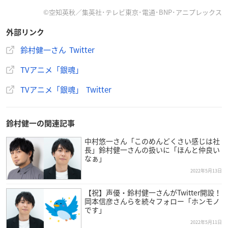
©空知英秋／集英社･テレビ東京･電通･BNP･アニプレックス
外部リンク
鈴村健一さん Twitter
TVアニメ「銀魂」
TVアニメ「銀魂」 Twitter
鈴村健一の関連記事
中村悠一さん「このめんどくさい感じは社
長」鈴村健一さんの扱いに「ほんと仲良い
なぁ」
2022年5月13日
【祝】声優・鈴村健一さんがTwitter開設！
岡本信彦さんらを続々フォロー「ホンモノ
です」
2022年5月11日