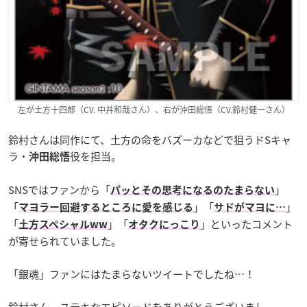
左が土方十四郎（CV. 中井和哉さん）、右が沖田総悟（CV.鈴村健一さん）
鈴村さんは同作にて、土方の命をバズーカなどで狙うドSキャ
ラ・
役を担当。
沖田総悟
SNSではファンから「
」
パッとその思考になるのたまらない
「
」「
」
マヨラー回避するところに愛を感じる
サドがマヨに…
「
」「
」といったコメント
土方スペシャルww
オタクにっこり
が寄せられていました。
「銀魂」ファンにはたまらないツイートでしたね…！