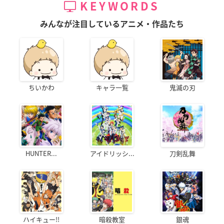
KEYWORDS
みんなが注目しているアニメ・作品たち
ちいかわ
キャラ一覧
鬼滅の刃
HUNTER...
アイドリッシ...
刀剣乱舞
ハイキュー!!
暗殺教室
銀魂