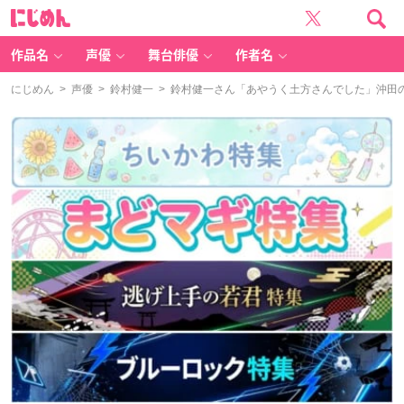
に
じ
め
ん
作品名
声優
舞台俳優
作者名
にじめん
>
声優
>
鈴村健一
> 鈴村健一さん「あやうく土方さんでした」沖田