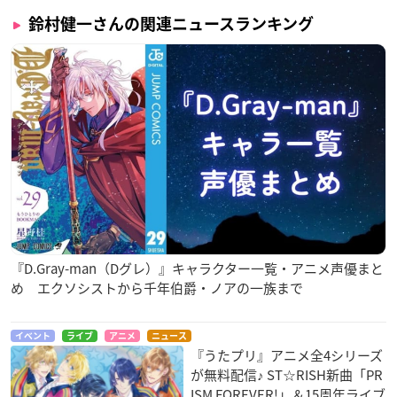
鈴村健一さんの関連ニュースランキング
『D.Gray-man（Dグレ）』キャラクター一覧・アニメ声優まと
め エクソシストから千年伯爵・ノアの一族まで
イベント
ライブ
アニメ
ニュース
『うたプリ』アニメ全4シリーズ
が無料配信♪ ST☆RISH新曲「PR
ISM FOREVER!」＆15周年ライブ