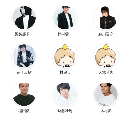
諏訪部順一
鈴村健一
森川智之
花江夏樹
村瀬歩
大塚芳忠
稲田徹
斉藤壮馬
木村昴