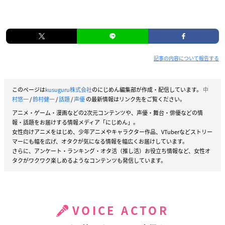
記事の内容について報告する
このページは
kusuguru株式会社
のにじめん編集部が作成・配信しています。
中
村悠一
/
鈴村健一
/
話題
/
声優
の最新情報はリンク先をご覧ください。
アニメ・ゲーム・漫画などの2次元コンテンツや、声優・舞台・俳優などの情
報・話題をお届けする情報メディア「にじめん」。
女性向けアニメをはじめ、少年アニメやキャラクター作品、VTuberなどストリー
マーにも幅を広げ、オタクが気になる情報を幅広くお届けしています。
さらに、アンケート・ランキング・オタ活（推し活）お役立ち情報など、女性オ
タクがワクワク楽しめるようなコンテンツも発信しています。
VOICE ACTOR