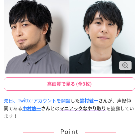
高画質で見る (全3枚)
先日、Twitterアカウントを開設
した
が、声優仲
鈴村健一
さん
間である
との
を披露してい
中村悠一
さん
マニアックなやり取り
ます！
Point