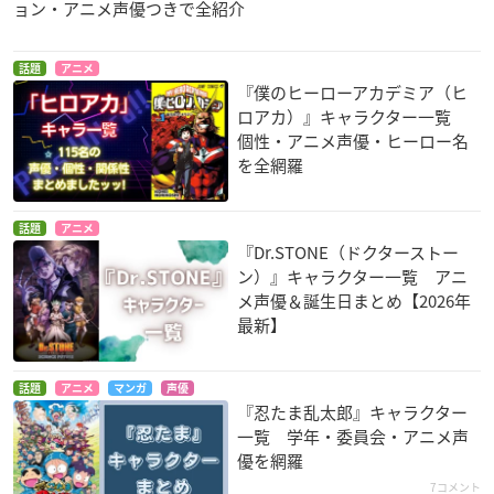
ョン・アニメ声優つきで全紹介
話題
アニメ
『僕のヒーローアカデミア（ヒ
ロアカ）』キャラクター一覧
個性・アニメ声優・ヒーロー名
を全網羅
話題
アニメ
『Dr.STONE（ドクターストー
ン）』キャラクター一覧 アニ
メ声優＆誕生日まとめ【2026年
最新】
話題
アニメ
マンガ
声優
『忍たま乱太郎』キャラクター
一覧 学年・委員会・アニメ声
優を網羅
7コメント