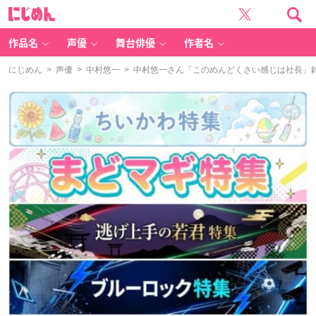
に
じ
め
ん
作品名
声優
舞台俳優
作者名
にじめん
>
声優
>
中村悠一
> 中村悠一さん「このめんどくさい感じは社長」