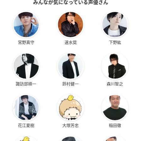
みんなが気になっている声優さん
宮野真守
速水奨
下野紘
諏訪部順一
鈴村健一
森川智之
花江夏樹
大塚芳忠
稲田徹