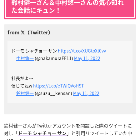
鈴村健一さん＆中村悠一さんの気心知れ
た会話にキュン！
ドーモ シャチョー サン
https://t.co/XUGtoXt0vv
—
中村悠一
(@nakamuraFF11)
May 11, 2022
社長だよ〜
信じてねw
https://t.co/eTWiQVoHST
—
鈴村健一
(@suzu__kensan)
May 11, 2022
鈴村健一さんがTwitterアカウントを開設した際のツイートに
対し「
」と引用リツイートしていた中
ドーモ シャチョー サン