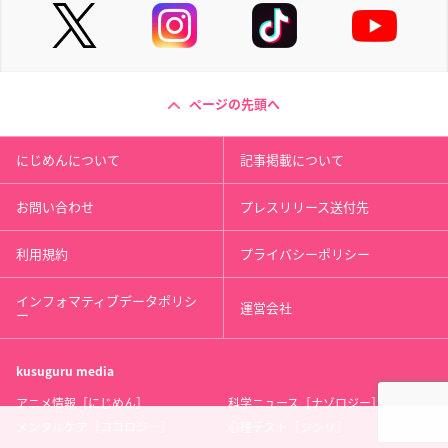
ページの先頭へ
にじめんについて
記事掲載について
お問い合わせ
プレスリリース送付先
利用規約
プライバシーポリシー
インフォマティブデータポリシ
運営会社
ー
kusuguru
media
アニメ情報［にじめん］
科学ニュース［ナゾロジー］
メンタルケア［ココロジー］
心理テスト［シンリ］