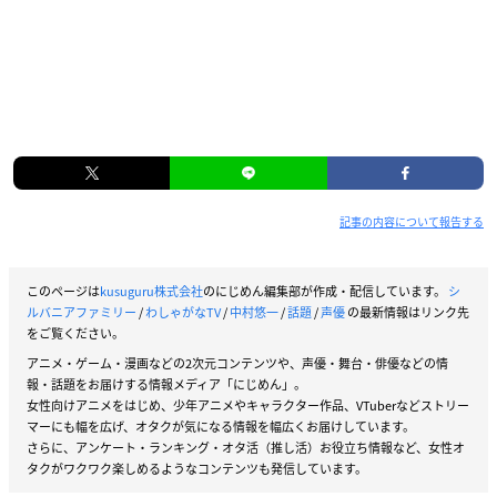
記事の内容について報告する
このページは
kusuguru株式会社
のにじめん編集部が作成・配信しています。
シ
ルバニアファミリー
/
わしゃがなTV
/
中村悠一
/
話題
/
声優
の最新情報はリンク先
をご覧ください。
アニメ・ゲーム・漫画などの2次元コンテンツや、声優・舞台・俳優などの情
報・話題をお届けする情報メディア「にじめん」。
女性向けアニメをはじめ、少年アニメやキャラクター作品、VTuberなどストリー
マーにも幅を広げ、オタクが気になる情報を幅広くお届けしています。
さらに、アンケート・ランキング・オタ活（推し活）お役立ち情報など、女性オ
タクがワクワク楽しめるようなコンテンツも発信しています。