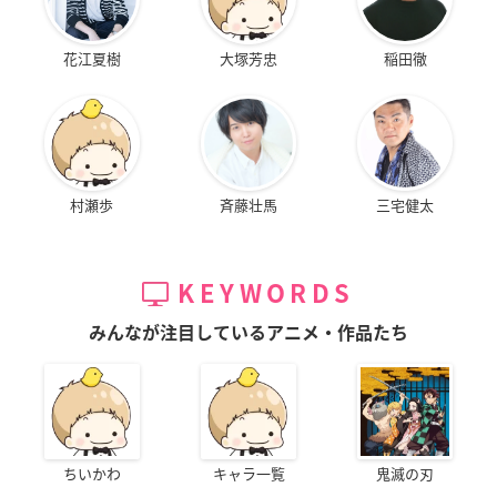
花江夏樹
大塚芳忠
稲田徹
村瀬歩
斉藤壮馬
三宅健太
KEYWORDS
みんなが注目しているアニメ・作品たち
ちいかわ
キャラ一覧
鬼滅の刃