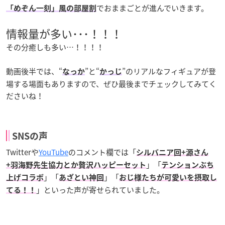
でおままごとが進んでいきます。
「めぞん一刻」風の部屋割
情報量が多い･･･！！！
その分癒しも多い…！！！！
動画後半では、“
”と“
”のリアルなフィギュアが登
なっか
かっじ
場する場面もありますので、ぜひ最後までチェックしてみてく
ださいね！
SNSの声
Twitterや
YouTube
のコメント欄では「
シルバニア回+源さん
」「
+羽海野先生協力とか贅沢ハッピーセット
テンションぶち
」「
」「
上げコラボ
あざとい神回
おじ様たちが可愛いを摂取し
」といった声が寄せられていました。
てる！！