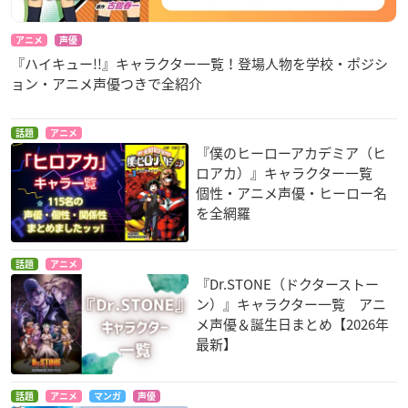
アニメ
声優
『ハイキュー!!』キャラクター一覧！登場人物を学校・ポジシ
ョン・アニメ声優つきで全紹介
話題
アニメ
『僕のヒーローアカデミア（ヒ
ロアカ）』キャラクター一覧
個性・アニメ声優・ヒーロー名
を全網羅
話題
アニメ
『Dr.STONE（ドクターストー
ン）』キャラクター一覧 アニ
メ声優＆誕生日まとめ【2026年
最新】
話題
アニメ
マンガ
声優