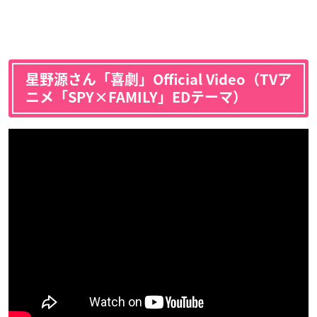
星野源さん「喜劇」Official Video（TVア
ニメ「SPY×FAMILY」EDテーマ）