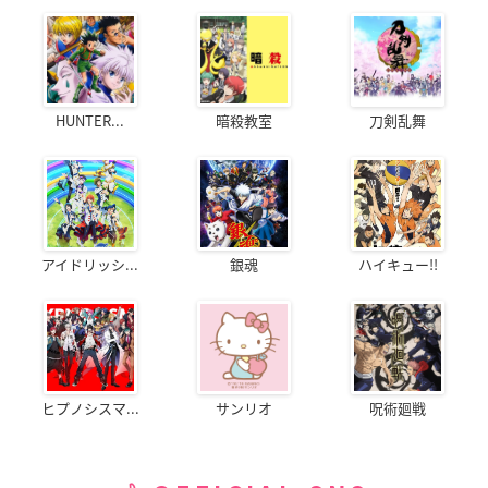
HUNTER...
暗殺教室
刀剣乱舞
アイドリッシ...
銀魂
ハイキュー!!
ヒプノシスマ...
サンリオ
呪術廻戦