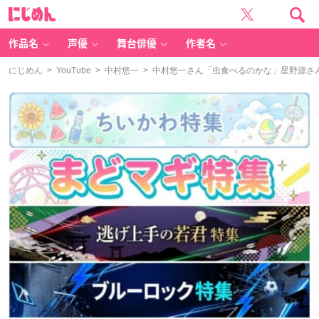
に
じ
め
ん
作品名
声優
舞台俳優
作者名
にじめん
>
YouTube
>
中村悠一
> 中村悠一さん「虫食べるのかな」星野源さ