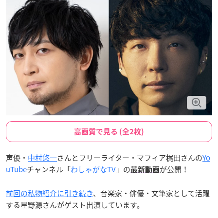
高画質で見る (全2枚)
声優・
中村悠一
さんとフリーライター・マフィア梶田さんの
Yo
uTube
チャンネル「
わしゃがなTV
」の
が公開！
最新動画
前回の私物紹介に引き続き
、音楽家・俳優・文筆家として活躍
する星野源さんがゲスト出演しています。