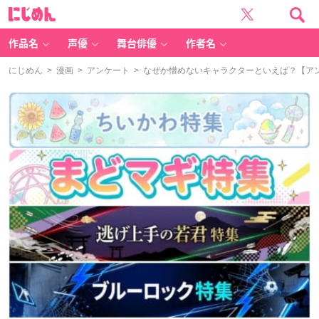
に
じ
め
ん
作品名
声優
舞台俳優
作者名
にじめん
>
漫画
>
アンケート
> なぜか憎めないキャラクターといえば？【ア