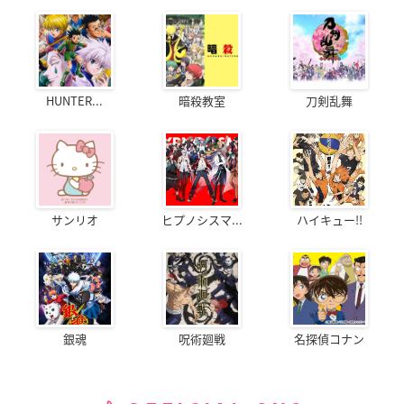
HUNTER...
暗殺教室
刀剣乱舞
サンリオ
ヒプノシスマ...
ハイキュー!!
銀魂
呪術廻戦
名探偵コナン