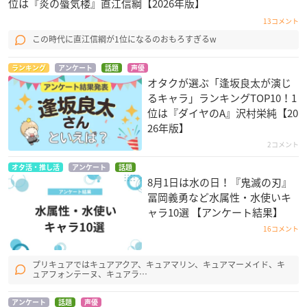
位は『炎の蜃気楼』直江信綱【2026年版】
13コメント
この時代に直江信綱が1位になるのおもろすぎるw
ランキング
アンケート
話題
声優
オタクが選ぶ「逢坂良太が演じ
るキャラ」ランキングTOP10！1
位は『ダイヤのA』沢村栄純【20
26年版】
2コメント
オタ活・推し活
アンケート
話題
8月1日は水の日！『鬼滅の刃』
冨岡義勇など水属性・水使いキ
ャラ10選 【アンケート結果】
16コメント
プリキュアではキュアアクア、キュアマリン、キュアマーメイド、キ
ュアフォンテーヌ、キュアラ…
アンケート
話題
声優