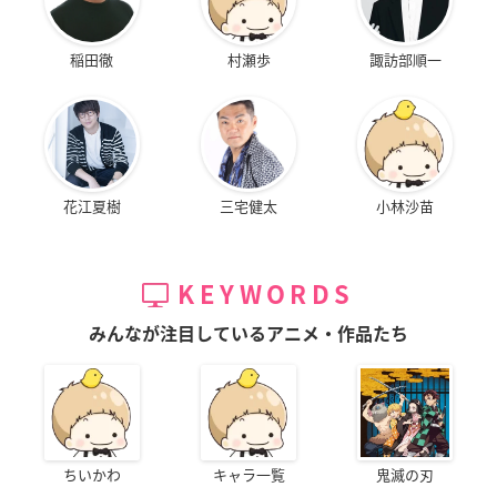
稲田徹
村瀬歩
諏訪部順一
花江夏樹
三宅健太
小林沙苗
KEYWORDS
みんなが注目しているアニメ・作品たち
ちいかわ
キャラ一覧
鬼滅の刃