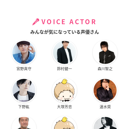
VOICE ACTOR
みんなが気になっている声優さん
宮野真守
鈴村健一
森川智之
下野紘
大塚芳忠
速水奨