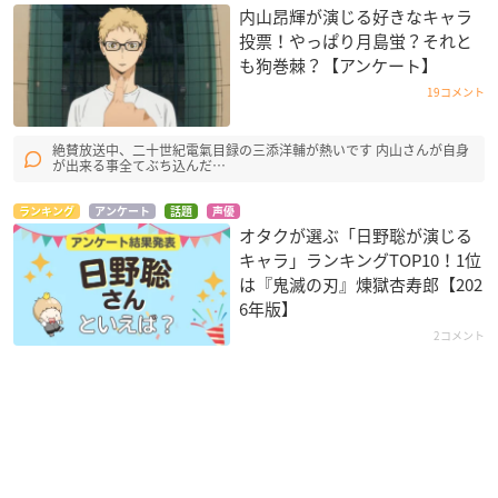
内山昂輝が演じる好きなキャラ
投票！やっぱり月島蛍？それと
も狗巻棘？【アンケート】
19コメント
絶賛放送中、二十世紀電氣目録の三添洋輔が熱いです 内山さんが自身
が出来る事全てぶち込んだ…
ランキング
アンケート
話題
声優
オタクが選ぶ「日野聡が演じる
キャラ」ランキングTOP10！1位
は『鬼滅の刃』煉󠄁獄杏寿郎【202
6年版】
2コメント