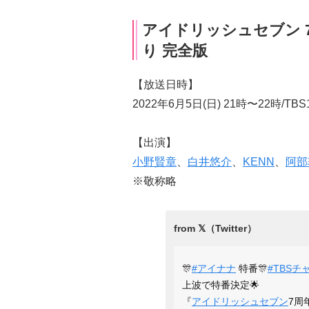
アイドリッシュセブン 
り 完全版
【放送日時】
2022年6月5日(日) 21時〜22時/T
【出演】
小野賢章
、
白井悠介
、
KENN
、
阿部
※敬称略
🎊
#アイナナ
特番🎊
#TBS
上波で特番決定🌟
『
アイドリッシュセブン
7周