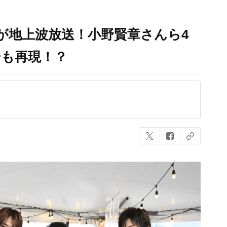
が地上波放送！小野賢章さんら4
ーも再現！？