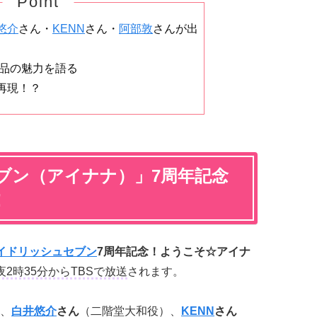
Point
悠介
さん・
KENN
さん・
阿部敦
さんが出
作品の魅力を語る
再現！？
ブン（アイナナ）」7周年記念
！
イドリッシュセブン
7周年記念！ようこそ☆アイナ
深夜2時35分からTBSで放送
されます。
、
白井悠介
さん
（二階堂大和役）、
KENN
さん