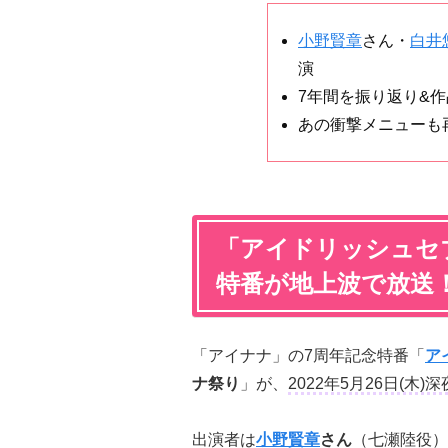
小野賢章
さん・
白井
演
7年間を振り返り&
あの衝撃メニューも
「アイドリッシュセ
特番が地上波で放送
「アイナナ」の7周年記念特番「
ア
ナ祭り
」が、
2022年5月26日(木)
出演者は
小野賢章
さん
（七瀬陸役）