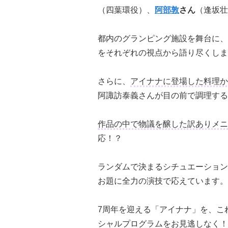
（四葉環役）、
阿部敦
さん
（逢坂壮
都内のグランピング施設を舞台に、
をそれぞれの視点から語り尽くしま
さらに、
アイナナに登場した料理か
阿諏訪泰義さんが目の前で調理する
作品の中で物議を醸した訳ありメニ
応！？
ランダムで決まるシチュエーション
お題に全力の演技で応えています。
7周年を迎える「アイナナ」を、こ
シャルプログラムをお見逃しなく！