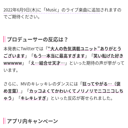
2022年6月9日(木)に「Music」のライブ楽曲に追加
されますの
でご期待ください。
プロデューサーの反応は？
本発表にTwitterでは「
“大人の色気満載ユニット”ありがとう
」「
」「
ございます
もう…本当に最高すぎます
笑い転げた好き
」「
」といった期待の声が挙がって
wwwww
え…組合せ天才…
います。
さらに、MVのキレッキレのダンスには「
狂ってやがる…（褒
」「
め言葉）
カッコよくてかわいくてノリノリでニコニコしち
」「
」といった反応が寄せられました。
ゃう
キレキレすぎ
アプリ内キャンペーン