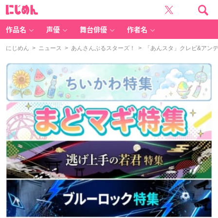
に
じ
め
ん
作品名
声優
舞台俳優
作者名
にじめん
>
ニュース
>
あんさんぶるスターズ！
> 「あんスタ」クレビ&アンデ