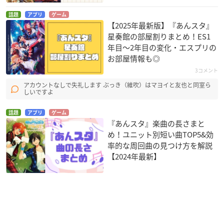
話題
アプリ
ゲーム
【2025年最新版】『あんスタ』
星奏館の部屋割りまとめ！ES1
年目〜2年目の変化・エスプリの
お部屋情報も◎
3コメント
アカウントなしで失礼します ぶっき（維吹）はマヨイと友也と同室ら
しいですよ
話題
アプリ
ゲーム
『あんスタ』楽曲の長さまと
め！ユニット別短い曲TOP5&効
率的な周回曲の見つけ方を解説
【2024年最新】