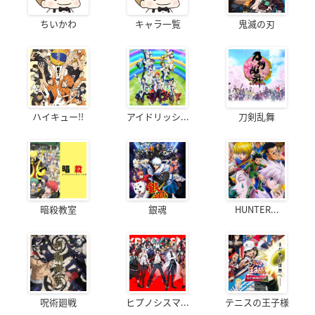
ちいかわ
キャラ一覧
鬼滅の刃
ハイキュー!!
アイドリッシ...
刀剣乱舞
暗殺教室
銀魂
HUNTER...
呪術廻戦
ヒプノシスマ...
テニスの王子様