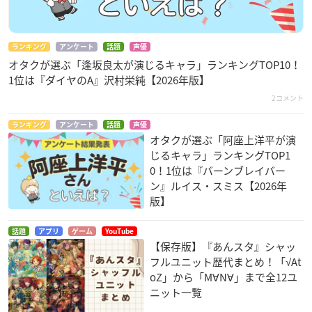
ランキング
アンケート
話題
声優
オタクが選ぶ「逢坂良太が演じるキャラ」ランキングTOP10！
1位は『ダイヤのA』沢村栄純【2026年版】
2コメント
ランキング
アンケート
話題
声優
オタクが選ぶ「阿座上洋平が演
じるキャラ」ランキングTOP1
0！1位は『バーンブレイバー
ン』ルイス・スミス【2026年
版】
話題
アプリ
ゲーム
YouTube
【保存版】『あんスタ』シャッ
フルユニット歴代まとめ！「√At
oZ」から「M∀N∀」まで全12ユ
ニット一覧