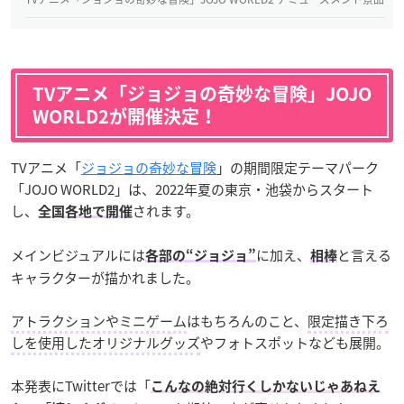
TVアニメ「ジョジョの奇妙な冒険」
JOJO
WORLD2が開催決定！
TVアニメ「
ジョジョの奇妙な冒険
」の期間限定テーマパーク
「JOJO WORLD2」は、2022年夏の東京・池袋からスタート
し、
されます。
全国各地で開催
メインビジュアルには
に加え、
と言える
各部の“ジョジョ”
相棒
キャラクターが描かれました。
アトラクションやミニゲーム
はもちろんのこと、
限定描き下ろ
しを使用したオリジナルグッズ
やフォトスポットなども展開。
本発表にTwitterでは「
こんなの絶対行くしかないじゃあねえ