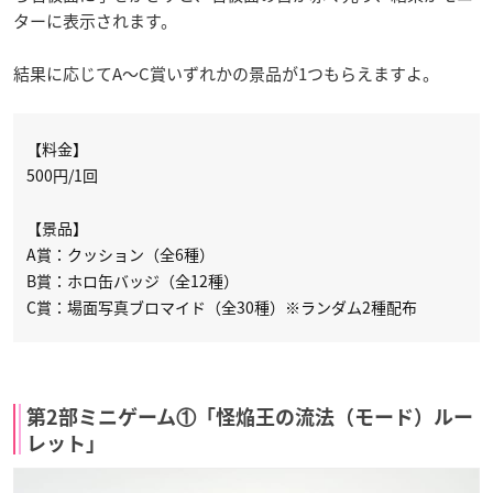
ターに表示されます。
結果に応じてA～C賞いずれかの景品が1つもらえますよ。
【料金】
500円/1回
【景品】
A賞：クッション（全6種）
B賞：ホロ缶バッジ（全12種）
C賞：場面写真ブロマイド（全30種）※ランダム2種配布
第2部ミニゲーム①「怪焔王の流法（モード）ルー
レット」