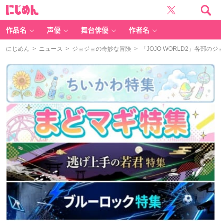
に
じ
め
ん
作品名
声優
舞台俳優
作者名
にじめん
>
ニュース
>
ジョジョの奇妙な冒険
> 「JOJO WORLD2」各