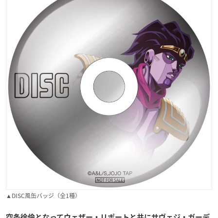
▲DISC風缶バッジ（全1種）
空条徐倫となってウェザー・リポートと共にサヴェジ・ガーデ