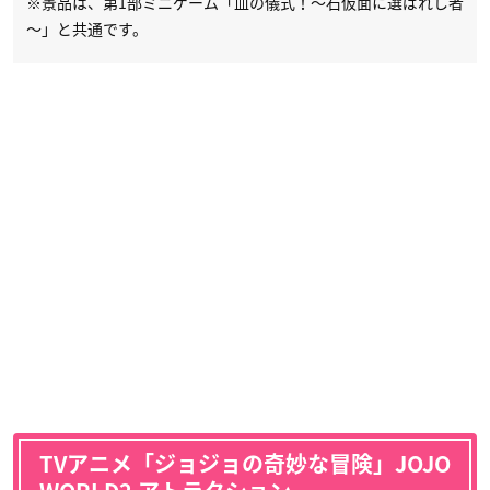
※景品は、第1部ミニゲーム「血の儀式！～石仮面に選ばれし者
～」と共通です。
TVアニメ「ジョジョの奇妙な冒険」
JOJO