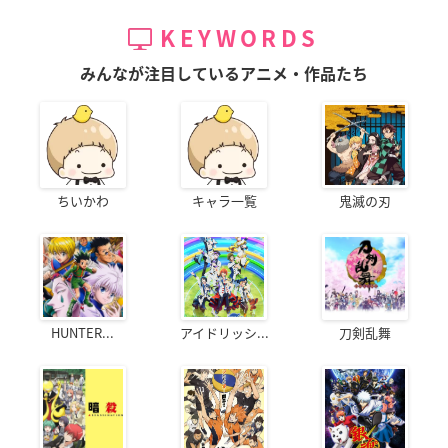
KEYWORDS
みんなが注目しているアニメ・作品たち
ちいかわ
キャラ一覧
鬼滅の刃
HUNTER...
アイドリッシ...
刀剣乱舞