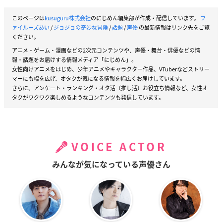
このページは
kusuguru株式会社
のにじめん編集部が作成・配信しています。
フ
ァイルーズあい
/
ジョジョの奇妙な冒険
/
話題
/
声優
の最新情報はリンク先をご覧
ください。
アニメ・ゲーム・漫画などの2次元コンテンツや、声優・舞台・俳優などの情
報・話題をお届けする情報メディア「にじめん」。
女性向けアニメをはじめ、少年アニメやキャラクター作品、VTuberなどストリー
マーにも幅を広げ、オタクが気になる情報を幅広くお届けしています。
さらに、アンケート・ランキング・オタ活（推し活）お役立ち情報など、女性オ
タクがワクワク楽しめるようなコンテンツも発信しています。
VOICE ACTOR
みんなが気になっている声優さん