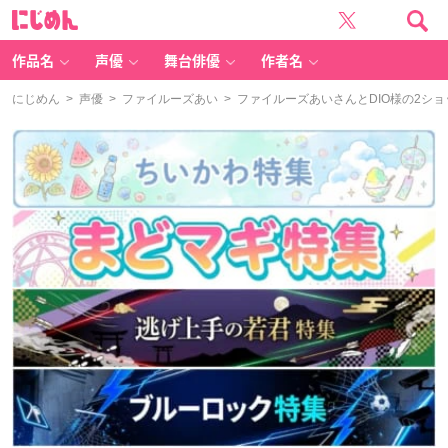
に
じ
め
ん
作品名
声優
舞台俳優
作者名
にじめん
>
声優
>
ファイルーズあい
> ファイルーズあいさんとDIO様の2シ