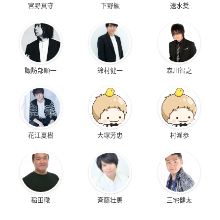
宮野真守
下野紘
速水奨
諏訪部順一
鈴村健一
森川智之
花江夏樹
大塚芳忠
村瀬歩
稲田徹
斉藤壮馬
三宅健太