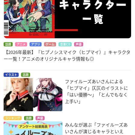
話題
アニメ
アプリ
ゲーム
音楽CD
声優
【2026年最新】『ヒプノシスマイク（ヒプマイ）』キャラクタ
ー一覧！アニメのオリジナルキャラ情報も◎
イラスト
話題
ファイルーズあいさんによる
「ヒプマイ」仄仄のイラストに
「はい優勝〜」「とんでもなく
上手い」
ランキング
話題
声優
みんなが選ぶ「ファイルーズあ
いさんが演じるキャラといえ