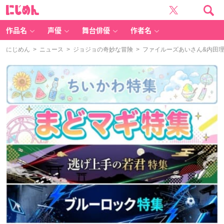
に
じ
め
ん
作品名
声優
舞台俳優
作者名
にじめん
>
ニュース
>
ジョジョの奇妙な冒険
> ファイルーズあいさん&内田