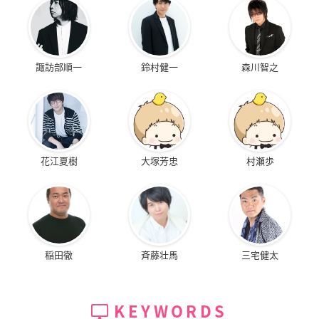
諏訪部順一
鈴村健一
森川智之
花江夏樹
大塚芳忠
村瀬歩
稲田徹
斉藤壮馬
三宅健太
KEYWORDS