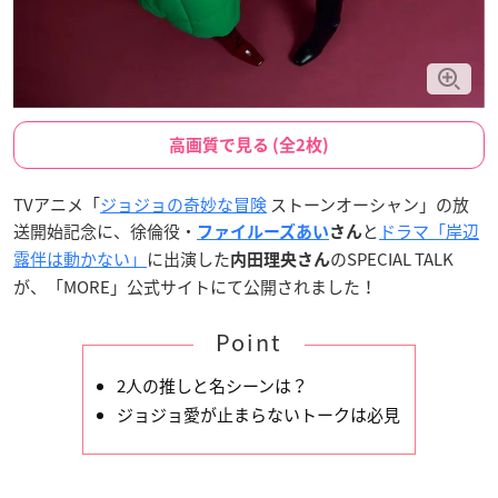
高画質で見る (全2枚)
TVアニメ「
ジョジョの奇妙な冒険
ストーンオーシャン」の放
送開始記念に、徐倫役・
と
ドラマ「岸辺
ファイルーズあい
さん
露伴は動かない」
に出演した
のSPECIAL TALK
内田理央さん
が、「MORE」公式サイトにて公開されました！
Point
2人の推しと名シーンは？
ジョジョ愛が止まらないトークは必見