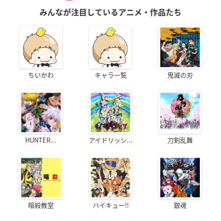
みんなが注目しているアニメ・作品たち
ちいかわ
キャラ一覧
鬼滅の刃
HUNTER...
アイドリッシ...
刀剣乱舞
暗殺教室
ハイキュー!!
銀魂