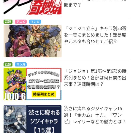
部まで？
話題
アニメ
マンガ
「ジョジョ立ち」キャラ別23選
を一覧にまとめました！難易度
や元ネタも合わせてご紹介
話題
マンガ
「ジョジョ」第1部〜第6部の時
系列まとめ！各部は何日間の出
来事？連載時期は？
渋さに痺れるジジイキャラ15
選！『金カム』土方、『ワン
ピ』レイリーなどの魅力とは？