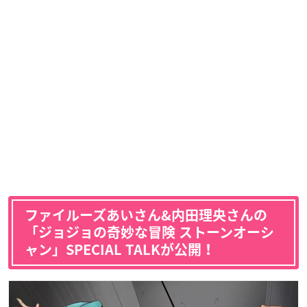
ファイルーズあいさん&
内田理央さん
の
「ジョジョの奇妙な冒険 ストーンオーシ
ャン」SPECIAL TALKが公開！