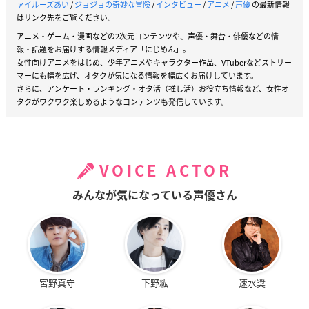
ァイルーズあい
/
ジョジョの奇妙な冒険
/
インタビュー
/
アニメ
/
声優
の最新情報
はリンク先をご覧ください。
アニメ・ゲーム・漫画などの2次元コンテンツや、声優・舞台・俳優などの情
報・話題をお届けする情報メディア「にじめん」。
女性向けアニメをはじめ、少年アニメやキャラクター作品、VTuberなどストリー
マーにも幅を広げ、オタクが気になる情報を幅広くお届けしています。
さらに、アンケート・ランキング・オタ活（推し活）お役立ち情報など、女性オ
タクがワクワク楽しめるようなコンテンツも発信しています。
VOICE ACTOR
みんなが気になっている声優さん
宮野真守
下野紘
速水奨