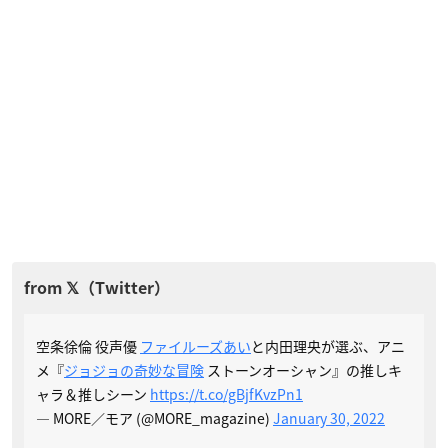
空条徐倫 役声優
ファイルーズあい
と内田理央が選ぶ、アニ
メ『
ジョジョの奇妙な冒険
ストーンオーシャン』の推しキ
ャラ＆推しシーン
https://t.co/gBjfKvzPn1
— MORE／モア (@MORE_magazine)
January 30, 2022