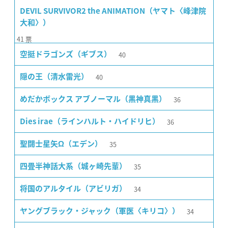
DEVIL SURVIVOR2 the ANIMATION（ヤマト〈峰津院
大和〉）
41
票
40
空挺ドラゴンズ（ギブス）
40
隠の王（清水雷光）
36
めだかボックス アブノーマル（黒神真黒）
36
Dies irae（ラインハルト・ハイドリヒ）
35
聖闘士星矢Ω（エデン）
35
四畳半神話大系（城ヶ崎先輩）
34
将国のアルタイル（アビリガ）
34
ヤングブラック・ジャック（軍医〈キリコ〉）