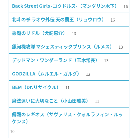
16
Back Street Girls -ゴクドルズ-（マンダリン木下）
16
北斗の拳 ラオウ外伝 天の覇王（リュウロウ）
13
悪魔のリドル（犬飼恵介）
13
銀河機攻隊 マジェスティックプリンス（ルメス）
13
デッドマン・ワンダーランド（玉木常長）
12
GODZILLA（ムルエル・ガルグ）
11
BEM（Dr.リサイクル）
11
魔法遣いに大切なこと（小山田雅美）
鋼殻のレギオス（サヴァリス・クォルラフィン・ルッ
ケンス）
10