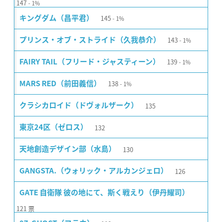
147
1%
145
キングダム（昌平君）
1%
143
プリンス・オブ・ストライド（久我恭介）
1%
139
FAIRY TAIL（フリード・ジャスティーン）
1%
138
MARS RED（前田義信）
1%
135
クラシカロイド（ドヴォルザーク）
132
東京24区（ゼロス）
130
天地創造デザイン部（水島）
126
GANGSTA.（ウォリック・アルカンジェロ）
GATE 自衛隊 彼の地にて、斯く戦えり（伊丹耀司）
121
票