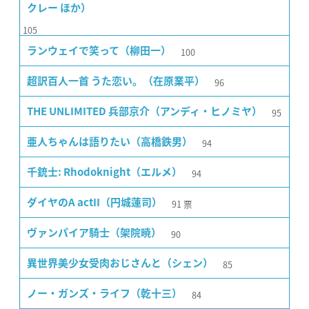
クレー ほか）
105
100
ランウェイで笑って（柳田一）
96
超訳百人一首 うた恋い。（在原業平）
95
THE UNLIMITED 兵部京介（アンディ・ヒノミヤ）
94
亜人ちゃんは語りたい（高橋鉄男）
94
千銃士: Rhodoknight（エルメ）
91
票
ダイヤのA actII（円城蓮司）
90
ヴァンパイア騎士（架院暁）
85
異世界美少女受肉おじさんと（シェン）
84
ノー・ガンズ・ライフ（乾十三）