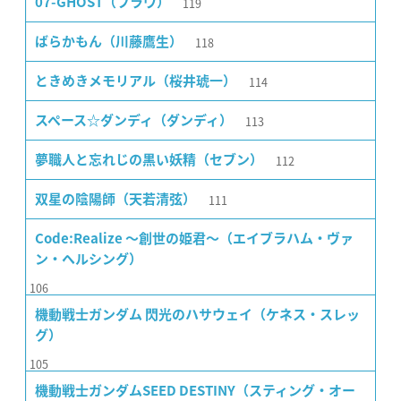
119
07-GHOST（フラウ）
118
ばらかもん（川藤鷹生）
114
ときめきメモリアル（桜井琥一）
113
スペース☆ダンディ（ダンディ）
112
夢職人と忘れじの黒い妖精（セブン）
111
双星の陰陽師（天若清弦）
Code:Realize 〜創世の姫君〜（エイブラハム・ヴァ
ン・ヘルシング）
106
機動戦士ガンダム 閃光のハサウェイ（ケネス・スレッ
グ）
105
機動戦士ガンダムSEED DESTINY（スティング・オー