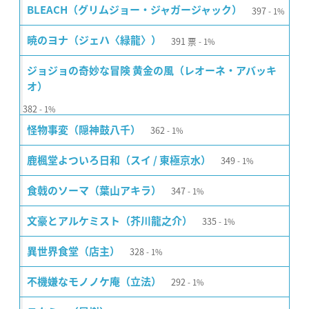
397
BLEACH（グリムジョー・ジャガージャック）
1%
391
票
暁のヨナ（ジェハ〈緑龍〉）
1%
ジョジョの奇妙な冒険 黄金の風（レオーネ・アバッキ
オ）
382
1%
362
怪物事変（隠神鼓八千）
1%
349
鹿楓堂よついろ日和（スイ / 東極京水）
1%
347
食戟のソーマ（葉山アキラ）
1%
335
文豪とアルケミスト（芥川龍之介）
1%
328
異世界食堂（店主）
1%
292
不機嫌なモノノケ庵（立法）
1%