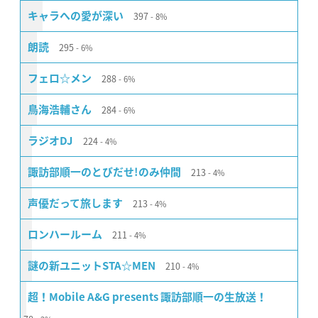
397
キャラへの愛が深い
8%
295
朗読
6%
288
フェロ☆メン
6%
284
鳥海浩輔さん
6%
224
ラジオDJ
4%
213
諏訪部順一のとびだせ!のみ仲間
4%
213
声優だって旅します
4%
211
ロンハールーム
4%
210
謎の新ユニットSTA☆MEN
4%
超！Mobile A&G presents 諏訪部順一の生放送！