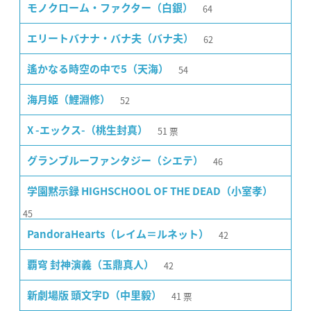
64
モノクローム・ファクター（白銀）
62
エリートバナナ・バナ夫（バナ夫）
54
遙かなる時空の中で5（天海）
52
海月姫（鯉淵修）
51
票
X -エックス-（桃生封真）
46
グランブルーファンタジー（シエテ）
学園黙示録 HIGHSCHOOL OF THE DEAD（小室孝）
45
42
PandoraHearts（レイム＝ルネット）
42
覇穹 封神演義（玉鼎真人）
41
票
新劇場版 頭文字D（中里毅）