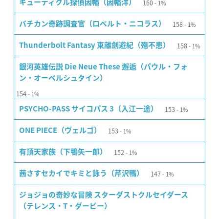
160
キューティクル探偵因幡（因幡洋）
1%
158
バチカン奇跡調査官（ロベルト・ニコラス）
1%
158
Thunderbolt Fantasy 東離劍遊紀（殤不患）
1%
銀河英雄伝説 Die Neue These 邂逅（パウル・フォ
ン・オーベルシュタイン）
154
1%
153
PSYCHO-PASS サイコパス 3（入江一途）
1%
153
ONE PIECE（ヴェルゴ）
1%
152
有頂天家族（下鴨矢一郎）
1%
147
茜さすセカイでキミと詠う（芹沢鴨）
1%
ジョジョの奇妙な冒険 スターダストクルセイダース
（テレンス・T・ダービー）