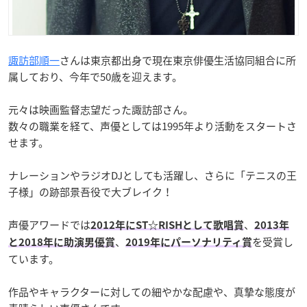
諏訪部順一
さんは東京都出身で現在東京俳優生活協同組合に所
属しており、今年で50歳を迎えます。
元々は映画監督志望だった諏訪部さん。
数々の職業を経て、声優としては1995年より活動をスタートさ
せます。
ナレーションやラジオDJとしても活躍し、さらに「テニスの王
子様」の跡部景吾役で大ブレイク！
声優アワードでは
、
2012年にST☆RISHとして歌唱賞
2013年
、
を受賞し
と2018年に助演男優賞
2019年にパーソナリティ賞
ています。
作品やキャラクターに対しての細やかな配慮や、真摯な態度が