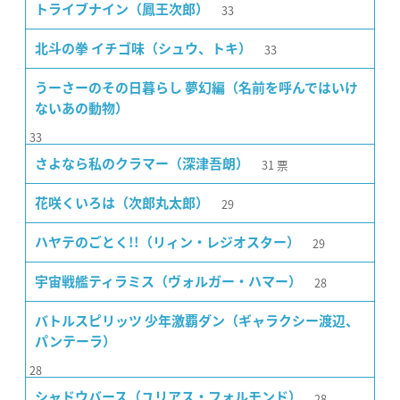
33
トライブナイン（鳳王次郎）
33
北斗の拳 イチゴ味（シュウ、トキ）
うーさーのその日暮らし 夢幻編（名前を呼んではいけ
ないあの動物）
33
31
票
さよなら私のクラマー（深津吾朗）
29
花咲くいろは（次郎丸太郎）
29
ハヤテのごとく!!（リィン・レジオスター）
28
宇宙戦艦ティラミス（ヴォルガー・ハマー）
バトルスピリッツ 少年激覇ダン（ギャラクシー渡辺、
パンテーラ）
28
28
シャドウバース（ユリアス・フォルモンド）