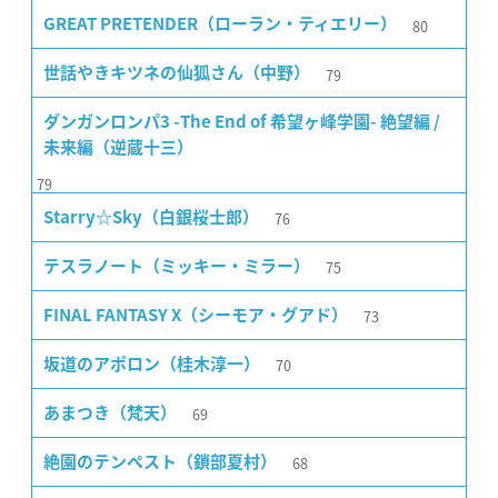
80
GREAT PRETENDER（ローラン・ティエリー）
79
世話やきキツネの仙狐さん（中野）
ダンガンロンパ3 -The End of 希望ヶ峰学園- 絶望編 /
未来編（逆蔵十三）
79
76
Starry☆Sky（白銀桜士郎）
75
テスラノート（ミッキー・ミラー）
73
FINAL FANTASY X（シーモア・グアド）
70
坂道のアポロン（桂木淳一）
69
あまつき（梵天）
68
絶園のテンペスト（鎖部夏村）