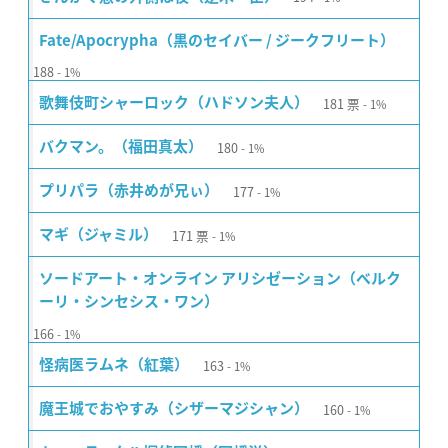
Fate/Apocrypha（黒のセイバー / ジークフリート）
188
1%
181
票
歌舞伎町シャーロック（ハドソン夫人）
1%
180
バクマン。（福田真太）
1%
177
プリパラ（赤井めが兄ぃ）
1%
171
票
マギ（ジャミル）
1%
ソードアート・オンライン アリシゼーション（ベルク
ーリ・シンセシス・ワン）
166
1%
163
怪病医ラムネ（紅葉）
1%
160
魔王城でおやすみ（シザーマジシャン）
1%