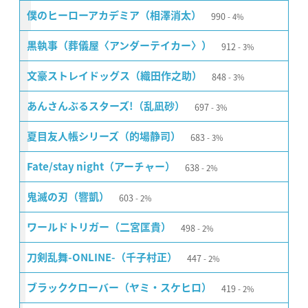
990
僕のヒーローアカデミア（相澤消太）
4%
912
黒執事（葬儀屋〈アンダーテイカー〉）
3%
848
文豪ストレイドッグス（織田作之助）
3%
697
あんさんぶるスターズ!（乱凪砂）
3%
683
夏目友人帳シリーズ（的場静司）
3%
638
Fate/stay night（アーチャー）
2%
603
鬼滅の刃（響凱）
2%
498
ワールドトリガー（二宮匡貴）
2%
447
刀剣乱舞-ONLINE-（千子村正）
2%
419
ブラッククローバー（ヤミ・スケヒロ）
2%