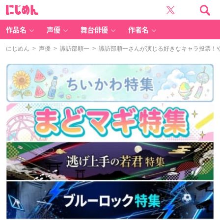
に
じ
め
ん
作品名
声優
舞台俳優
作者名
にじめん
>
声優
>
諏訪部順一
> 諏訪部順一さんが演じる好きなキャラ投票！