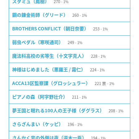
270
スタミュ（鳳樹）
1%
260
鋼の錬金術師（グリード）
1%
253
BROTHERS CONFLICT（朝日奈要）
1%
249
弱虫ペダル（寒咲通司）
1%
228
魔法科高校の劣等生（十文字克人）
1%
224
神様はじめました（悪羅王 / 霧仁）
1%
221
票
ACCA13区監察課（グロッシュラー）
1%
211
ピアノの森（阿字野壮介）
1%
208
夢王国と眠れる100人の王子様（ダグラス）
1%
196
さらざんまい（ケッピ）
1%
194
さんかく窓の外側は夜（逆木一臣）
1%