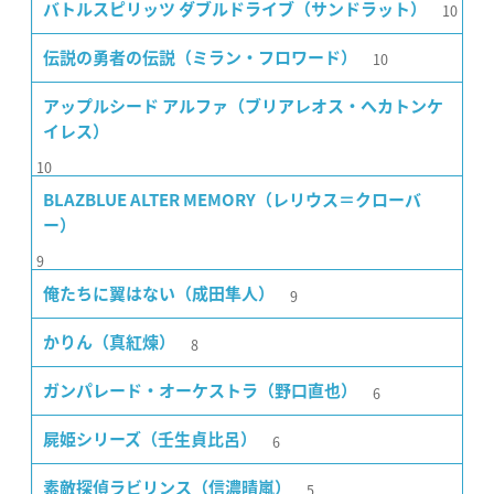
10
バトルスピリッツ ダブルドライブ（サンドラット）
10
伝説の勇者の伝説（ミラン・フロワード）
アップルシード アルファ（ブリアレオス・ヘカトンケ
イレス）
10
BLAZBLUE ALTER MEMORY（レリウス＝クローバ
ー）
9
9
俺たちに翼はない（成田隼人）
8
かりん（真紅煉）
6
ガンパレード・オーケストラ（野口直也）
6
屍姫シリーズ（壬生貞比呂）
5
素敵探偵ラビリンス（信濃晴嵐）