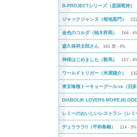
B-PROJECTシリーズ（是国竜持）
ジャックジャンヌ（根地黒門）
22
金色のコルダ（柚木梓馬）
164
4
森久保祥太郎さん
161
票
4%
神様はじめました（鞍馬）
157
4
ワールドトリガー（米屋陽介）
13
東京喰種トーキョーグール:re（旧
DIABOLIK LOVERS MORE,B
レミーのおいしいレストラン（レミ
デュラララ!!（平和島幽）
114
3%