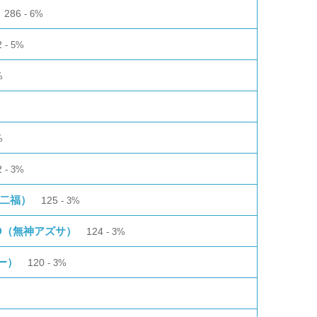
286
6%
2
5%
%
%
2
3%
多二福）
125
3%
LOOD（無神アズサ）
124
3%
ー）
120
3%