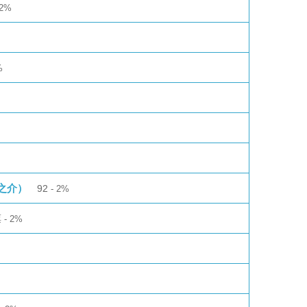
2%
%
之介）
92
2%
票
2%