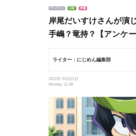
アンケート
話題
声優
岸尾だいすけさんが演
手嶋？竜持？【アンケ
ライター：にじめん編集部
2022年 03月21日
Monday 11:49