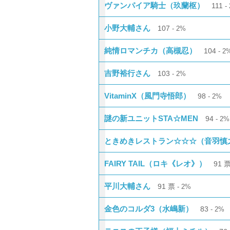
ヴァンパイア騎士（玖蘭枢）
111
小野大輔さん
107
2%
純情ロマンチカ（高槻忍）
104
2
吉野裕行さん
103
2%
VitaminX（風門寺悟郎）
98
2%
謎の新ユニットSTA☆MEN
94
2%
ときめきレストラン☆☆☆（音羽慎
FAIRY TAIL（ロキ《レオ》）
91
平川大輔さん
91
票
2%
金色のコルダ3（水嶋新）
83
2%