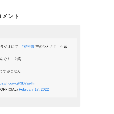
でコメント
Sラジオにて「
#梶裕貴
声のひとさじ」生放
んで！！？笑
てすみません…
tps://t.co/wqP3D7aeHn
_OFFICIAL)
February 17, 2022