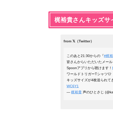
梶裕貴さんキッズサ
このあと21:30からの『
#梶
皆さんからいただいたメール
Spoonアプリから聴けます！
ワールドトリガーTシャツ👕
キッズサイズが4枚送られてき
WC6Y1
—
梶裕貴
声のひとさじ (@kaji