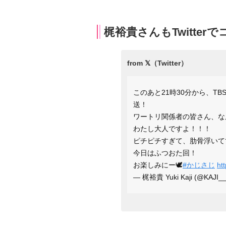
梶裕貴さんもTwitter
このあと21時30分から、TB
送！
ワートリ関係者の皆さん、な
わたし大人ですよ！！！
ピチピチすぎて、肋骨浮いて
今日はふつおた回！
お楽しみにー🕊
#かじさじ
ht
— 梶裕貴 Yuki Kaji (@KAJI_