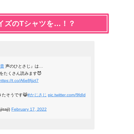
イズのTシャツを…！？
裕貴
声のひとさじ』は…
をたくさん読みます😈
https://t.co/A6e8fjjzt7
たそうです😹
#かじさじ
pic.twitter.com/9fdId
saji)
February 17, 2022