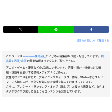
記事の内容について報告する
このページは
kusuguru株式会社
のにじめん編集部が作成・配信しています。
梶
裕貴
/
話題
/
声優
の最新情報はリンク先をご覧ください。
アニメ・ゲーム・漫画などの2次元コンテンツや、声優・舞台・俳優などの情
報・話題をお届けする情報メディア「にじめん」。
女性向けアニメをはじめ、少年アニメやキャラクター作品、VTuberなどストリー
マーにも幅を広げ、オタクが気になる情報を幅広くお届けしています。
さらに、アンケート・ランキング・オタ活（推し活）お役立ち情報など、女性オ
タクがワクワク楽しめるようなコンテンツも発信しています。