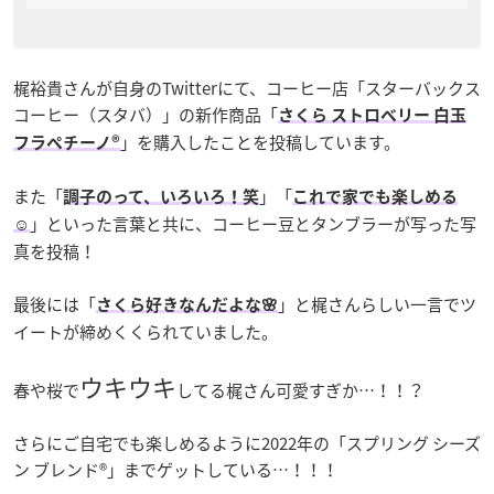
梶裕貴さんが自身のTwitterにて、コーヒー店「スターバックス
コーヒー（スタバ）」の新作商品「
さくら ストロベリー 白玉
」を購入したことを投稿しています。
フラペチーノ®
また「
」「
調子のって、いろいろ！笑
これで家でも楽しめる
」といった言葉と共に、コーヒー豆とタンブラーが写った写
☺
真を投稿！
最後には「
」と梶さんらしい一言でツ
さくら好きなんだよな🌸
イートが締めくくられていました。
ウキウキ
春や桜で
してる梶さん可愛すぎか…！！？
さらにご自宅でも楽しめるように2022年の「スプリング シーズ
ン ブレンド®」までゲットしている…！！！