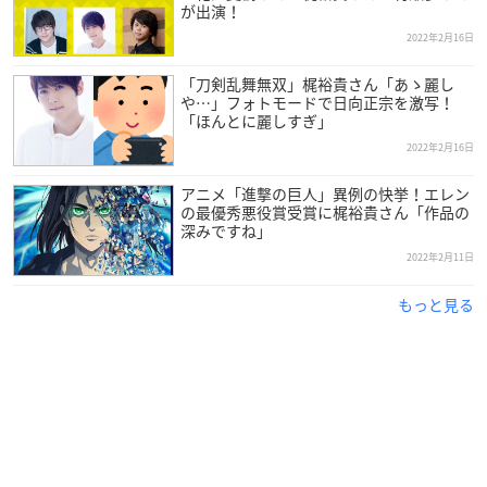
が出演！
2022年2月16日
「刀剣乱舞無双」梶裕貴さん「あゝ麗し
や…」フォトモードで日向正宗を激写！
「ほんとに麗しすぎ」
2022年2月16日
アニメ「進撃の巨人」異例の快挙！エレン
の最優秀悪役賞受賞に梶裕貴さん「作品の
深みですね」
2022年2月11日
もっと見る