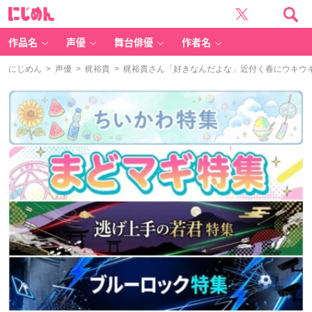
に
じ
め
ん
作品名
声優
舞台俳優
作者名
にじめん
>
声優
>
梶裕貴
> 梶裕貴さん「好きなんだよな」近付く春にウキウ