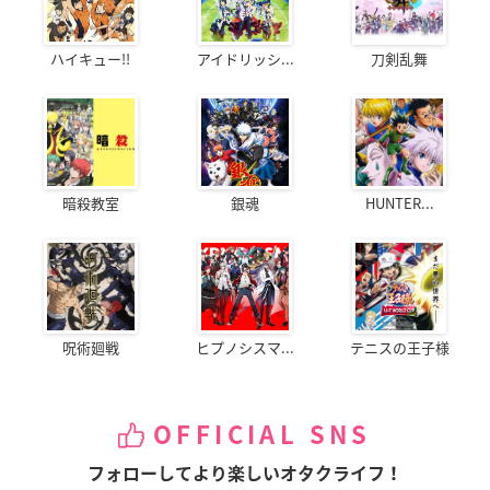
ハイキュー!!
アイドリッシ...
刀剣乱舞
暗殺教室
銀魂
HUNTER...
呪術廻戦
ヒプノシスマ...
テニスの王子様
OFFICIAL SNS
フォローしてより楽しいオタクライフ！