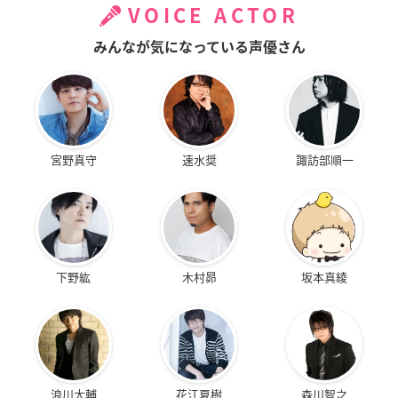
VOICE ACTOR
みんなが気になっている声優さん
宮野真守
速水奨
諏訪部順一
下野紘
木村昴
坂本真綾
浪川大輔
花江夏樹
森川智之