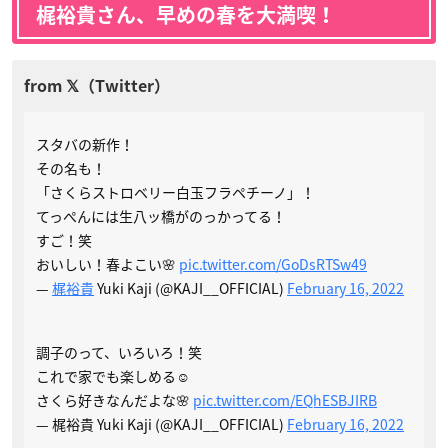
梶裕貴さん、早めの春を大満喫！
スタバの新作！
その名も！
「さくらストロベリー白玉フラペチーノ」！
てっぺんには生八ッ橋がのっかってる！
すご！笑
おいしい！春よこい🌸
pic.twitter.com/GoDsRTSw49
—
梶裕貴
Yuki Kaji (@KAJI__OFFICIAL)
February 16, 2022
調子のって、いろいろ！笑
これで家でも楽しめる☺️
さくら好きなんだよな🌸
pic.twitter.com/EQhESBJIRB
— 梶裕貴 Yuki Kaji (@KAJI__OFFICIAL)
February 16, 2022