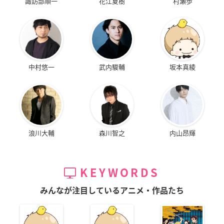
諏訪部順一
花江夏樹
村瀬歩
中村悠一
武内駿輔
坂本真綾
浪川大輔
森川智之
内山昂輝
KEYWORDS
みんなが注目しているアニメ・作品たち