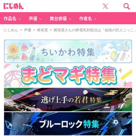
に
じ
め
ん
作品名
声優
舞台俳優
作者名
にじめん
>
声優
>
梶裕貴
> 梶裕貴さんの静電気対処法は「始祖の巨人ごっこ