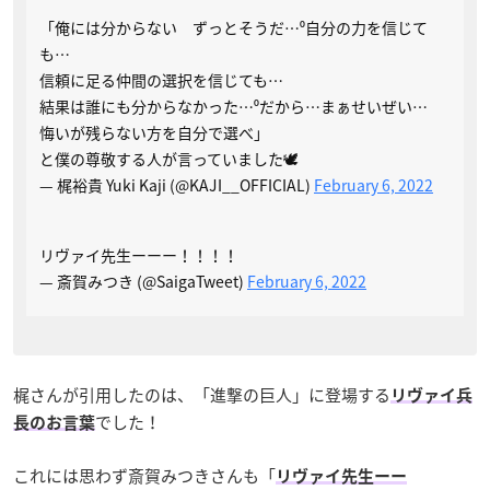
「俺には分からない ずっとそうだ…⁰自分の力を信じて
も…
信頼に足る仲間の選択を信じても…
結果は誰にも分からなかった…⁰だから…まぁせいぜい…
悔いが残らない方を自分で選べ」
と僕の尊敬する人が言っていました🕊
— 梶裕貴 Yuki Kaji (@KAJI__OFFICIAL)
February 6, 2022
リヴァイ先生ーーー！！！！
— 斎賀みつき (@SaigaTweet)
February 6, 2022
梶さんが引用したのは、「進撃の巨人」に登場する
リヴァイ兵
でした！
長のお言葉
これには思わず斎賀みつきさんも「
リヴァイ先生ーー