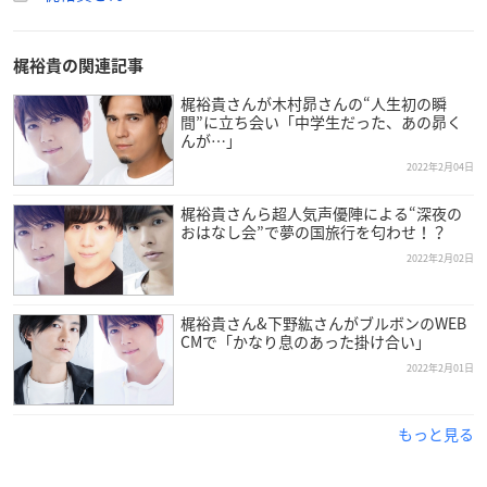
梶裕貴の関連記事
梶裕貴さんが木村昴さんの“人生初の瞬
間”に立ち会い「中学生だった、あの昴く
んが…」
2022年2月04日
梶裕貴さんら超人気声優陣による“深夜の
おはなし会”で夢の国旅行を匂わせ！？
2022年2月02日
梶裕貴さん&下野紘さんがブルボンのWEB
CMで「かなり息のあった掛け合い」
2022年2月01日
もっと見る