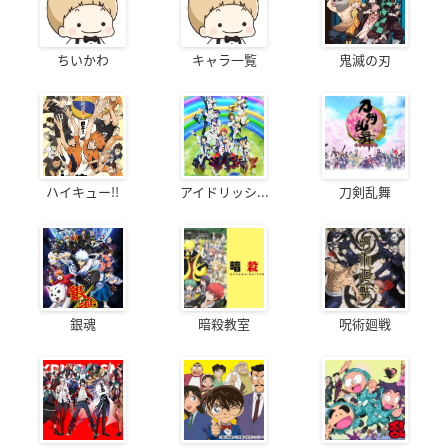
ちいかわ
キャラ一覧
鬼滅の刃
ハイキュー!!
アイドリッシ...
刀剣乱舞
銀魂
暗殺教室
呪術廻戦