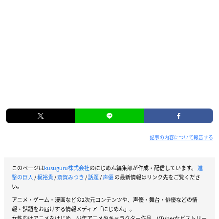
記事の内容について報告する
このページは
kusuguru株式会社
のにじめん編集部が作成・配信しています。
進
撃の巨人
/
梶裕貴
/
斎賀みつき
/
話題
/
声優
の最新情報はリンク先をご覧くださ
い。
アニメ・ゲーム・漫画などの2次元コンテンツや、声優・舞台・俳優などの情
報・話題をお届けする情報メディア「にじめん」。
女性向けアニメをはじめ、少年アニメやキャラクター作品、VTuberなどストリー