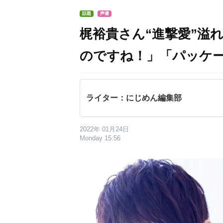
話題
声優
梶裕貴さん“進撃愛”溢
のですね！」「パッケ
ライター：にじめん編集部
2022年 01月24日
Monday 15:56