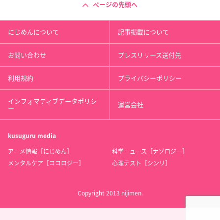
ページの先頭へ
にじめんについて
記事掲載について
お問い合わせ
プレスリリース送付先
利用規約
プライバシーポリシー
インフォマティブデータポリシ
運営会社
ー
kusuguru
media
アニメ情報［にじめん］
科学ニュース［ナゾロジー］
メンタルケア［ココロジー］
心理テスト［シンリ］
Copyright 2013 nijimen.