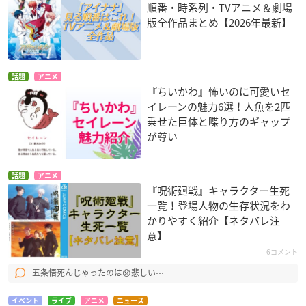
順番・時系列・TVアニメ＆劇場
版全作品まとめ【2026年最新】
話題
アニメ
『ちいかわ』怖いのに可愛いセ
イレーンの魅力6選！人魚を2匹
乗せた巨体と喋り方のギャップ
が尊い
話題
アニメ
『呪術廻戦』キャラクター生死
一覧！登場人物の生存状況をわ
かりやすく紹介【ネタバレ注
意】
6コメント
五条悟死んじゃったのは😞悲しい⋯
イベント
ライブ
アニメ
ニュース