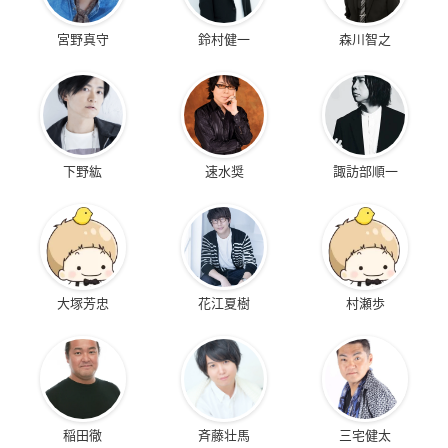
宮野真守
鈴村健一
森川智之
下野紘
速水奨
諏訪部順一
大塚芳忠
花江夏樹
村瀬歩
稲田徹
斉藤壮馬
三宅健太