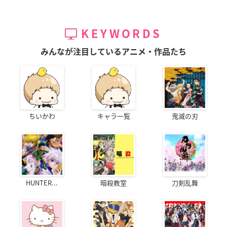
KEYWORDS
みんなが注目しているアニメ・作品たち
ちいかわ
キャラ一覧
鬼滅の刃
HUNTER...
暗殺教室
刀剣乱舞