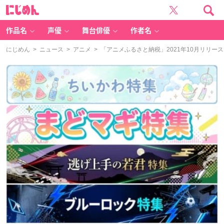
に
じ
め
ん
作品名
声優
舞台俳優
作者名
にじめん
>
ニュース
>
アニメ
> 「アニメふるさと納税」2021年10月リリー