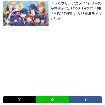
『うたプリ』アニメ全4シリーズ
が無料配信♪ ST☆RISH新曲「PR
ISM FOREVER!」＆15周年ライブ
も決定