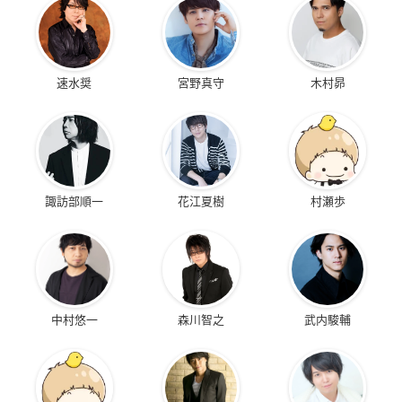
速水奨
宮野真守
木村昴
諏訪部順一
花江夏樹
村瀬歩
中村悠一
森川智之
武内駿輔