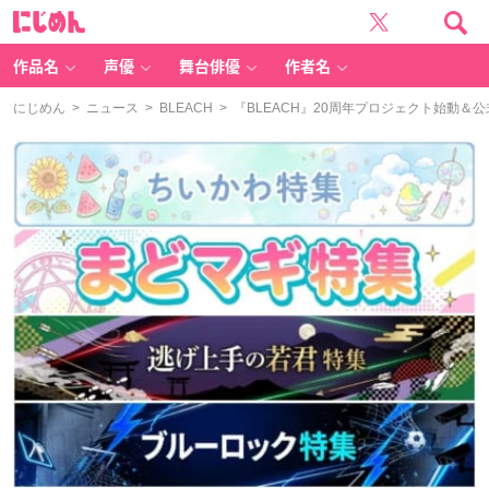
に
じ
め
ん
作品名
声優
舞台俳優
作者名
にじめん
>
ニュース
>
BLEACH
> 『BLEACH』20周年プロジェクト始動＆公式