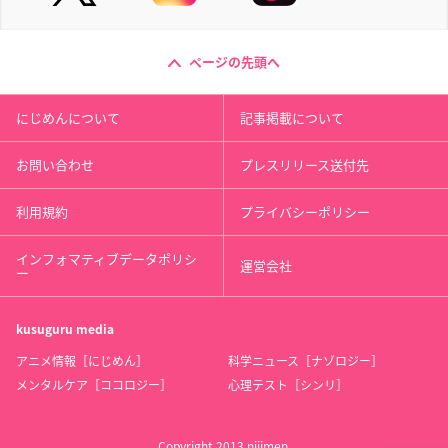
ページの先頭へ
にじめんについて
記事掲載について
お問い合わせ
プレスリリース送付先
利用規約
プライバシーポリシー
インフォマティブデータポリシ
運営会社
ー
kusuguru
media
アニメ情報［にじめん］
科学ニュース［ナゾロジー］
メンタルケア［ココロジー］
心理テスト［シンリ］
Copyright 2013 nijimen.