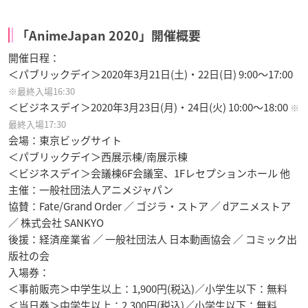
「AnimeJapan 2020」開催概要
開催日程：
＜パブリックデイ＞2020年3月21日(土)・22日(日) 9:00～17:00
※最終入場16:30
＜ビジネスデイ＞2020年3月23日(月)・24日(火) 10:00～18:00
※
最終入場17:30
会場：東京ビッグサイト
＜パブリックデイ＞西展示棟/南展示棟
＜ビジネスデイ＞会議棟6F会議室、1Fレセプションホール 他
主催：一般社団法人アニメジャパン
協賛：Fate/Grand Order ／ ゴジラ・ストア ／ dアニメストア
／ 株式会社 SANKYO
後援：経済産業省 ／ 一般社団法人 日本動画協会 ／ コミック出
版社の会
入場券：
＜事前販売＞中学生以上：1,900円(税込)／小学生以下：無料
＜当日券＞中学生以上：2,300円(税込)／小学生以下：無料