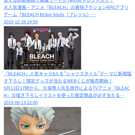
答える診断開始で関連ワードがTwitterトレンド入り！
大人気漫画・アニメ『BLEACH』の爽快アクションRPGアプリ
ゲーム『BLEACH Brave Souls（ブレソル）…
2019-12-26 14:50
『BLEACH』人気キャラ8人を"シャツスタイル"テーマに新規描
き下ろし！限定グッズが当たるWEBくじが販売開始！
9月13日17時から、久保帯人先生原作によるTVアニメ『BLEAC
H』の描き下ろしイラストを使った限定商品が必ず当たる…
2019-09-13 22:00