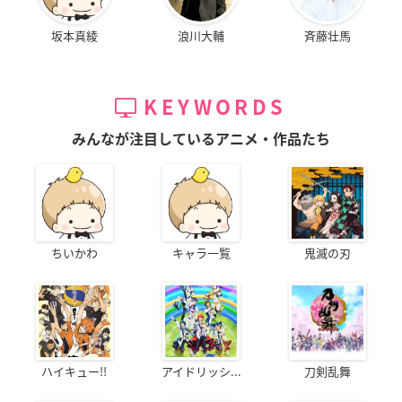
坂本真綾
浪川大輔
斉藤壮馬
KEYWORDS
みんなが注目しているアニメ・作品たち
ちいかわ
キャラ一覧
鬼滅の刃
ハイキュー!!
アイドリッシ...
刀剣乱舞