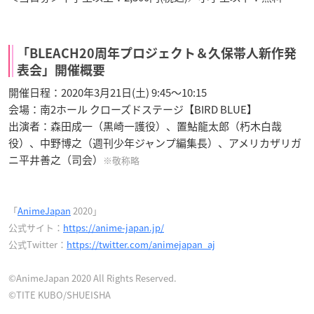
「BLEACH20周年プロジェクト＆久保帯人新作発
表会」開催概要
開催日程：2020年3月21日(土) 9:45〜10:15
会場：南2ホール クローズドステージ【BIRD BLUE】
出演者：森田成一（黒崎一護役）、置鮎龍太郎（朽木白哉
役）、中野博之（週刊少年ジャンプ編集長）、アメリカザリガ
ニ平井善之（司会）
※敬称略
「
AnimeJapan
2020」
公式サイト：
https://anime-japan.jp/
公式Twitter：
https://twitter.com/animejapan_aj
©AnimeJapan 2020 All Rights Reserved.
©TITE KUBO/SHUEISHA