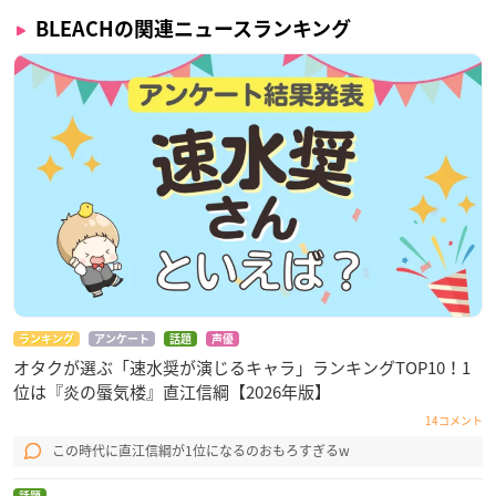
BLEACHの関連ニュースランキング
ランキング
アンケート
話題
声優
オタクが選ぶ「速水奨が演じるキャラ」ランキングTOP10！1
位は『炎の蜃気楼』直江信綱【2026年版】
14コメント
この時代に直江信綱が1位になるのおもろすぎるw