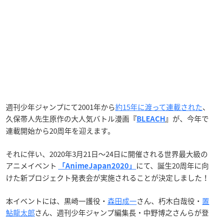
週刊少年ジャンプにて2001年から
約15年に渡って連載された
、
久保帯人先生原作の大人気バトル漫画
が、今年で
『
BLEACH
』
連載開始から20周年を迎えます。
それに伴い、2020年3月21日〜24日に開催される世界最大級の
アニメイベント
にて、誕生20周年に向
「AnimeJapan2020」
けた新プロジェクト発表会が実施されることが決定しました！
本イベントには、黒崎一護役・
森田成一
さん、朽木白哉役・
置
鮎龍太郎
さん、週刊少年ジャンプ編集長・中野博之さんらが登