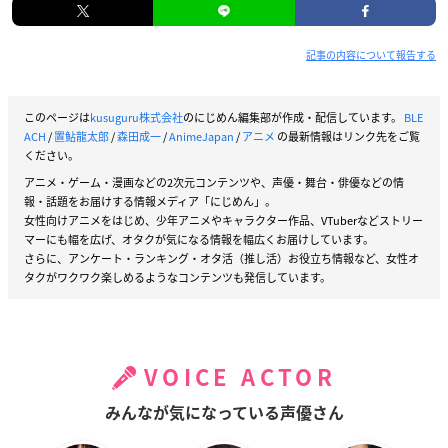
記事の内容について報告する
このページは
kusuguru株式会社
のにじめん編集部が作成・配信しています。
BLE
ACH
/
置鮎龍太郎
/
森田成一
/
AnimeJapan
/
アニメ
の最新情報はリンク先をご覧
ください。
アニメ・ゲーム・漫画などの2次元コンテンツや、声優・舞台・俳優などの情
報・話題をお届けする情報メディア「にじめん」。
女性向けアニメをはじめ、少年アニメやキャラクター作品、VTuberなどストリー
マーにも幅を広げ、オタクが気になる情報を幅広くお届けしています。
さらに、アンケート・ランキング・オタ活（推し活）お役立ち情報など、女性オ
タクがワクワク楽しめるようなコンテンツも発信しています。
VOICE ACTOR
みんなが気になっている声優さん