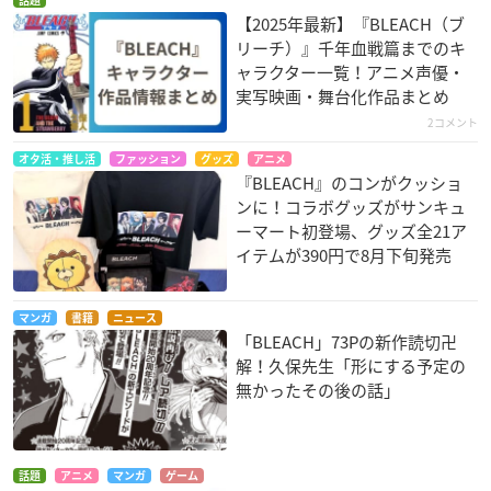
話題
【2025年最新】『BLEACH（ブ
リーチ）』千年血戦篇までのキ
ャラクター一覧！アニメ声優・
実写映画・舞台化作品まとめ
2コメント
オタ活・推し活
ファッション
グッズ
アニメ
『BLEACH』のコンがクッショ
ンに！コラボグッズがサンキュ
ーマート初登場、グッズ全21ア
イテムが390円で8月下旬発売
マンガ
書籍
ニュース
「BLEACH」73Pの新作読切卍
解！久保先生「形にする予定の
無かったその後の話」
話題
アニメ
マンガ
ゲーム