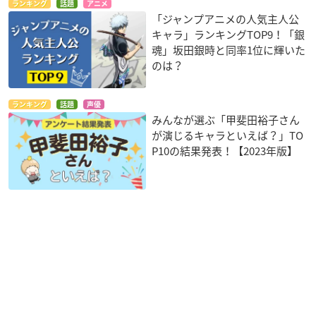
ランキング
話題
アニメ
「ジャンプアニメの人気主人公
キャラ」ランキングTOP9！「銀
魂」坂田銀時と同率1位に輝いた
のは？
ランキング
話題
声優
みんなが選ぶ「甲斐田裕子さん
が演じるキャラといえば？」TO
P10の結果発表！【2023年版】