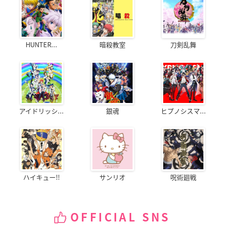
HUNTER...
暗殺教室
刀剣乱舞
アイドリッシ...
銀魂
ヒプノシスマ...
ハイキュー!!
サンリオ
呪術廻戦
OFFICIAL SNS