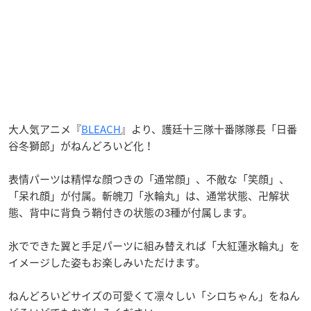
大人気アニメ『
BLEACH
』より、護廷十三隊十番隊隊長「日番
谷冬獅郎」がねんどろいど化！
表情パーツは精悍な顔つきの「通常顔」、不敵な「笑顔」、
「呆れ顔」が付属。斬魄刀「氷輪丸」は、通常状態、卍解状
態、背中に背負う鞘付きの状態の3種が付属します。
氷でできた翼と手足パーツに組み替えれば「大紅蓮氷輪丸」を
イメージした姿もお楽しみいただけます。
ねんどろいどサイズの可愛くて凛々しい「シロちゃん」をねん