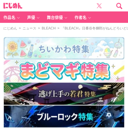
に
じ
め
ん
作品名
声優
舞台俳優
作者名
にじめん
>
ニュース
>
BLEACH
> 『BLEACH』日番谷冬獅郎がねんどろい