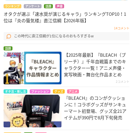
ランキング
アンケート
話題
声優
オタクが選ぶ「速水奨が演じるキャラ」ランキングTOP10！1
位は『炎の蜃気楼』直江信綱【2026年版】
14コメント
この時代に直江信綱が1位になるのおもろすぎるw
話題
【2025年最新】『BLEACH（ブ
リーチ）』千年血戦篇までのキ
ャラクター一覧！アニメ声優・
実写映画・舞台化作品まとめ
2コメント
オタ活・推し活
ファッション
グッズ
アニメ
『BLEACH』のコンがクッショ
ンに！コラボグッズがサンキュ
ーマート初登場、グッズ全21ア
イテムが390円で8月下旬発売