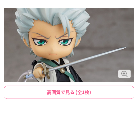
高画質で見る (全1枚)