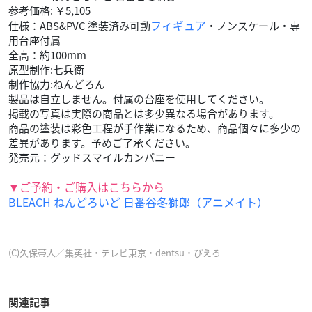
参考価格: ￥5,105
フィギュア
仕様：ABS&PVC 塗装済み可動
・ノンスケール・専
用台座付属
全高：約100mm
原型制作:七兵衛
制作協力:ねんどろん
製品は自立しません。付属の台座を使用してください。
掲載の写真は実際の商品とは多少異なる場合があります。
商品の塗装は彩色工程が手作業になるため、商品個々に多少の
差異があります。予めご了承ください。
発売元：グッドスマイルカンパニー
▼ご予約・ご購入はこちらから
BLEACH ねんどろいど 日番谷冬獅郎（アニメイト）
(C)久保帯人／集英社・テレビ東京・dentsu・ぴえろ
関連記事