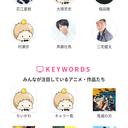
花江夏樹
大塚芳忠
稲田徹
村瀬歩
斉藤壮馬
三宅健太
KEYWORDS
みんなが注目しているアニメ・作品たち
ちいかわ
キャラ一覧
鬼滅の刃