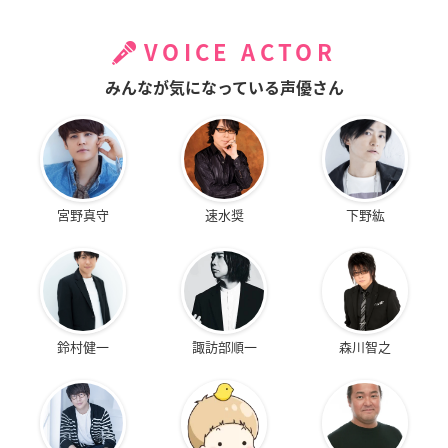
VOICE ACTOR
みんなが気になっている声優さん
宮野真守
速水奨
下野紘
鈴村健一
諏訪部順一
森川智之