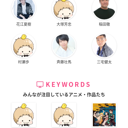
花江夏樹
大塚芳忠
稲田徹
村瀬歩
斉藤壮馬
三宅健太
KEYWORDS
みんなが注目しているアニメ・作品たち