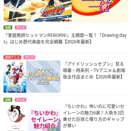
話題
アニメ
『家庭教師ヒットマンREBORN!』主題歌一覧！「Drawing day
s」はじめ歴代楽曲を完全網羅【2026年最新】
劇場アニメ
アニメ
『アイドリッシュセブン』見る
順番・時系列・TVアニメ＆劇場
版全作品まとめ【2026年最新】
話題
アニメ
『ちいかわ』怖いのに可愛いセ
イレーンの魅力6選！人魚を2匹
乗せた巨体と喋り方のギャップ
が尊い