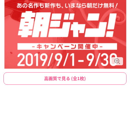
高画質で見る (全1枚)