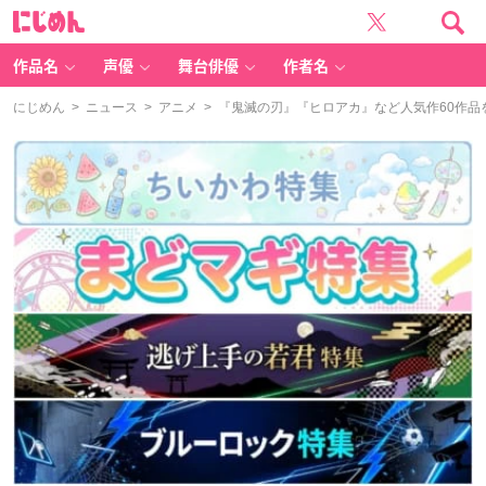
に
じ
め
ん
作品名
声優
舞台俳優
作者名
にじめん
>
ニュース
>
アニメ
> 『鬼滅の刃』『ヒロアカ』など人気作60作品