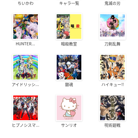
ちいかわ
キャラ一覧
鬼滅の刃
HUNTER...
暗殺教室
刀剣乱舞
アイドリッシ...
銀魂
ハイキュー!!
ヒプノシスマ...
サンリオ
呪術廻戦