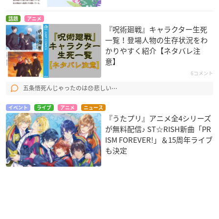
話題
アニメ
『呪術廻戦』キャラクター生死
一覧！登場人物の生存状況をわ
かりやすく紹介【ネタバレ注
意】
6コメント
五条悟死んじゃったのは😞悲しい⋯
イベント
ライブ
アニメ
ニュース
『うたプリ』アニメ全4シリーズ
が無料配信♪ ST☆RISH新曲「PR
ISM FOREVER!」＆15周年ライブ
も決定