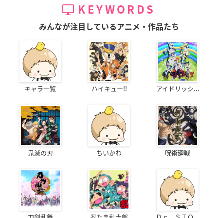
KEYWORDS
みんなが注目しているアニメ・作品たち
キャラ一覧
ハイキュー!!
アイドリッシ...
鬼滅の刃
ちいかわ
呪術廻戦
刀剣乱舞
忍たま乱太郎
Ｄｒ．ＳＴＯ...