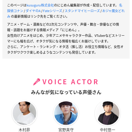
このページは
kusuguru株式会社
のにじめん編集部が作成・配信しています。
名
探偵コナン
/
ダイヤのA
/
Fateシリーズ
/
スタンドマイヒーローズ
/
おジャ魔女どれ
み
の最新情報はリンク先をご覧ください。
アニメ・ゲーム・漫画などの2次元コンテンツや、声優・舞台・俳優などの情
報・話題をお届けする情報メディア「にじめん」。
女性向けアニメをはじめ、少年アニメやキャラクター作品、VTuberなどストリー
マーにも幅を広げ、オタクが気になる情報を幅広くお届けしています。
さらに、アンケート・ランキング・オタ活（推し活）お役立ち情報など、女性オ
タクがワクワク楽しめるようなコンテンツも発信しています。
VOICE ACTOR
みんなが気になっている声優さん
木村昴
宮野真守
中村悠一