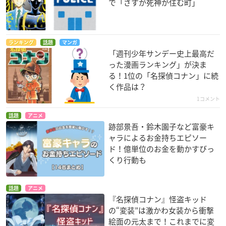
で「さすが死神が住む町」
ランキング
話題
マンガ
「週刊少年サンデー史上最高だ
った漫画ランキング」が決ま
る！1位の「名探偵コナン」に続
く作品は？
1コメント
話題
アニメ
跡部景吾・鈴木園子など富豪キ
ャラによるお金持ちエピソー
ド！億単位のお金を動かすびっ
くり行動も
話題
アニメ
『名探偵コナン』怪盗キッド
の“変装”は激かわ女装から衝撃
絵面の元太まで！これまでに変