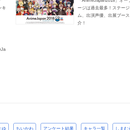
？
「AnimeJapan2018」オ
ンキ
ージは過去最多！ステージ
ム、出演声優、出展ブース
介！
Ja
まゆ
ちいかわ
アンケート結果
キャラ一覧
しまむ