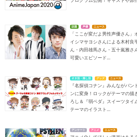
プログラム公開！キャストや原作.
話題
声優
ニュース
「ここが変だよ男性声優さん」
イシマサヨシさんによる木村良
ん・内田雄馬さん・五十嵐雅さ
可愛いエピソード...
オタ活・推し活
グッズ
ニュース
『名探偵コナン』みんながバン
ンに変身！ロックがテーマの描
ろし＆『弱ペダ』スイーツタイ
テーマのイラスト...
アンケート
アニメ
ニュース