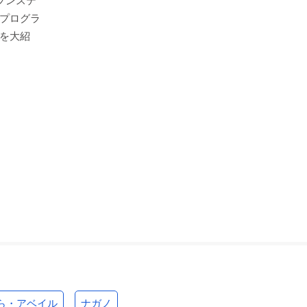
ープンステ
プログラ
を​大紹
ら・アベイル
ナガノ