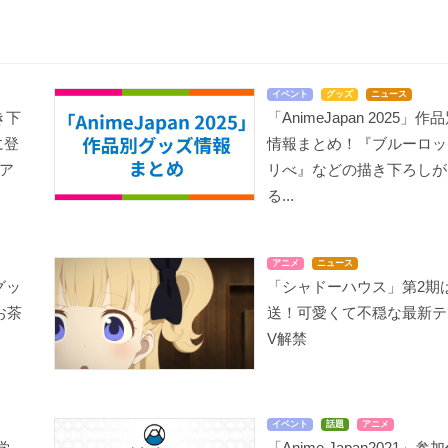
イベント
グッズ
ニュース
き下
「AnimeJapan 2025」
に登
情報まとめ！『ブルーロッ
ア
リべ』などの描き下ろしが
る...
アニメ
ニュース
グッ
「シャドーハウス」第2期
お茶
送！可愛くて不穏な最新テ
V解禁
イベント
話題
アニメ
学
「Anime Japan2021」