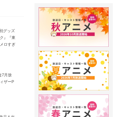
作品別グッズ
ク』『東
メロすぎ
は7月放
ィザーP
参加作品＆出