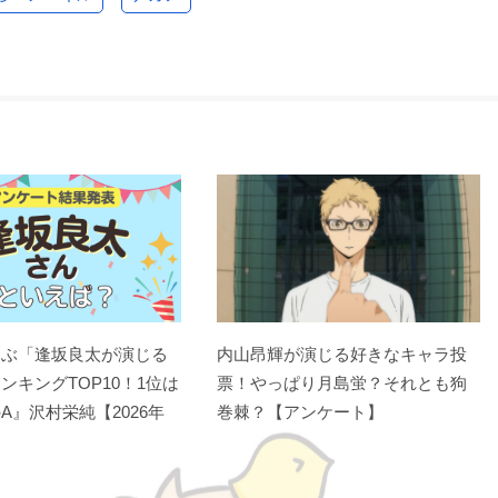
選ぶ「逢坂良太が演じる
内山昂輝が演じる好きなキャラ投
ンキングTOP10！1位は
票！やっぱり月島蛍？それとも狗
A』沢村栄純【2026年
巻棘？【アンケート】