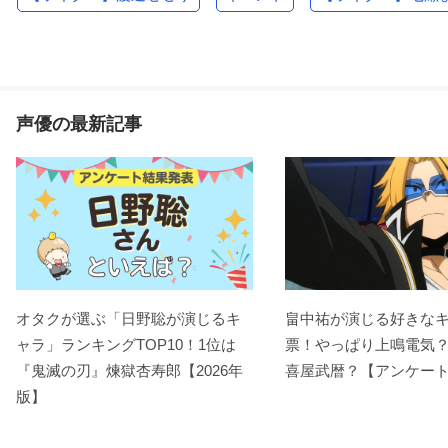
声優の最新記事
オタクが選ぶ「日野聡が演じるキ
畠中祐が演じる好きな
ャラ」ランキングTOP10！1位は
票！やっぱり上鳴電気
『鬼滅の刃』煉󠄁獄杏寿郎【2026年
喜屋武暦？【アンケー
版】