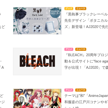
グッズ
ニュース
さ
『黒執事ブラックレーベル
先生デザイン「ボタニカル
など
ズ」新登場！AJ2020で先
アニメ
ニュース
『BLEACH』20周年プロ
・
動＆公式サイトに“face aga
「A
字が出現！「AJ2020」で森.
アニメ
ニュース
など
テーマは”和”「AnimeJapan
テージ
和服姿の江戸川コナンやギ