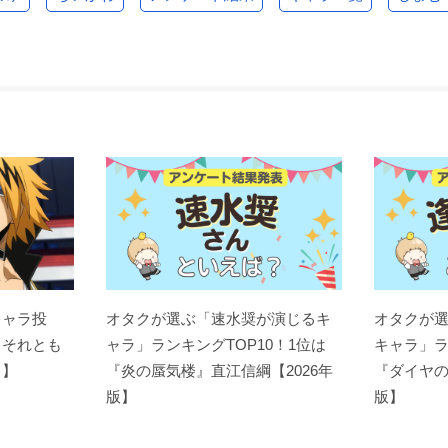
キャラ投
オタクが選ぶ「速水奨が演じるキ
オタクが
？それとも
ャラ」ランキングTOP10！1位は
キャラ」ラ
ト】
『炎の蜃気楼』直江信綱【2026年
『ダイヤの
版】
版】