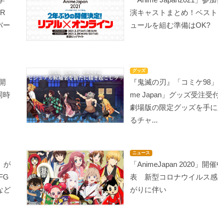
R
演キャストまとめ！ベスト
バー
ュールを組む準備はOK?
グッズ
の開
『鬼滅の刃』「コミケ98」＆
同時
me Japan」グッズ受注
劇場版の限定グッズを手に
るチャ...
ニュース
」が
「AnimeJapan 2020」
FG
表 新型コロナウイルス感
など
がりに伴い