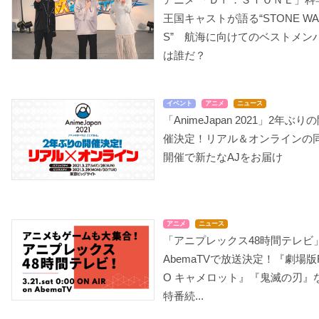
王国キャストが語る“STONE WA
S” 航海に向けてのベストメン
は誰だ？
イベント
アニメ
ニュース
「AnimeJapan 2021」2年ぶり
催決定！リアル＆オンラインの
開催で新たなAJをお届け
アニメ
ニュース
「アニプレックス48時間テレビ
AbemaTVで放送決定！『劇場版
O キャメロット』『鬼滅の刃』
特番続...