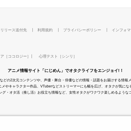
スリリース送付先
利用規約
プライバシーポリシー
インフォマ
ケア［ココロジー］
心理テスト［シンリ］
アニメ情報サイト「にじめん」でオタクライフをエンジョイ!！
などの2次元コンテンツや、声優・舞台・俳優などの情報・話題をお届けする情報
メやキャラクター作品、VTuberなどストリーマーにも幅を広げ、オタクが気に
ング・オタ活（推し活）お役立ち情報など、女性オタクがワクワク楽しめるような