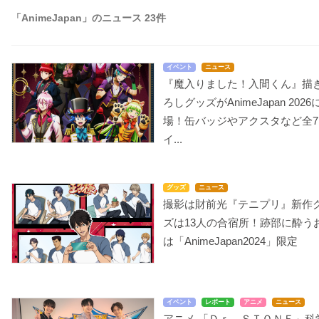
「AnimeJapan」のニュース 23件
イベント
ニュース
『魔入りました！入間くん』描
ろしグッズがAnimeJapan 2026
場！缶バッジやアクスタなど全7
イ...
グッズ
ニュース
撮影は財前光『テニプリ』新作
ズは13人の合宿所！跡部に酔う
は「AnimeJapan2024」限定
イベント
レポート
アニメ
ニュース
アニメ 「Ｄｒ．ＳＴＯＮＥ」科