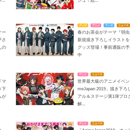
..
シュ！総...
グッズ
アニメ
マンガ
ニュース
オー
春のお茶会がテーマ『弱虫
平さ
新規描き下ろしイラストを
んの
グッズ登場！事前通販の予
中
アニメ
ニュース
ドマ
世界最大級のアニメイベント
き下
meJapan 2019」描き下
ムが
アル＆ステージ第1弾プロ
解...
アニメ
ニュース