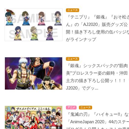
ニュース
『テニプリ』『銀魂』『おそ松
ん』の「AJ2020」販売グッズ公
開！描き下ろし使用の缶バッジ
がラインナップ
ニュース
『銀魂』シックスパックの“筋肉
美”プロレスラー姿の銀時・沖田
土方の描き下ろし公開ッ！！！
J2020」でグッ...
アニメ
ニュース
『鬼滅の刃』『ハイキュー!!』
「AnimeJapan 2020」44のス