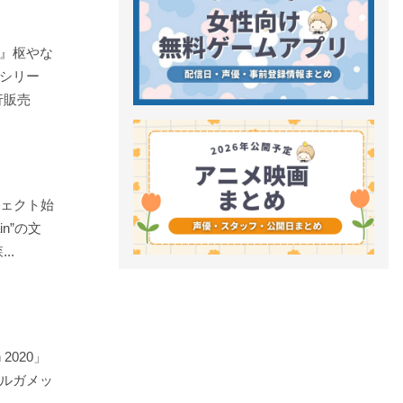
』枢やな
シリー
行販売
ジェクト始
in”の文
..
 2020」
ルガメッ