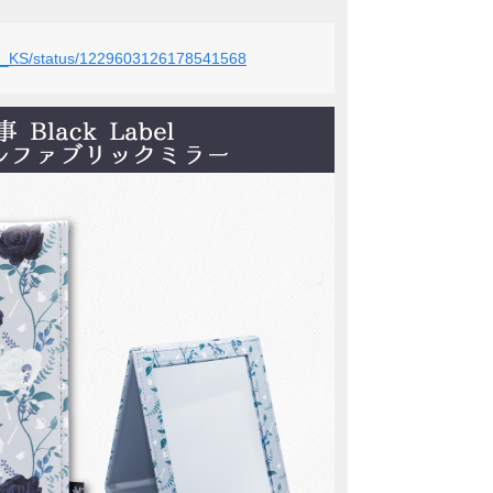
bel_KS/status/1229603126178541568