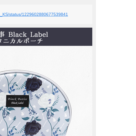
bel_KS/status/1229602880677539841