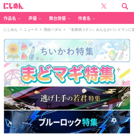
に
じ
め
ん
作品名
声優
舞台俳優
作者名
にじめん
>
ニュース
>
弱虫ペダル
> 『名探偵コナン』みんながバンドマンに