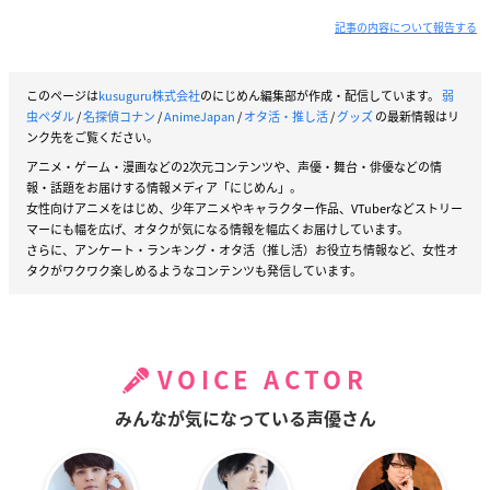
記事の内容について報告する
このページは
kusuguru株式会社
のにじめん編集部が作成・配信しています。
弱
虫ペダル
/
名探偵コナン
/
AnimeJapan
/
オタ活・推し活
/
グッズ
の最新情報はリ
ンク先をご覧ください。
アニメ・ゲーム・漫画などの2次元コンテンツや、声優・舞台・俳優などの情
報・話題をお届けする情報メディア「にじめん」。
女性向けアニメをはじめ、少年アニメやキャラクター作品、VTuberなどストリー
マーにも幅を広げ、オタクが気になる情報を幅広くお届けしています。
さらに、アンケート・ランキング・オタ活（推し活）お役立ち情報など、女性オ
タクがワクワク楽しめるようなコンテンツも発信しています。
VOICE ACTOR
みんなが気になっている声優さん