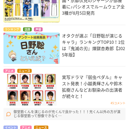
園・京都伏見のジャージが部屋
着に♪パシオスでルームウェア全
3種が8月5日発売
ランキング
話題
声優
オタクが選ぶ「日野聡が演じる
キャラ」ランキングTOP10！1位
は『鬼滅の刃』煉󠄁獄杏寿郎【202
5年版】
アニメ
ニュース
実写ドラマ『弱虫ペダル』キャ
スト発表！小越勇輝さんや鈴木
拡樹さんなどお馴染みの出演者
が続々と！
45コメント
御堂筋くんを演じるのが充くんで良かった！！！充くん以外の方が演
じる御堂筋って想像できなく…
イベント
アニメ
ニュース