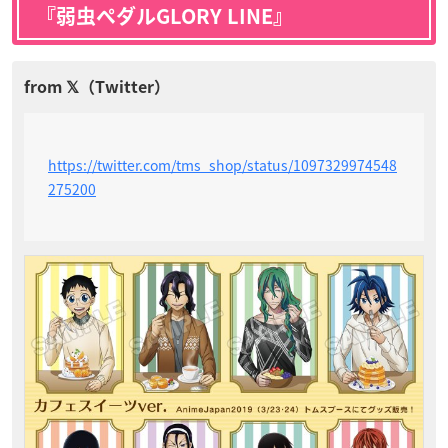
『弱虫ペダルGLORY LINE』
https://twitter.com/tms_shop/status/1097329974548
275200