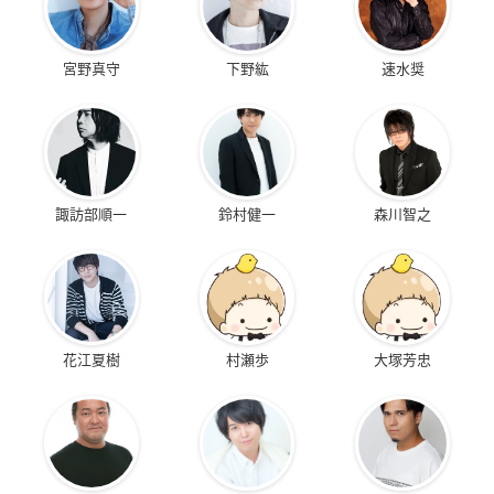
宮野真守
下野紘
速水奨
諏訪部順一
鈴村健一
森川智之
花江夏樹
村瀬歩
大塚芳忠