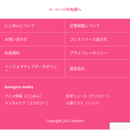
ページの先頭へ
にじめんについて
記事掲載について
お問い合わせ
プレスリリース送付先
利用規約
プライバシーポリシー
インフォマティブデータポリシ
運営会社
ー
kusuguru
media
アニメ情報［にじめん］
科学ニュース［ナゾロジー］
メンタルケア［ココロジー］
心理テスト［シンリ］
Copyright 2013 nijimen.