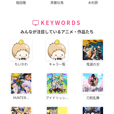
稲田徹
斉藤壮馬
木村昴
KEYWORDS
みんなが注目しているアニメ・作品たち
ちいかわ
キャラ一覧
鬼滅の刃
HUNTER...
アイドリッシ...
刀剣乱舞