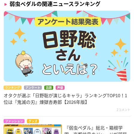
弱虫ペダルの関連ニュースランキング
ランキング
アンケート
話題
声優
オタクが選ぶ「日野聡が演じるキャラ」ランキングTOP10！1
位は『鬼滅の刃』煉󠄁獄杏寿郎【2026年版】
2コメント
ファッション
グッズ
『弱虫ペダル』総北・箱根学