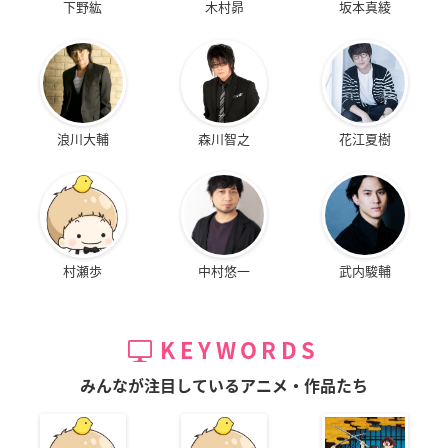
下野紘
木村昴
坂本真綾
浪川大輔
森川智之
花江夏樹
村瀬歩
中村悠一
武内駿輔
KEYWORDS
みんなが注目しているアニメ・作品たち