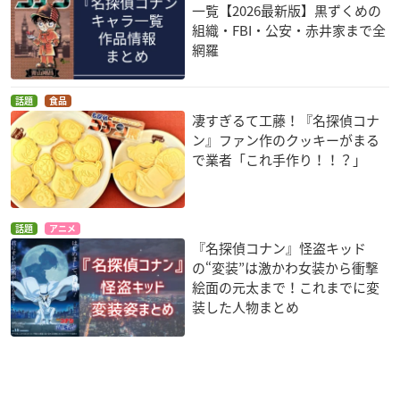
一覧【2026最新版】黒ずくめの
組織・FBI・公安・赤井家まで全
網羅
話題
食品
凄すぎるて工藤！『名探偵コナ
ン』ファン作のクッキーがまる
で業者「これ手作り！！？」
話題
アニメ
『名探偵コナン』怪盗キッド
の“変装”は激かわ女装から衝撃
絵面の元太まで！これまでに変
装した人物まとめ