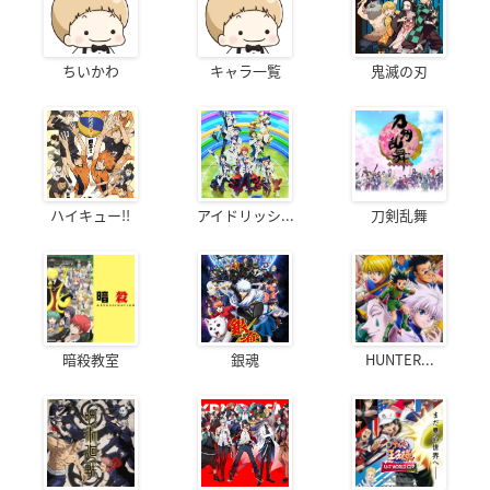
ちいかわ
キャラ一覧
鬼滅の刃
ハイキュー!!
アイドリッシ...
刀剣乱舞
暗殺教室
銀魂
HUNTER...