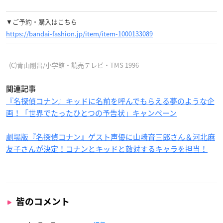
▼ご予約・購入はこちら
https://bandai-fashion.jp/item/item-1000133089
(C)青山剛昌/小学館・読売テレビ・TMS 1996
関連記事
『名探偵コナン』キッドに名前を呼んでもらえる夢のような企
画！「世界でたったひとつの予告状」キャンペーン
劇場版『名探偵コナン』ゲスト声優に山崎育三郎さん＆河北麻
友子さんが決定！コナンとキッドと敵対するキャラを担当！
皆のコメント