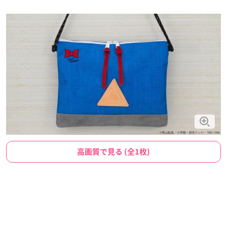
高画質で見る (全1枚)