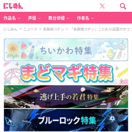
に
じ
め
ん
作品名
声優
舞台俳優
作者名
にじめん
>
ニュース
>
名探偵コナン
> 『名探偵コナン』こだわり品質のサコ