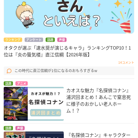
ランキング
アンケート
話題
声優
オタクが選ぶ「速水奨が演じるキャラ」ランキングTOP10！1
位は『炎の蜃気楼』直江信綱【2026年版】
14コメント
この時代に直江信綱が1位になるのおもろすぎるw
話題
アニメ
カオスな魅力『名探偵コナン』
浦沢回まとめ！あんこで窒息死
に様子のおかしい老人ホー
ム！？
話題
声優
『名探偵コナン』キャラクター