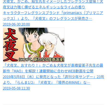
犬夜叉、かごめ、殺生丸をイメージしたフレグランス登場！犬
夜叉は力強く爆ぜるエネルギッシュなライムの香り
キャラクターフレグランスブランド「primaniacs（プリマニア
ックス）」より、『犬夜叉』のフレグランスが発売さ…
2019-06-30 20:00
「犬夜叉、おすわり！」かごめ＆犬夜叉が高橋留美子先生の最
新作『MAO』を解説！連載開始に合わせWEB動画を公開
2019年5月8日（水）に発売となった「週刊少年サンデー」23号
より、『らんま1/2』『犬夜叉』『境界のRINNE』な…
2019-05-08 11:30