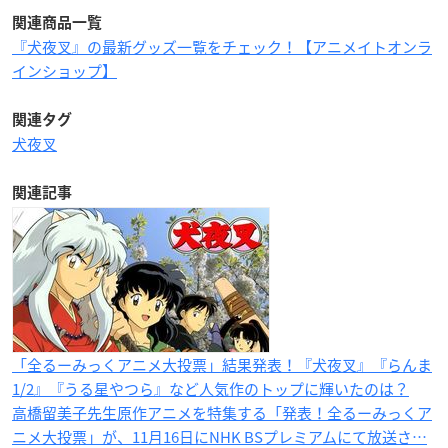
関連商品一覧
『犬夜叉』の最新グッズ一覧をチェック！【アニメイトオンラ
インショップ】
関連タグ
犬夜叉
関連記事
「全るーみっくアニメ大投票」結果発表！『犬夜叉』『らんま
1/2』『うる星やつら』など人気作のトップに輝いたのは？
高橋留美子先生原作アニメを特集する「発表！全るーみっくア
ニメ大投票」が、11月16日にNHK BSプレミアムにて放送さ…