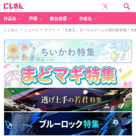
に
じ
め
ん
作品名
声優
舞台俳優
作者名
にじめん
>
ニュース
>
アプリ
> 『犬夜叉』モバイルゲームが国内初登場！犬夜