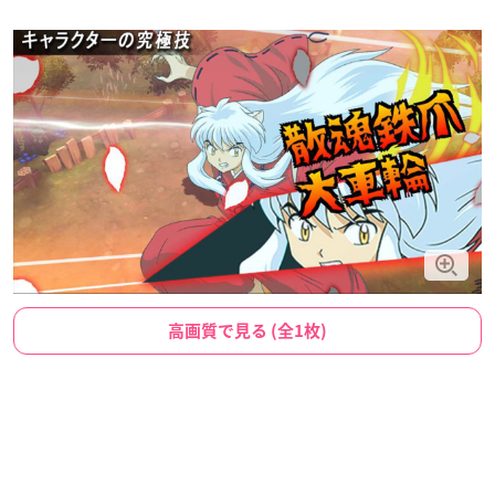
高画質で見る (全1枚)