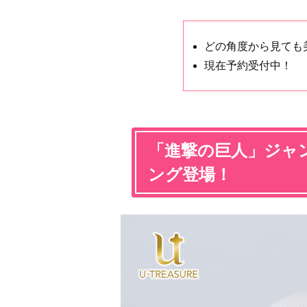
どの角度から見ても
現在予約受付中！
「進撃の巨人」ジャ
ング登場！