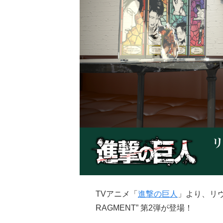
TVアニメ「
進撃の巨人
」より、リヴ
RAGMENT” 第2弾が登場！