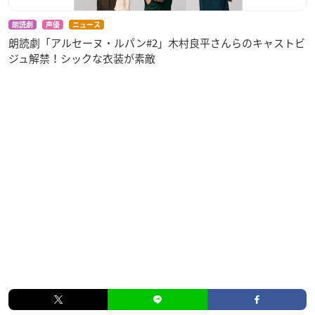
【Disc-2】
朗読劇
声優
ニュース
◆READING MUSEUM「デッドロックド・デリヴァリーズ
朗読劇「アルセーヌ・ルパン#2」木村良平さんらのキャストビ
～百万探偵都市の殺人宅配～」
ジュ解禁！シックな衣装が素敵
・2022年2月6日（日）公演＜昼の部＞ 本編映像＋アフタ
ートーク
・2022年2月6日（日）公演＜夜の部＞ 本編映像＋アフタ
ートーク
（出演者…【シゲムラ】江口拓也【ノロ】岡本信彦【サッ
サ】高木渉【クロス】石川界人）
※収録内容・商品内容は予定となります。予告なく変更に
なる場合もございますので、ご了承下さい。
アニメイトで購入