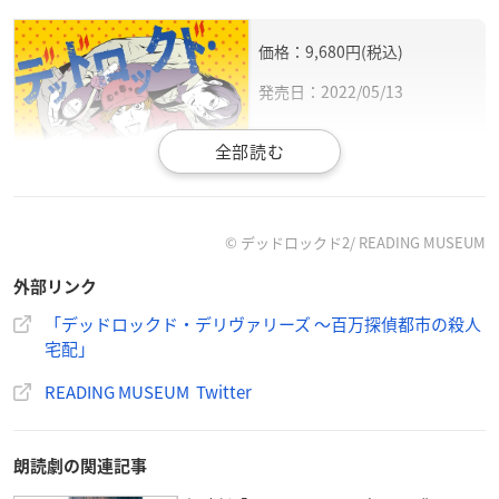
価格：9,680円(税込)
発売日：2022/05/13
© デッドロックド2/ READING MUSEUM
外部リンク
「デッドロックド・デリヴァリーズ ～百万探偵都市の殺人
宅配」
新進気鋭の作家と豪華声優陣によって織りなされる極上の
READING MUSEUM Twitter
物語が好評を博している、
新感覚
朗読劇
プロジェクト「READING MUSEUM」。
第5弾となる本作は、第3弾「デッドロックド・ディティク
朗読劇の関連記事
ティヴズ～百万探偵都市の史上最悪密室～」の待望の続