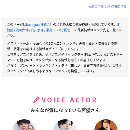
作品概要
記事の内容について報告する
READING MUSEUM「デッドロックド・デリヴァ
このページは
kusuguru株式会社
のにじめん編集部が作成・配信しています。
朗
読劇
/
浪川大輔
/
白井悠介
/
中島ヨシキ
/
関智一
の最新情報はリンク先をご覧くだ
リーズ～百万探偵都市の殺人宅配（マーダーオー
さい。
ダー ）～」
アニメ・ゲーム・漫画などの2次元コンテンツや、声優・舞台・俳優などの情
【スタッフ】
報・話題をお届けする情報メディア「にじめん」。
原作：READING MUSEUM 「デッドロックド・デリヴァリーズ
女性向けアニメをはじめ、少年アニメやキャラクター作品、VTuberなどストリー
マーにも幅を広げ、オタクが気になる情報を幅広くお届けしています。
～百万探偵都市の殺人宅配 ～」
さらに、アンケート・ランキング・オタ活（推し活）お役立ち情報など、女性オ
脚本：amphibian
タクがワクワク楽しめるようなコンテンツも発信しています。
演出：村井雄
ビジュアル：森美夏
デザイン：円と球
クリエイティブプロデュース：星海社
VOICE ACTOR
主催：READING MUSEUM 「 デッドロック ド・デリヴァリーズ
～百万探偵都市の殺人宅配 」 製作委員会
みんなが気になっている声優さん
【配信チケット情報】