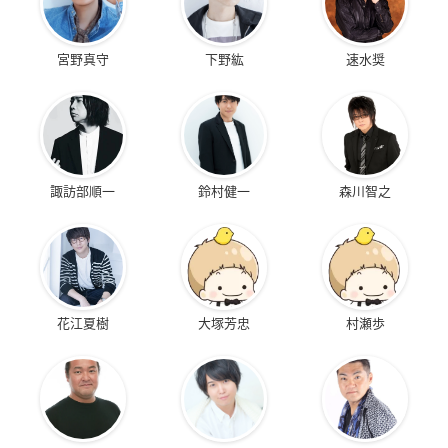
2days プレミアムチケット
・チケット価格：9,990 円（税込み）
・全公演視聴可能
宮野真守
下野紘
速水奨
・全公演後のアフタートークが視聴可能
1day プレミアムチケット
・チケット価格：5,800 円（税込み）
・1月30日(日)昼の部・夜の部、または2月6日(日)昼の部・夜の
諏訪部順一
鈴村健一
森川智之
部のどちらか1日2公演が視聴可能
選択した2 公演のアフタートークが視聴可能
シングルチケット
・チケット価格：3,400 円（税込み）
※dTV 会員限定価格2,400 円（税込み）
花江夏樹
大塚芳忠
村瀬歩
・1月30日(日)昼の部・夜の部、または2月6日(日)昼の部・夜の
部のうち1公演が視聴可能
・選択した公演のアフタートークが視聴可能
＜配信チケット販売スケジュール＞