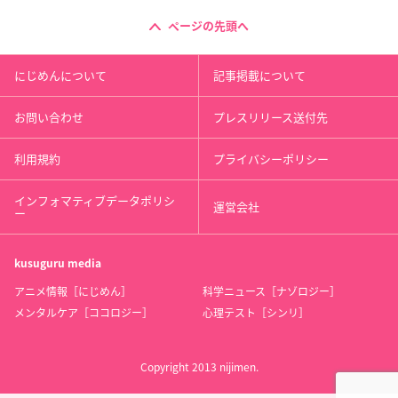
ページの先頭へ
にじめんについて
記事掲載について
お問い合わせ
プレスリリース送付先
利用規約
プライバシーポリシー
インフォマティブデータポリシ
運営会社
ー
kusuguru
media
アニメ情報［にじめん］
科学ニュース［ナゾロジー］
メンタルケア［ココロジー］
心理テスト［シンリ］
Copyright 2013 nijimen.