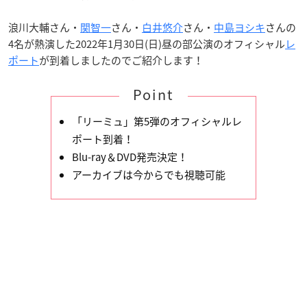
浪川大輔さん・
関智一
さん・
白井悠介
さん・
中島ヨシキ
さんの
4名が熱演した2022年1月30日(日)昼の部公演のオフィシャル
レ
ポート
が到着しましたのでご紹介します！
Point
「リーミュ」第5弾のオフィシャルレ
ポート到着！
Blu-ray＆DVD発売決定！
アーカイブは今からでも視聴可能