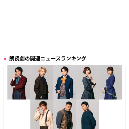
そして、彼らの運命を握るのは、「あなた」。
スマホで観客全員が投票できて（Votable）ストーリーが
分岐する（Variable）朗読劇（Voice-Drama）新感覚の
『リアルタイムV3ドラマ』です！
公演日ごとに配役が変わる、一瞬も目が離せない全4幕の
サドンデス・ミステリー・コメディーを、ぜひご堪能くだ
さい。
朗読劇の関連ニュースランキング
≪収録内容≫
【Disc-1】
◆READING MUSEUM「デッドロックド・デリヴァリーズ
～百万探偵都市の殺人宅配～」
・2022年1月30日（日）公演＜昼の部＞ 本編映像＋アフタ
ートーク
・2022年1月30日（日）公演＜夜の部＞ 本編映像＋アフタ
ートーク
（出演者…【シゲムラ】浪川大輔【ノロ】
白井悠介
【サッ
サ】
関智一
【クロス】
中島ヨシキ
）