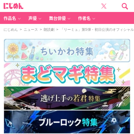
に
じ
め
ん
作品名
声優
舞台俳優
作者名
にじめん
>
ニュース
>
朗読劇
> 「リーミュ」第5弾・初日公演のオフィシャ