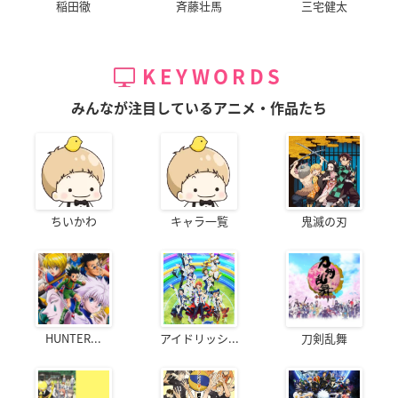
稲田徹
斉藤壮馬
三宅健太
・2days プレミアムチケット/1day プレミアムチケット/シング
ルチケット
好評発売中～2 月13 日(日)12:00
KEYWORDS
＜アーカイブ視聴期間＞
みんなが注目しているアニメ・作品たち
2days プレミアムチケット/1day プレミアムチケット/シングル
チケット
・1月30日(日)公演：1月31日(月)18:00～2月13日(日)23:59
・2月6日(日)公演：2月7日(月)18:00～2月13日(日)23:59
※詳細は各チケット販売ページをご確認ください。
ちいかわ
キャラ一覧
鬼滅の刃
HUNTER...
アイドリッシ...
刀剣乱舞