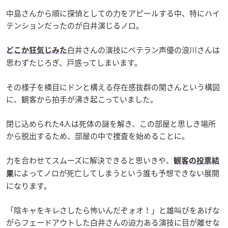
中島さんから順に探偵としての力をアピールする中、特にハイ
テンションだったのが白井演じるノロ。
白井さんの演技にベテラン声優の浪川さんは
どこか狂気じみた
思わずたじろぎ、戸惑ってしまいます。
その様子を横目にドンと構える存在感抜群の関さんという構図
に、観客から拍手が沸き起こっていました。
閉じ込められた4人は死体の謎を解き、この部屋と思しき場所
から脱出するため、部屋の中で捜査を始めることに。
力を合わせてスムーズに解決できると思いきや、
観客の投票結
によってノロが死亡してしまうという誰も予想できない展開
果
になります。
「陰キャをキレさしたら怖いんだぞォオ！」と雄叫びをあげな
がらフェードアウトした白井さんの迫力ある演技に目が離せな