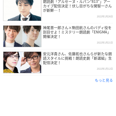
朗読劇「アルセーヌ・ルパン‟813“」アー
編！
カイブ配信決定！伏し目がちな関智一さん
観客の選択によってルートが変わり、予測不能な展開が繰
が新鮮…！
り広げられる新感覚朗読劇のBlu-r
2022年1月26日
ayが発売決定！
神尾晋一郎さん×駒田航さんのバディ役を
刮目せよ！ミステリー朗読劇「ENIGMA」
声優・
浪川大輔
が館長を務める新感覚朗読劇プロジェクト
開催決定！
「READING MUSEUM」第5弾。
2022年1月21日
新進気鋭の作家と豪華声優陣のタッグによって実現した本
シリーズ。
安元洋貴さん、佐藤拓也さんらが新たな朗
読スタイルに挑戦！朗読史劇「新選組」生
待望の新作は、好評を博した第3弾「デッドロックド・ディ
配信決定！
ティクティヴズ～百万探偵都市の史上最悪密室～」の
2022年1月12日
続編となる「デッドロックド・デリヴァリーズ～百万探偵
都市の殺人宅配マーダー・オーダー～」を上演。
もっと見る
前作同様、今回も業界注目のシナリオライター・amphibia
nが脚本を務めます。
住人全員が探偵である「百万探偵都市」に在籍する、4人
の探偵シゲムラ、ノロ、サッサ、クロス。
とあるマンションの一室に閉じ込められてしまった癖の強
い面々を、今回も、超豪華声優陣が演じます。