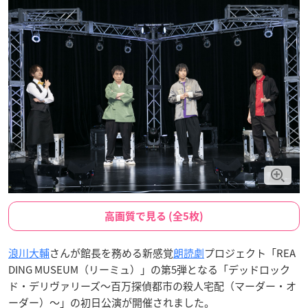
高画質で見る (全5枚)
浪川大輔
さんが館長を務める新感覚
朗読劇
プロジェクト「REA
DING MUSEUM（リーミュ）」の第5弾となる「デッドロック
ド・デリヴァリーズ～百万探偵都市の殺人宅配（マーダー・オ
ーダー）～」の初日公演が開催されました。