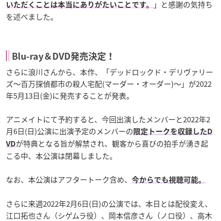
」と感謝の気持ち
いただくことは本当にありがたいことです。
を述べました。
Blu-ray＆DVD発売決定！
さらに浪川さんから、本作、「デッドロックド・デリヴァリー
ズ～百万探偵都市の殺人宅配(マーダー・オーダー)～」が2022
年5月13日(金)に発売することが発表。
アニメイトにて予約すると、今回出演したメンバーと2022年2
月6日(日)公演に出演予定のメンバーの
限定トークを収録したD
が特典となる旨が解禁され、観客から喜びの拍手が湧き起
VD
こる中、本公演は閉幕しました。
なお、本公演はアフタートーク含め、
今からでも視聴可能。
さらに来週2022年2月6日(日)の公演では、本日とは配役変え、
江口拓也さん（シゲムラ役）、岡本信彦さん（ノロ役）、高木