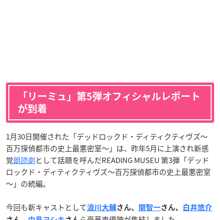
「リーミュ」第5弾オフィシャルレポート
が到着
1月30日開催された「デッドロックド・ディティクティヴズ～
百万探偵都市の史上最悪密室～」は、昨年5月に上演され新感
覚
朗読劇
として話題を呼んだREADING MUSEU 第3弾「デッド
ロックド・ディティクティヴズ～百万探偵都市の史上最悪密室
～」の続編。
今回も新キャストとして
浪川大輔
さん、
関智一
さん、
白井悠介
ら豪華声優陣が集結しました。
さん、
中島ヨシキ
さん