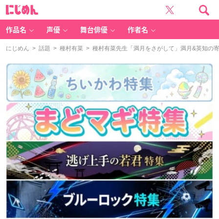
に
じ
め
ん
作品名
声優
舞台俳優
作者名
にじめん
>
話題
>
種村有菜
> 種村有菜先生「満月をさがして」満月&英知の