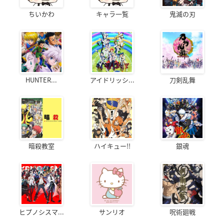
ちいかわ
キャラ一覧
鬼滅の刃
HUNTER...
アイドリッシ...
刀剣乱舞
暗殺教室
ハイキュー!!
銀魂
ヒプノシスマ...
サンリオ
呪術廻戦