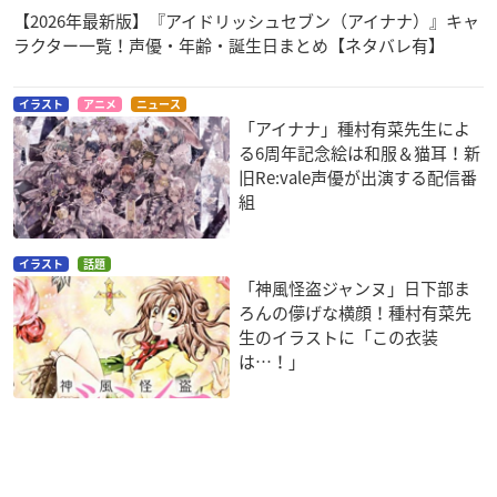
【2026年最新版】『アイドリッシュセブン（アイナナ）』キャ
ラクター一覧！声優・年齢・誕生日まとめ【ネタバレ有】
イラスト
アニメ
ニュース
「アイナナ」種村有菜先生によ
る6周年記念絵は和服＆猫耳！新
旧Re:vale声優が出演する配信番
組
イラスト
話題
「神風怪盗ジャンヌ」日下部ま
ろんの儚げな横顔！種村有菜先
生のイラストに「この衣装
は…！」