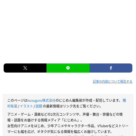
記事の内容について報告する
このページは
kusuguru株式会社
のにじめん編集部が作成・配信しています。
種
村有菜
/
イラスト
/
話題
の最新情報はリンク先をご覧ください。
アニメ・ゲーム・漫画などの2次元コンテンツや、声優・舞台・俳優などの情
報・話題をお届けする情報メディア「にじめん」。
女性向けアニメをはじめ、少年アニメやキャラクター作品、VTuberなどストリー
マーにも幅を広げ、オタクが気になる情報を幅広くお届けしています。