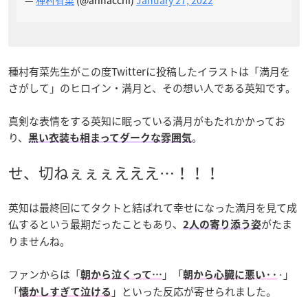
種村有菜先生がこの度Twitterに投稿したイラストは「満月を
さがして」のヒロイン・満月と、その想い人である英知です。
真剣な表情をする英知に眠っている満月がもたれかかってお
り、
。
黒い衣装も相まってダークな雰囲気
せ、切ねぇぇぇえええ…！！！
英知は最終回にてタクトと結ばれて幸せになった満月を見て成
仏するという最期だったこともあり、
がたま
2人の寄り添う姿
りませんね。
ファンからは「
」「
·」
朝から泣くって…
朝から心臓に悪い··
「
」といった反応が寄せられました。
懐かしすぎて泣ける