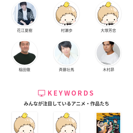
花江夏樹
村瀬歩
大塚芳忠
稲田徹
斉藤壮馬
木村昴
KEYWORDS
みんなが注目しているアニメ・作品たち