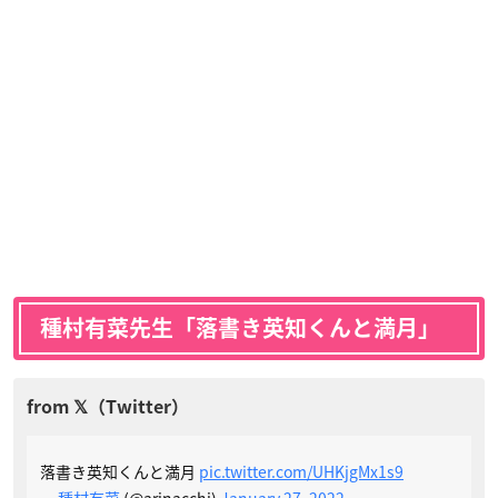
種村有菜先生「落書き英知くんと満月」
落書き英知くんと満月
pic.twitter.com/UHKjgMx1s9
—
種村有菜
(@arinacchi)
January 27, 2022