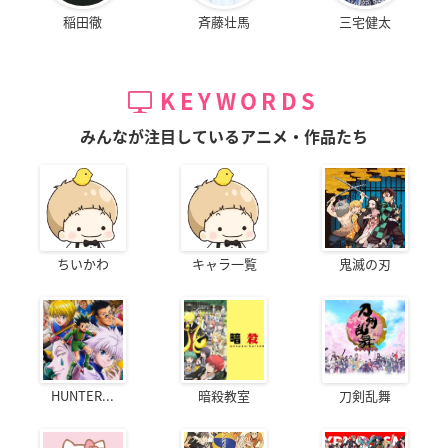
稲田徹
斉藤壮馬
三宅健太
KEYWORDS
みんなが注目しているアニメ・作品たち
ちいかわ
キャラ一覧
鬼滅の刃
HUNTER...
暗殺教室
刀剣乱舞