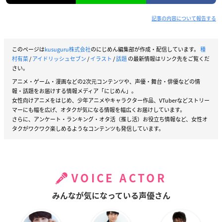
記事の内容について報告する
このページは
kusuguru株式会社
のにじめん編集部が作成・配信しています。
種
村有菜
/
アイドリッシュセブン
/
イラスト
/
話題
の最新情報はリンク先をご覧くだ
さい。
アニメ・ゲーム・漫画などの2次元コンテンツや、声優・舞台・俳優などの情
報・話題をお届けする情報メディア「にじめん」。
女性向けアニメをはじめ、少年アニメやキャラクター作品、VTuberなどストリー
マーにも幅を広げ、オタクが気になる情報を幅広くお届けしています。
さらに、アンケート・ランキング・オタ活（推し活）お役立ち情報など、女性オ
タクがワクワク楽しめるようなコンテンツも発信しています。
VOICE ACTOR
みんなが気になっている声優さん