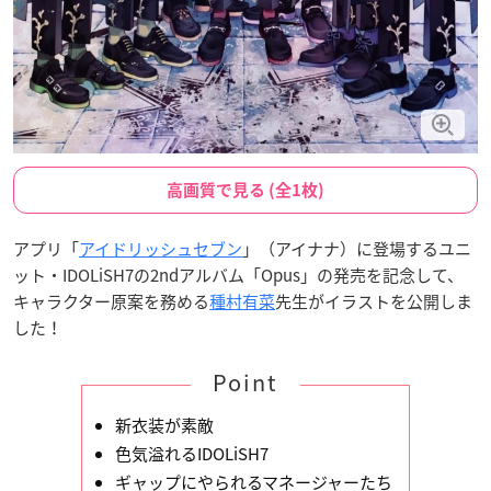
高画質で見る (全1枚)
アプリ「
アイドリッシュセブン
」（アイナナ）に登場するユニ
ット・IDOLiSH7の2ndアルバム「Opus」の発売を記念して、
キャラクター原案を務める
種村有菜
先生がイラストを公開しま
した！
Point
新衣装が素敵
色気溢れるIDOLiSH7
ギャップにやられるマネージャーたち