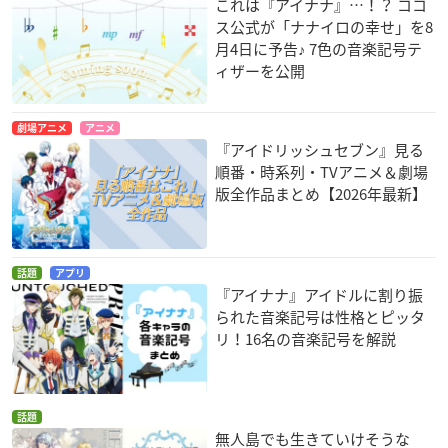
これは『アイナナ』…！？ ココ
ス公式が「ナナイロの幸せ」を8
月4日に予告♪ 7色の音楽記号テ
ィザーを公開
劇場アニメ
アニメ
『アイドリッシュセブン』見る
順番・時系列・TVアニメ＆劇場
版全作品まとめ【2026年最新】
話題
アプリ
『アイナナ』アイドルに割り振
られた音楽記号は性格とピッタ
リ！16名の音楽記号を解説
話題
無人島でも生きていけそうな