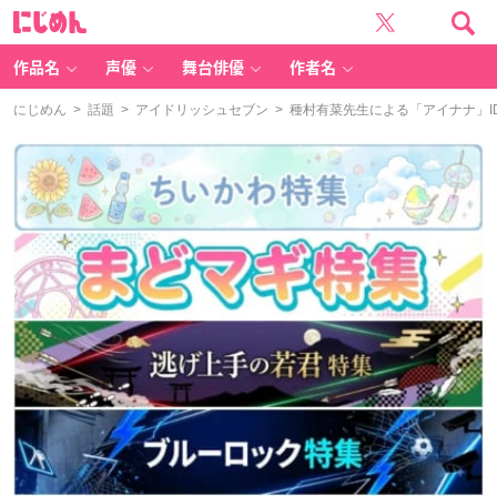
に
じ
め
ん
作品名
声優
舞台俳優
作者名
にじめん
>
話題
>
アイドリッシュセブン
> 種村有菜先生による「アイナナ」I