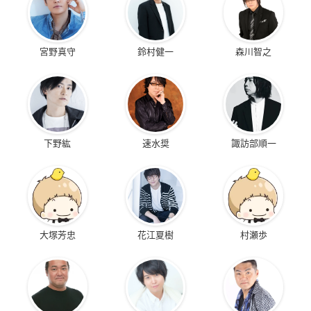
宮野真守
鈴村健一
森川智之
下野紘
速水奨
諏訪部順一
大塚芳忠
花江夏樹
村瀬歩