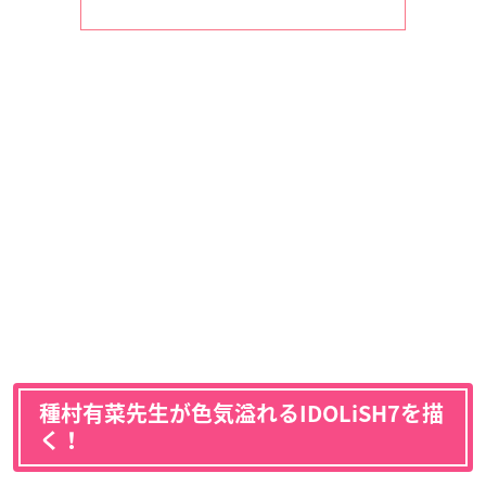
種村有菜先生が色気溢れるIDOLiSH7を描
く！