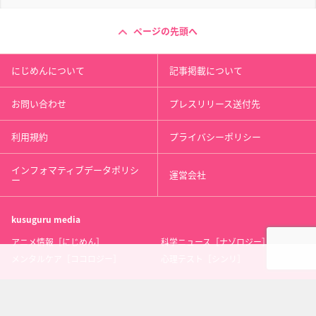
ページの先頭へ
にじめんについて
記事掲載について
お問い合わせ
プレスリリース送付先
利用規約
プライバシーポリシー
インフォマティブデータポリシ
運営会社
ー
kusuguru
media
アニメ情報［にじめん］
科学ニュース［ナゾロジー］
メンタルケア［ココロジー］
心理テスト［シンリ］
Copyright 2013 nijimen.