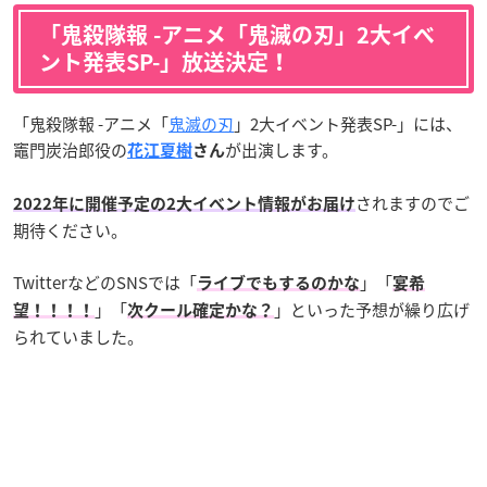
「鬼殺隊報 -アニメ「鬼滅の刃」2大イベ
ント発表SP-」放送決定！
「鬼殺隊報 -アニメ「
鬼滅の刃
」2大イベント発表SP-」には、
竈門炭治郎役の
が出演します。
花江夏樹
さん
されますのでご
2022年に開催予定の2大イベント情報がお届け
期待ください。
TwitterなどのSNSでは「
」「
ライブでもするのかな
宴希
」「
」といった予想が繰り広げ
望！！！！
次クール確定かな？
られていました。