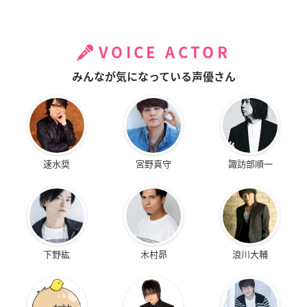
VOICE ACTOR
みんなが気になっている声優さん
速水奨
宮野真守
諏訪部順一
下野紘
木村昴
浪川大輔