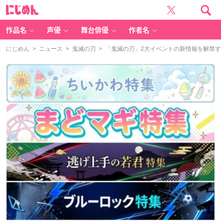
に
じ
め
ん
作品名
声優
舞台俳優
作者名
にじめん
>
ニュース
>
鬼滅の刃
> 「鬼滅の刃」2大イベントの新情報を解禁