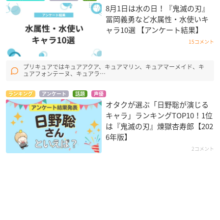
8月1日は水の日！『鬼滅の刃』
冨岡義勇など水属性・水使いキ
ャラ10選 【アンケート結果】
15コメント
プリキュアではキュアアクア、キュアマリン、キュアマーメイド、キ
ュアフォンテーヌ、キュアラ…
ランキング
アンケート
話題
声優
オタクが選ぶ「日野聡が演じる
キャラ」ランキングTOP10！1位
は『鬼滅の刃』煉󠄁獄杏寿郎【202
6年版】
2コメント