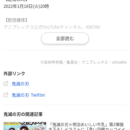
2022年1月18日(火)20時
【配信媒体】
アニプレックス公式YouTubeチャンネル、ABEMA
【鬼殺隊報】
©吾峠呼世晴／集英社・アニプレックス・ufotable
1月18日（火）夜8時よりアニプレックス公式YouTubeチャ
外部リンク
ンネル、ABEMAにて「鬼殺隊報 -アニメ「
鬼滅の刃
」2大イ
ベント発表SP-」を配信いたします。
鬼滅の刃
竈門炭治郎役の
花江夏樹
さんが出演し、2022年に開催予定
鬼滅の刃 Twitter
の2大イベント情報をお届けいたします。
#鬼滅の刃
pic.twit
ter.com/fZt52DjLeW
— 鬼滅の刃公式 (@kimetsu_off)
January 11, 2022
鬼滅の刃の関連記事
「鬼滅の刃×明治おいしい牛乳」第2弾描
き下ろしイラストに「青い羽織カッコイイ