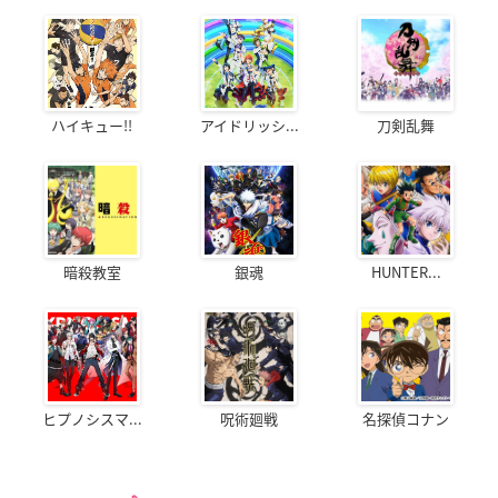
ハイキュー!!
アイドリッシ...
刀剣乱舞
暗殺教室
銀魂
HUNTER...
ヒプノシスマ...
呪術廻戦
名探偵コナン