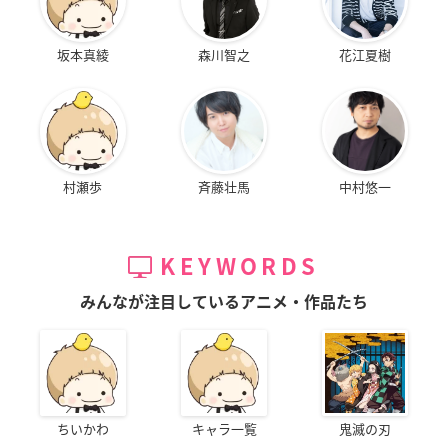
坂本真綾
森川智之
花江夏樹
村瀬歩
斉藤壮馬
中村悠一
KEYWORDS
みんなが注目しているアニメ・作品たち
ちいかわ
キャラ一覧
鬼滅の刃