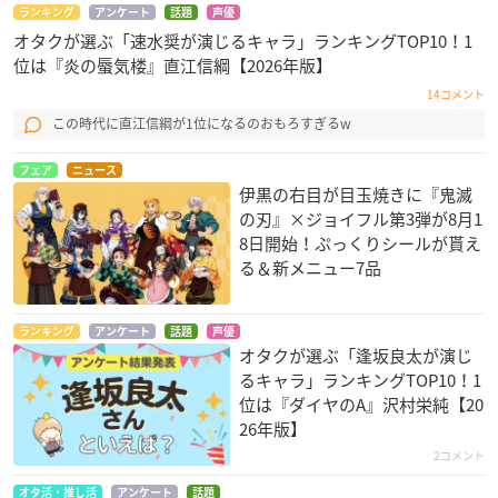
ランキング
アンケート
話題
声優
オタクが選ぶ「速水奨が演じるキャラ」ランキングTOP10！1
位は『炎の蜃気楼』直江信綱【2026年版】
14コメント
この時代に直江信綱が1位になるのおもろすぎるw
フェア
ニュース
伊黒の右目が目玉焼きに『鬼滅
の刃』×ジョイフル第3弾が8月1
8日開始！ぷっくりシールが貰え
る＆新メニュー7品
ランキング
アンケート
話題
声優
オタクが選ぶ「逢坂良太が演じ
るキャラ」ランキングTOP10！1
位は『ダイヤのA』沢村栄純【20
26年版】
2コメント
オタ活・推し活
アンケート
話題