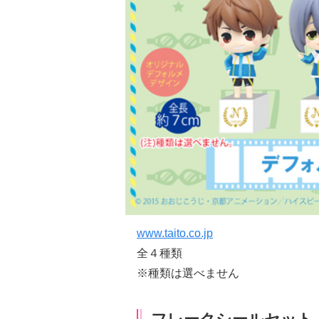
www.taito.co.jp
全４種類
※種類は選べません