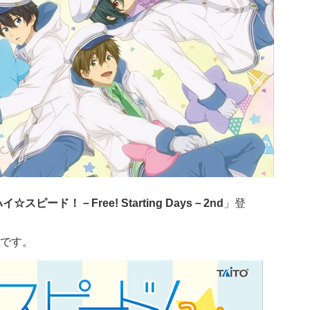
イ☆スピード！－Free! Starting Days－2nd
」登
です。