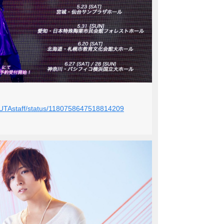
HOUTAstaff/status/1180758647518814209