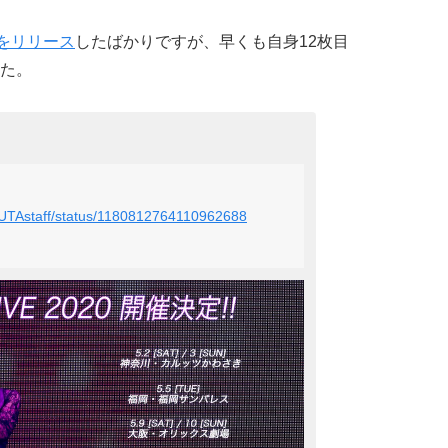
をリリース
したばかりですが、早くも自身12枚目
た。
OUTAstaff/status/1180812764110962688