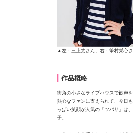
▲左：三上丈さん、右：筆村栄心さ
作品概略
街角の小さなライブハウスで歓声を浴び
熱心なファンに支えられて、今日も
っぱい笑顔が人気の「ツバサ」は、
子。