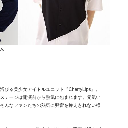
ん
る美少女アイドルユニット『CherryLips』。
ステージは開演前から熱気に包まれます。元気い
そんなファンたちの熱気に興奮を抑えきれない様