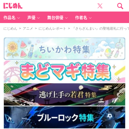
に
じ
め
ん
作品名
声優
舞台俳優
作者名
にじめん
>
アニメ
>
にじめんレポート
> 『さらざんまい』の聖地巡礼に行っ