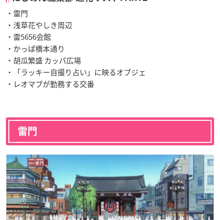
・雷門
・浅草花やしき周辺
・雷5656会館
・
かっぱ橋本通り
・胡瓜繁盛 カッパ広場
・「ラッキー自撮り占い」に映るオブジェ
・レオマブが勤務する交番
雷門