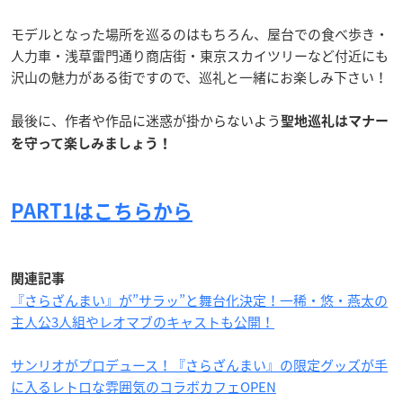
モデルとなった場所を巡るのはもちろん、屋台での食べ歩き・
人力車・浅草雷門通り商店街・東京スカイツリーなど付近にも
沢山の魅力がある街ですので、巡礼と一緒にお楽しみ下さい！
最後に、作者や作品に迷惑が掛からないよう
聖地巡礼はマナー
を守って楽しみましょう！
PART1はこちらから
関連記事
『さらざんまい』が”サラッ”と舞台化決定！一稀・悠・燕太の
主人公3人組やレオマブのキャストも公開！
サンリオがプロデュース！『さらざんまい』の限定グッズが手
に入るレトロな雰囲気のコラボカフェOPEN