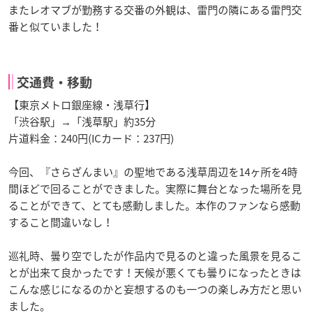
またレオマブが勤務する交番の
外観は、雷門の隣にある雷門交
番と似ていました！
交通費・移動
【東京メトロ銀座線・浅草行】
「渋谷駅」→「浅草駅」約35分
片道料金：240円(ICカード：237円)
今回、『さらざんまい』の聖地である浅草周辺を14ヶ所を4時
間ほどで回ることができました。実際に舞台となった場所を見
ることができて、とても感動しました。本作のファンなら感動
すること間違いなし！
巡礼時、曇り空でしたが作品内で見るのと違った風景を見るこ
とが出来て良かったです！天候が悪くても曇りになったときは
こんな感じになるのかと妄想するのも一つの楽しみ方だと思い
ました。