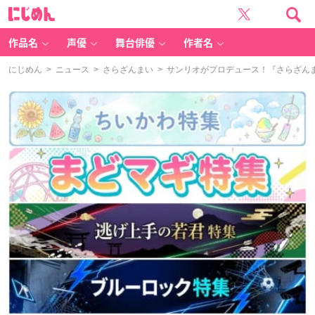
に
じ
め
ん
作品名
声優
舞台俳優
作者名
にじめん
>
ニュース
>
さらざんまい
> サンリオがプロデュース！『さらざん