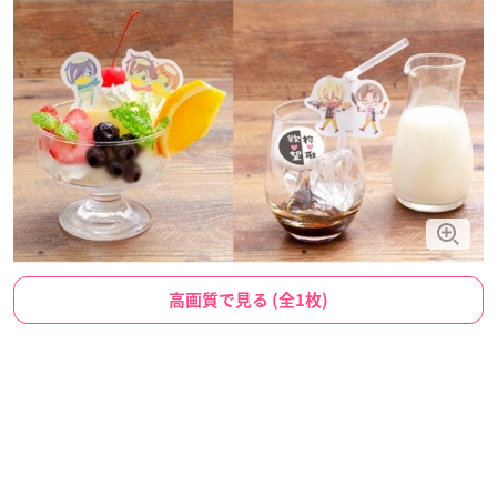
高画質で見る (全1枚)