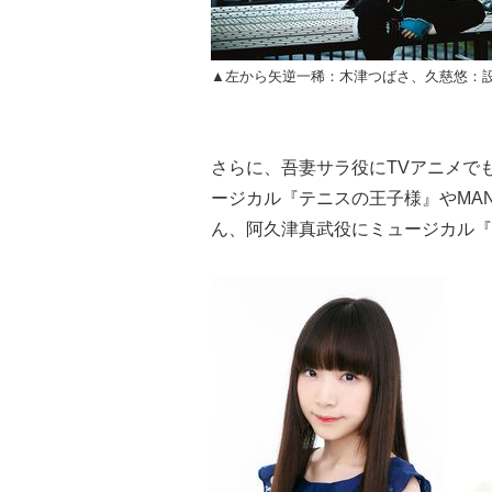
▲左から矢逆一稀：木津つばさ、久慈悠：
さらに、吾妻サラ役にTVアニメで
ージカル『テニスの王子様』やMANK
ん、阿久津真武役にミュージカル『