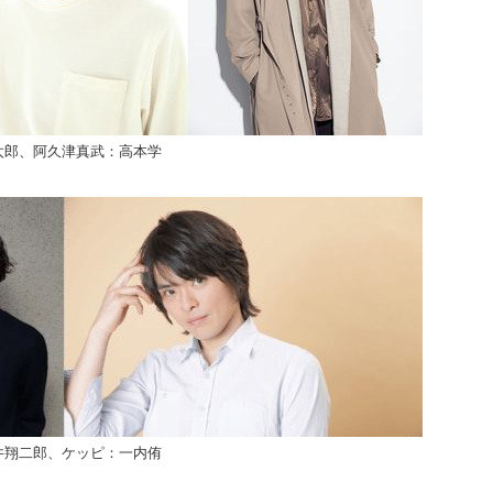
太郎、
阿久津真武：高本学
井翔二郎、ケッピ：一内侑