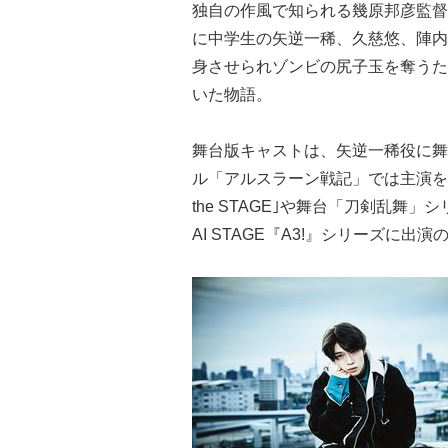
独自の作風で知られる幾原邦彦監督
に中学生の矢逆一稀、久慈悠、陣内
身させられゾンビの尻子玉を奪うため
いた物語。
舞台版キャストは、矢逆一稀役に舞
ル「アルスラーン戦記」では主演を
the STAGE｣や舞台「刀剣乱舞
AI STAGE『A3!』シリーズに出