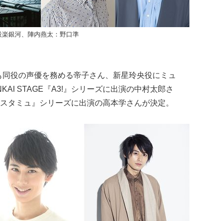
設楽銀河、
陣内燕太：野口準
も同役の声優を務める帝子さん、新星玲央役にミュ
AI STAGE『A3!』シリーズに出演の中村太郎さ
スタミュ』シリーズに出演の高本学さんが決定。