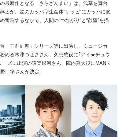
の最新作となる「さらざんまい」は、浅草を舞台
燕太が、謎のカッパ型生命体“ケッピ”にカッパに変
奮闘するなかで、人間の“つながり”と“欲望”を描
台「刀剣乱舞」シリーズ等に出演し、ミュージカ
務める木津つばささん、久慈悠役に｢アイ★チュウ
」シリーズに出演の設楽銀河さん、陣内燕太役にMANK
演の野口準さんが決定。