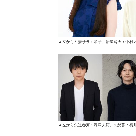
▲左から吾妻サラ：帝子、新星玲央：中村
▲左から矢逆春河：深澤大河、久慈誓：横