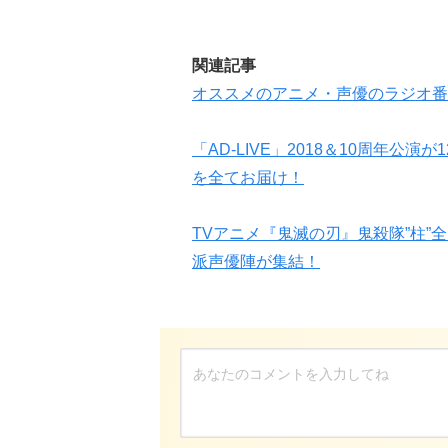
関連記事
オススメのアニメ・声優のラジオ番
「AD-LIVE」2018＆10周年公
を全てお届け！
TVアニメ『鬼滅の刃』鬼殺隊”柱
派声優陣が集結！