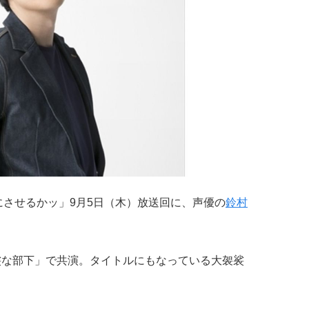
にさせるかッ」9月5日（木）放送回に、声優の
鈴村
裟な部下」で共演。タイトルにもなっている大袈裟