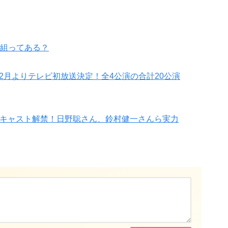
組ってある？
演が12月よりテレビ初放送決定！全4公演の合計20公演
”全キャスト解禁！日野聡さん、鈴村健一さんら実力