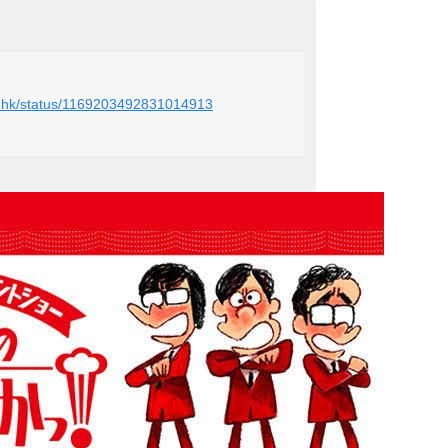
n_nhk/status/1169203492831014913