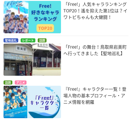
「Free!」人気キャラランキング
TOP20！遙を抑えた第1位は？イ
ワトビちゃんも大健闘！
聖地巡礼
レポート
話題
「Free!」の舞台！鳥取県岩美町
へ行ってきました【聖地巡礼】
話題
アニメ
『Free!』キャラクター一覧！登
場人物の基本プロフィール・ア
ニメ情報を網羅