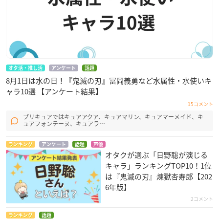
オタ活・推し活
アンケート
話題
8月1日は水の日！『鬼滅の刃』冨岡義勇など水属性・水使いキ
ャラ10選 【アンケート結果】
15コメント
プリキュアではキュアアクア、キュアマリン、キュアマーメイド、キ
ュアフォンテーヌ、キュアラ…
ランキング
アンケート
話題
声優
オタクが選ぶ「日野聡が演じる
キャラ」ランキングTOP10！1位
は『鬼滅の刃』煉󠄁獄杏寿郎【202
6年版】
2コメント
ランキング
話題