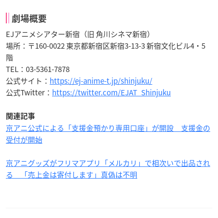
劇場概要
EJアニメシアター新宿（旧 角川シネマ新宿）
場所：〒160-0022 東京都新宿区新宿3-13-3 新宿文化ビル4・5
階
TEL：03-5361-7878
公式サイト：
https://ej-anime-t.jp/shinjuku/
公式Twitter：
https://twitter.com/EJAT_Shinjuku
関連記事
京アニ公式による「支援金預かり専用口座」が開設 支援金の
受付が開始
京アニグッズがフリマアプリ「メルカリ」で相次いで出品され
る 「売上金は寄付します」真偽は不明