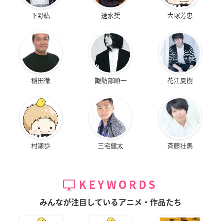
下野紘
速水奨
大塚芳忠
稲田徹
諏訪部順一
花江夏樹
村瀬歩
三宅健太
斉藤壮馬
KEYWORDS
みんなが注目しているアニメ・作品たち