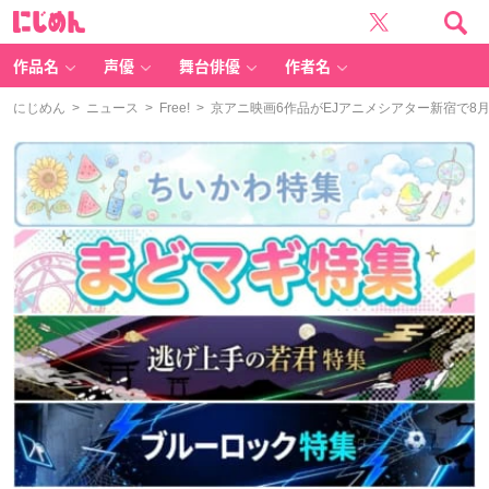
に
じ
め
ん
作品名
声優
舞台俳優
作者名
にじめん
>
ニュース
>
Free!
> 京アニ映画6作品がEJアニメシアター新宿で8月