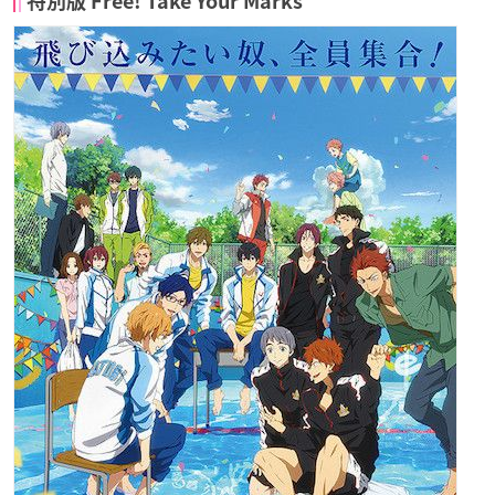
特別版 Free! Take Your Marks