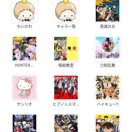
ちいかわ
キャラ一覧
鬼滅の刃
HUNTER...
暗殺教室
刀剣乱舞
サンリオ
ヒプノシスマ...
ハイキュー!!